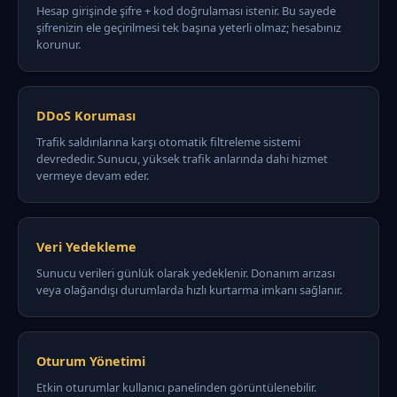
Hesap girişinde şifre + kod doğrulaması istenir. Bu sayede
şifrenizin ele geçirilmesi tek başına yeterli olmaz; hesabınız
korunur.
DDoS Koruması
Trafik saldırılarına karşı otomatik filtreleme sistemi
devrededir. Sunucu, yüksek trafik anlarında dahi hizmet
vermeye devam eder.
Veri Yedekleme
Sunucu verileri günlük olarak yedeklenir. Donanım arızası
veya olağandışı durumlarda hızlı kurtarma imkanı sağlanır.
Oturum Yönetimi
Etkin oturumlar kullanıcı panelinden görüntülenebilir.