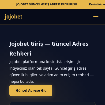
JOJOBET GÜNCEL GİRİŞ ADRESİ DUYURUSU
Kesintisiz erişim iç
jojobet
Jojobet
Giriş
— Güncel Adres
Rehberi
Jojobet platformuna kesintisiz erişim için
ihtiyacınız olan tek sayfa. Güncel giriş adresi,
güvenlik bilgileri ve adım adım erişim rehberi —
hepsi burada.
Güncel Adrese Git