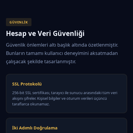
GÜVENLIK
Hesap ve Veri Güvenliği
Güvenlik önlemleri altı başlık altında özetlenmiştir.
Bunların tamamı kullanıcı deneyimini aksatmadan
çalışacak şekilde tasarlanmıştır.
SSL Protokolü
256-bit SSL sertifikası, tarayıcı ile sunucu arasındaki tüm veri
akışını şifreler. Kişisel bilgiler ve oturum verileri üçüncü
taraflarca okunamaz.
İki Adımlı Doğrulama