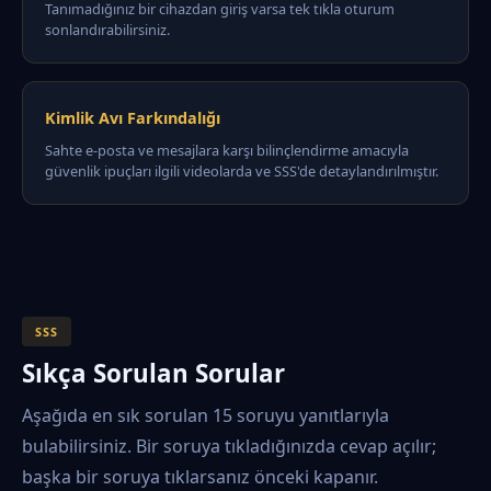
Tanımadığınız bir cihazdan giriş varsa tek tıkla oturum
sonlandırabilirsiniz.
Kimlik Avı Farkındalığı
Sahte e-posta ve mesajlara karşı bilinçlendirme amacıyla
güvenlik ipuçları ilgili videolarda ve SSS'de detaylandırılmıştır.
SSS
Sıkça Sorulan Sorular
Aşağıda en sık sorulan 15 soruyu yanıtlarıyla
bulabilirsiniz. Bir soruya tıkladığınızda cevap açılır;
başka bir soruya tıklarsanız önceki kapanır.