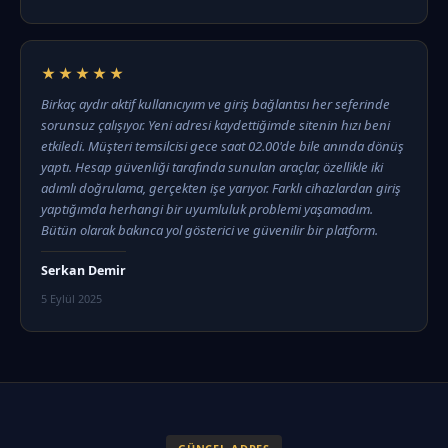
★★★★★
Birkaç aydır aktif kullanıcıyım ve giriş bağlantısı her seferinde
sorunsuz çalışıyor. Yeni adresi kaydettiğimde sitenin hızı beni
etkiledi. Müşteri temsilcisi gece saat 02.00'de bile anında dönüş
yaptı. Hesap güvenliği tarafında sunulan araçlar, özellikle iki
adımlı doğrulama, gerçekten işe yarıyor. Farklı cihazlardan giriş
yaptığımda herhangi bir uyumluluk problemi yaşamadım.
Bütün olarak bakınca yol gösterici ve güvenilir bir platform.
Serkan Demir
5 Eylül 2025