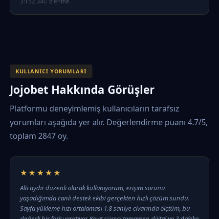
3:15
2.340 izlenme
KULLANICI YORUMLARI
Jojobet Hakkında Görüşler
Platformu deneyimlemiş kullanıcıların tarafsız
yorumları aşağıda yer alır. Değerlendirme puanı 4.7/5,
toplam 2847 oy.
★★★★★
Altı aydır düzenli olarak kullanıyorum, erişim sorunu
yaşadığımda canlı destek ekibi gerçekten hızlı çözüm sundu.
Sayfa yükleme hızı ortalaması 1.8 saniye civarında ölçtüm, bu
değerli bir fark yaratıyor. Kayıt süreci tamamen dijital ve 3 dakika