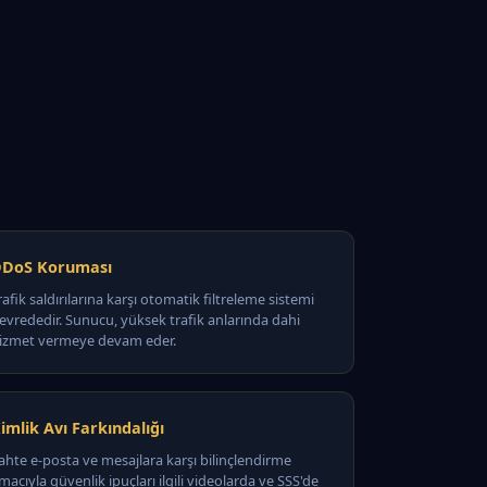
DoS Koruması
rafik saldırılarına karşı otomatik filtreleme sistemi
evrededir. Sunucu, yüksek trafik anlarında dahi
izmet vermeye devam eder.
imlik Avı Farkındalığı
ahte e-posta ve mesajlara karşı bilinçlendirme
macıyla güvenlik ipuçları ilgili videolarda ve SSS'de