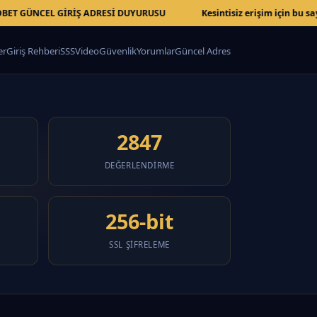
İRİŞ ADRESİ DUYURUSU
Kesintisiz erişim için bu sayfayı işaretleyi
er
Giriş Rehberi
SSS
Video
Güvenlik
Yorumlar
Güncel Adres
2847
DEĞERLENDIRME
256-bit
SSL ŞIFRELEME