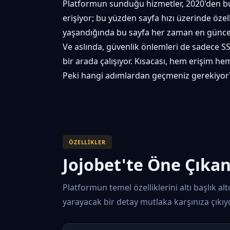
Platformun sunduğu hizmetler, 2020'den bu y
erişiyor; bu yüzden sayfa hızı üzerinde öze
yaşandığında bu sayfa her zaman en güncel b
Ve aslında, güvenlik önlemleri de sadece SSL
bir arada çalışıyor. Kısacası, hem erişim he
Peki hangi adımlardan geçmeniz gerekiyor?
ÖZELLIKLER
Jojobet'te Öne Çıkan
Platformun temel özelliklerini altı başlık al
yarayacak bir detay mutlaka karşınıza çıkıyo