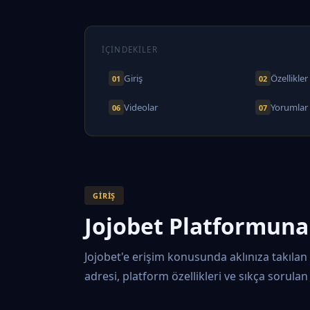
İÇINDEKILER
Giriş
Özellikler
01
02
Videolar
Yorumlar
06
07
GIRIŞ
Jojobet Platformuna 
Jojobet'e erişim konusunda aklınıza takılan
adresi, platform özellikleri ve sıkça sorulan