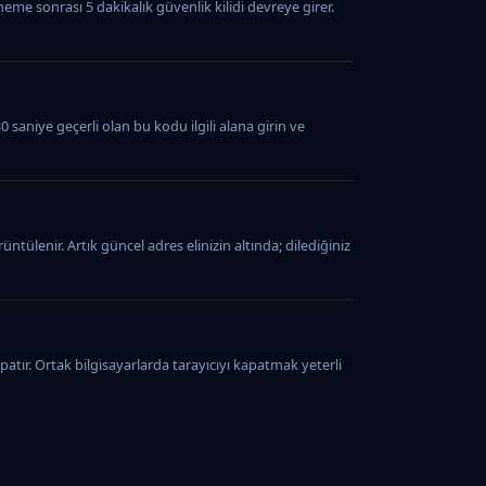
eme sonrası 5 dakikalık güvenlik kilidi devreye girer.
0 saniye geçerli olan bu kodu ilgili alana girin ve
ülenir. Artık güncel adres elinizin altında; dilediğiniz
atır. Ortak bilgisayarlarda tarayıcıyı kapatmak yeterli