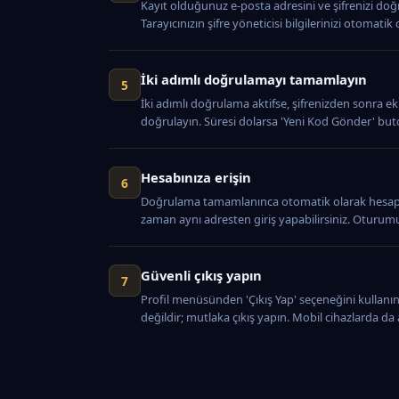
Kayıt olduğunuz e-posta adresini ve şifrenizi doğr
Tarayıcınızın şifre yöneticisi bilgilerinizi otomatik 
İki adımlı doğrulamayı tamamlayın
5
İki adımlı doğrulama aktifse, şifrenizden sonra ek 
doğrulayın. Süresi dolarsa 'Yeni Kod Gönder' buto
Hesabınıza erişin
6
Doğrulama tamamlanınca otomatik olarak hesap panel
zaman aynı adresten giriş yapabilirsiniz. Oturum
Güvenli çıkış yapın
7
Profil menüsünden 'Çıkış Yap' seçeneğini kullanın.
değildir; mutlaka çıkış yapın. Mobil cihazlarda da 