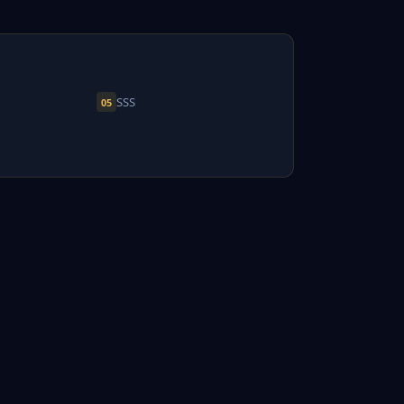
SSS
05