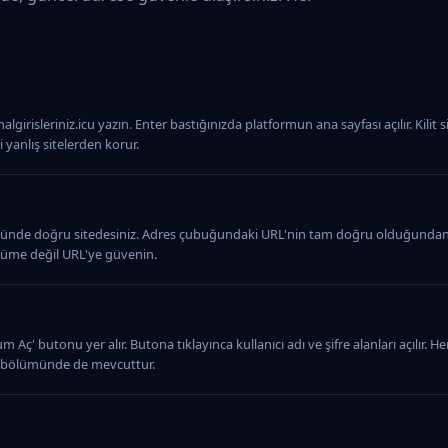
algirisleriniz.icu yazın. Enter bastığınızda platformun ana sayfası açılır. Kili
yanlış sitelerden korur.
üğünde doğru sitedesiniz. Adres çubuğundaki URL'nin tam doğru olduğundan 
ünüme değil URL'ye güvenin.
Aç' butonu yer alır. Butona tıklayınca kullanıcı adı ve şifre alanları açılır. H
alt bölümünde de mevcuttur.