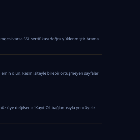
t simgesi varsa SSL sertifikası doğru yüklenmiştir. Arama
emin olun. Resmi siteyle birebir örtüşmeyen sayfalar
enüz üye değilseniz 'Kayıt Ol' bağlantısıyla yeni üyelik