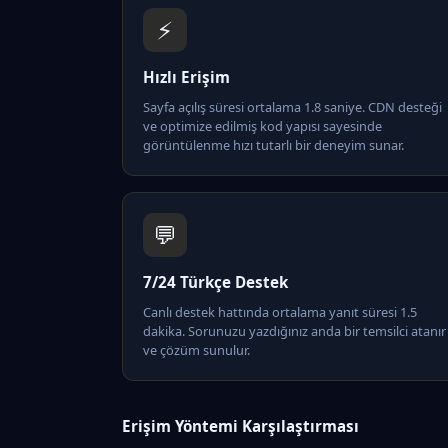
⚡
Hızlı Erişim
Sayfa açılış süresi ortalama 1.8 saniye. CDN desteği
ve optimize edilmiş kod yapısı sayesinde
görüntülenme hızı tutarlı bir deneyim sunar.
💬
7/24 Türkçe Destek
Canlı destek hattında ortalama yanıt süresi 1.5
dakika. Sorunuzu yazdığınız anda bir temsilci atanır
ve çözüm sunulur.
Erişim Yöntemi Karşılaştırması