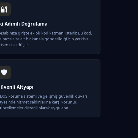
🔐
ki Adımlı Doğrulama
esabınıza girişte ek bir kod katmanı istenir. Bu kod,
alnızca size ait bir kanala gönderildiği için yetkisiz
rişim riski düşer.
🛡️
üvenli Altyapı
DoS koruma sistemi ve gelişmiş güvenlik duvarı
ayesinde hizmet saldırılarına karşı korunur.
üncellemeler düzenli olarak uygulanır.