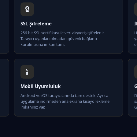
🔒
SSL Şifreleme
İ
256-bit SSL sertifikası ile veri alışverişi şifrelenir.
H
Tarayıcı uyarıları olmadan güvenli bağlantı
y
kurulmasına imkan tanır.
e
📱
Mobil Uyumluluk
G
Android ve iOS tarayıcılarında tam destek. Ayrıca
D
uygulama indirmeden ana ekrana kısayol ekleme
s
imkanınız var.
G