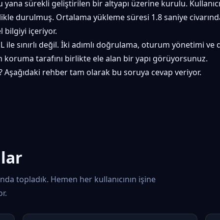
ana sürekli geliştirilen bir altyapı üzerine kurulu. Kullanı
llikle durulmuş. Ortalama yükleme süresi 1.8 saniye civarında
ilgiyi içeriyor.
 ile sınırlı değil. İki adımlı doğrulama, oturum yönetimi ve
m koruma tarafını birlikte ele alan bir yapı görüyorsunuz.
 Aşağıdaki rehber tam olarak bu soruya cevap veriyor.
lar
tında topladık. Hemen her kullanıcının işine
r.