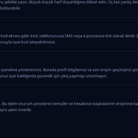
u şekilde yazın. Büyük-küçük harf duyarlılığına dikkat edin. Üç kez yanlış den
doldurabilir.
kod ekranı gelir. Kod, telefonunuza SMS veya e-postanıza link olarak iletilir. 3
nuyla taze kod isteyebilirsiniz.
ine yönlenirsiniz. Burada profil bilgileriniz ve son erişim geçmişiniz görünt
unuz açık kaldığında güvenlik için çıkış yapmayı unutmayın.
 Bu işlem oturum çerezlerini temizler ve hesabınızı başkalarının erişimine kap
aynı adım önerilir.