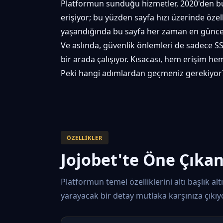
Platformun sunduğu hizmetler, 2020'den bu y
erişiyor; bu yüzden sayfa hızı üzerinde öze
yaşandığında bu sayfa her zaman en güncel b
Ve aslında, güvenlik önlemleri de sadece SSL
bir arada çalışıyor. Kısacası, hem erişim he
Peki hangi adımlardan geçmeniz gerekiyor?
ÖZELLIKLER
Jojobet'te Öne Çıkan
Platformun temel özelliklerini altı başlık al
yarayacak bir detay mutlaka karşınıza çıkıyo