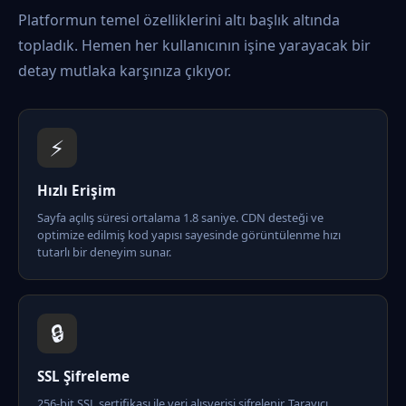
Platformun temel özelliklerini altı başlık altında
topladık. Hemen her kullanıcının işine yarayacak bir
detay mutlaka karşınıza çıkıyor.
⚡
Hızlı Erişim
Sayfa açılış süresi ortalama 1.8 saniye. CDN desteği ve
optimize edilmiş kod yapısı sayesinde görüntülenme hızı
tutarlı bir deneyim sunar.
🔒
SSL Şifreleme
256-bit SSL sertifikası ile veri alışverişi şifrelenir. Tarayıcı