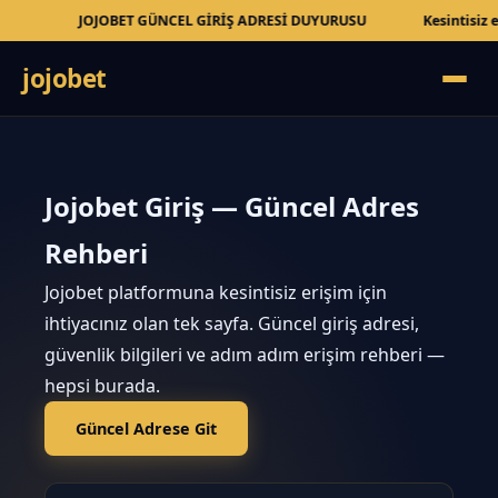
JOJOBET GÜNCEL GİRİŞ ADRESİ DUYURUSU
Kesintisiz erişim iç
jojobet
Jojobet
Giriş
— Güncel Adres
Rehberi
Jojobet platformuna kesintisiz erişim için
ihtiyacınız olan tek sayfa. Güncel giriş adresi,
güvenlik bilgileri ve adım adım erişim rehberi —
hepsi burada.
Güncel Adrese Git