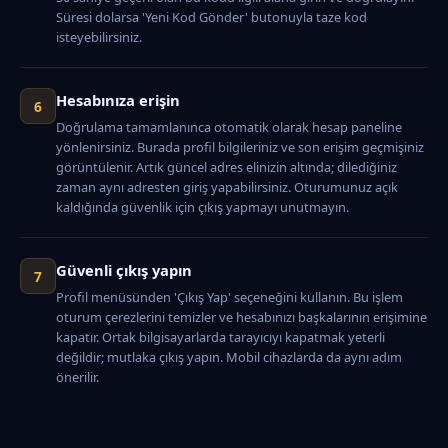
Süresi dolarsa 'Yeni Kod Gönder' butonuyla taze kod
isteyebilirsiniz.
Hesabınıza erişin
6
Doğrulama tamamlanınca otomatik olarak hesap paneline
yönlenirsiniz. Burada profil bilgileriniz ve son erişim geçmişiniz
görüntülenir. Artık güncel adres elinizin altında; dilediğiniz
zaman aynı adresten giriş yapabilirsiniz. Oturumunuz açık
kaldığında güvenlik için çıkış yapmayı unutmayın.
Güvenli çıkış yapın
7
Profil menüsünden 'Çıkış Yap' seçeneğini kullanın. Bu işlem
oturum çerezlerini temizler ve hesabınızı başkalarının erişimine
kapatır. Ortak bilgisayarlarda tarayıcıyı kapatmak yeterli
değildir; mutlaka çıkış yapın. Mobil cihazlarda da aynı adım
önerilir.