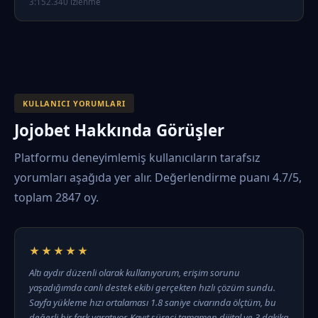
3:15
2.340 izlenme
KULLANICI YORUMLARI
Jojobet Hakkında Görüşler
Platformu deneyimlemiş kullanıcıların tarafsız
yorumları aşağıda yer alır. Değerlendirme puanı 4.7/5,
toplam 2847 oy.
★★★★★
Altı aydır düzenli olarak kullanıyorum, erişim sorunu
yaşadığımda canlı destek ekibi gerçekten hızlı çözüm sundu.
Sayfa yükleme hızı ortalaması 1.8 saniye civarında ölçtüm, bu
değerli bir fark yaratıyor. Kayıt süreci tamamen dijital ve 3 dakika