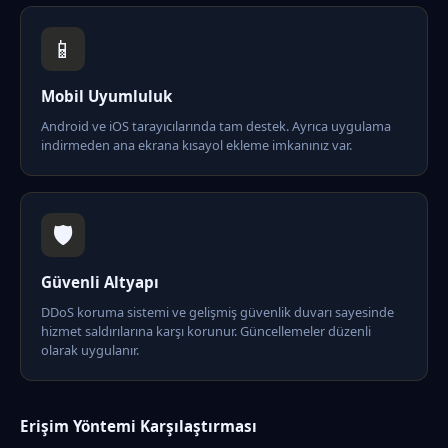
📱
Mobil Uyumluluk
Android ve iOS tarayıcılarında tam destek. Ayrıca uygulama
indirmeden ana ekrana kısayol ekleme imkanınız var.
🛡️
Güvenli Altyapı
DDoS koruma sistemi ve gelişmiş güvenlik duvarı sayesinde
hizmet saldırılarına karşı korunur. Güncellemeler düzenli
olarak uygulanır.
Erişim Yöntemi Karşılaştırması