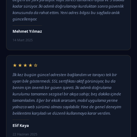
kadar sürüyor. İki adımlı doğrulamayı kurduktan sonra güvenlik
konusunda da rahat ettim. Yeni adres bilgisi bu sayfada anlık
güncelleniyor.
Mehmet Yılmaz
14 Mart 2025
★★★★☆
İlk kez bugün güncel adresten bağlandım ve tarayıcı tek bir
uyarı bile göstermedi. SSL sertifikası aktif görünüyor, bu da
benim için önemli bir güven işareti. İki adımlı doğrulama
kurulumu tamamen sezgisel bir akışa sahip; beş dakika içinde
tamamladım. Eğer bir eksik ararsam, mobil uygulama yerine
yalnızca web sürümü olması sayılabilir. Yine de genel deneyim
beklentimi karşıladı ve düzenli kullanmaya karar verdim.
Elif Kaya
22 Haziran 2025