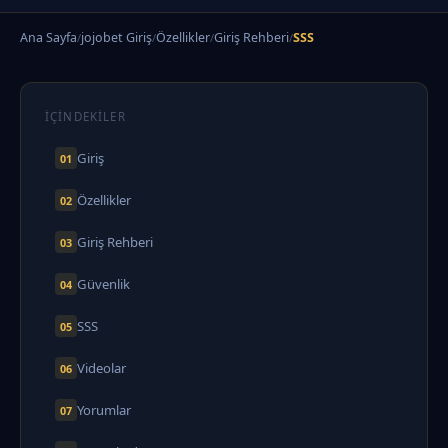
Ana Sayfa
jojobet Giriş
Özellikler
Giriş Rehberi
SSS
İÇINDEKILER
Giriş
01
Özellikler
02
Giriş Rehberi
03
Güvenlik
04
SSS
05
Videolar
06
Yorumlar
07