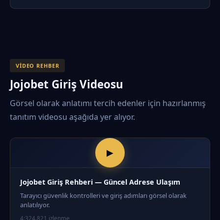
yaşarsanız mobil veriye geçerek giriş deneyebilirsiniz.
bağlantı otomatik olarak yeni adrese yönlendirme yapmaz; o
Platform rehberi, bu sayfanın alt bölümlerinde adım adım
Kurumsal ağlar veya okul ağları bazen belirli bağlantı
yüzden her zaman güncel bilgiyi buradan almanız önerilir.
sunulur. Özellikler, giriş rehberi, güvenlik önerileri ve sıkça
noktalarını kısıtlayabilir; bu durumda farklı bir ağ kullanmanız
sorulan sorular başlıkları altında tüm bilgiler düzenlenmiştir.
gerekebilir. Platform, DNS ayarları ve proxy
Ayrıca ana sayfadaki canlı destek butonuyla doğrudan
yapılandırmalarına da uyum sağlayacak biçimde
temsilciye bağlanarak rehber hakkında soru sorabilirsiniz.
tasarlanmıştır. Her koşulda en güncel adresle erişim
Video eğitimleri de görsel olarak rehberlik eder. İhtiyacınız
VIDEO REHBER
mümkündür.
olan bilgiye hızlıca ulaşmak için içindekiler bölümünden ilgili
Jojobet Giriş Videosu
başlığa tıklamanız yeterlidir.
Görsel olarak anlatımı tercih edenler için hazırlanmış
tanıtım videosu aşağıda yer alıyor.
▶
Jojobet Giriş Rehberi — Güncel Adrese Ulaşım
Tarayıcı güvenlik kontrolleri ve giriş adımları görsel olarak
anlatılıyor.
4:32
4.821 izlenme