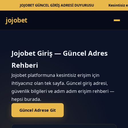
JOJOBET GÜNCEL GİRİŞ ADRESİ DUYURUSU
Kesintisiz erişim iç
jojobet
Jojobet
Giriş
— Güncel Adres
Rehberi
Jojobet platformuna kesintisiz erişim için
ihtiyacınız olan tek sayfa. Güncel giriş adresi,
güvenlik bilgileri ve adım adım erişim rehberi —
hepsi burada.
Güncel Adrese Git