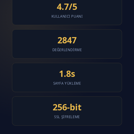
4.7/5
KULLANICI PUANI
2847
DEĞERLENDIRME
1.8s
SAYFA YÜKLEME
256-bit
SSL ŞIFRELEME