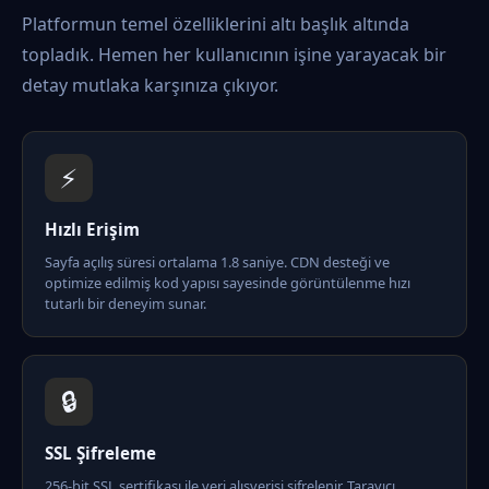
Platformun temel özelliklerini altı başlık altında
topladık. Hemen her kullanıcının işine yarayacak bir
detay mutlaka karşınıza çıkıyor.
⚡
Hızlı Erişim
Sayfa açılış süresi ortalama 1.8 saniye. CDN desteği ve
optimize edilmiş kod yapısı sayesinde görüntülenme hızı
tutarlı bir deneyim sunar.
🔒
SSL Şifreleme
256-bit SSL sertifikası ile veri alışverişi şifrelenir. Tarayıcı