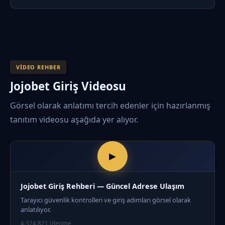
yaşarsanız mobil veriye geçerek giriş deneyebilirsiniz.
bağlantı otomatik olarak yeni adrese yönlendirme yapmaz; o
Platform rehberi, bu sayfanın alt bölümlerinde adım adım
Kurumsal ağlar veya okul ağları bazen belirli bağlantı
yüzden her zaman güncel bilgiyi buradan almanız önerilir.
sunulur. Özellikler, giriş rehberi, güvenlik önerileri ve sıkça
noktalarını kısıtlayabilir; bu durumda farklı bir ağ kullanmanız
sorulan sorular başlıkları altında tüm bilgiler düzenlenmiştir.
gerekebilir. Platform, DNS ayarları ve proxy
Ayrıca ana sayfadaki canlı destek butonuyla doğrudan
yapılandırmalarına da uyum sağlayacak biçimde
temsilciye bağlanarak rehber hakkında soru sorabilirsiniz.
tasarlanmıştır. Her koşulda en güncel adresle erişim
Video eğitimleri de görsel olarak rehberlik eder. İhtiyacınız
VIDEO REHBER
mümkündür.
olan bilgiye hızlıca ulaşmak için içindekiler bölümünden ilgili
Jojobet Giriş Videosu
başlığa tıklamanız yeterlidir.
Görsel olarak anlatımı tercih edenler için hazırlanmış
tanıtım videosu aşağıda yer alıyor.
▶
Jojobet Giriş Rehberi — Güncel Adrese Ulaşım
Tarayıcı güvenlik kontrolleri ve giriş adımları görsel olarak
anlatılıyor.
4:32
4.821 izlenme