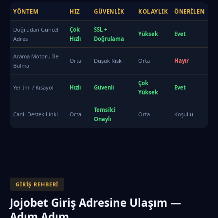
YÖNTEM
HIZ
GÜVENLIK
KOLAYLIK
ÖNERILEN
Doğrudan Güncel
Çok
SSL +
Yüksek
Evet
Adres
Hızlı
Doğrulama
Arama Motoru İle
Orta
Düşük Risk
Orta
Hayır
Bulma
Çok
Yer İmi / Kısayol
Hızlı
Güvenli
Evet
Yüksek
Temsilci
Canlı Destek Linki
Orta
Orta
Koşullu
Onaylı
GIRIŞ REHBERI
Jojobet Giriş Adresine Ulaşım —
Adım Adım