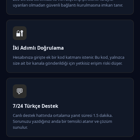
uyarıları olmadan güvenli bağlantı kurulmasına imkan tanır.
🔐
İki Adımlı Doğrulama
Hesabınıza girişte ek bir kod katmanı istenir. Bu kod, yalnızca
size ait bir kanala gönderildiği için yetkisiz erişim riski düşer.
💬
7/24 Türkçe Destek
Canlı destek hattında ortalama yanıt süresi 1.5 dakika.
Sorunuzu yazdığınız anda bir temsilci atanır ve çözüm
sunulur.