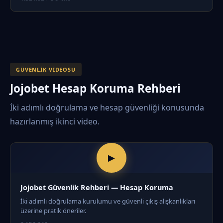
GÜVENLIK VIDEOSU
Jojobet Hesap Koruma Rehberi
İki adımlı doğrulama ve hesap güvenliği konusunda
hazırlanmış ikinci video.
▶
Jojobet Güvenlik Rehberi — Hesap Koruma
İki adımlı doğrulama kurulumu ve güvenli çıkış alışkanlıkları
üzerine pratik öneriler.