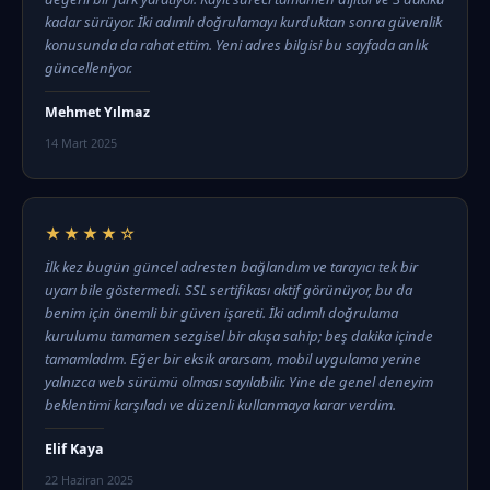
kadar sürüyor. İki adımlı doğrulamayı kurduktan sonra güvenlik
konusunda da rahat ettim. Yeni adres bilgisi bu sayfada anlık
güncelleniyor.
Mehmet Yılmaz
14 Mart 2025
★★★★☆
İlk kez bugün güncel adresten bağlandım ve tarayıcı tek bir
uyarı bile göstermedi. SSL sertifikası aktif görünüyor, bu da
benim için önemli bir güven işareti. İki adımlı doğrulama
kurulumu tamamen sezgisel bir akışa sahip; beş dakika içinde
tamamladım. Eğer bir eksik ararsam, mobil uygulama yerine
yalnızca web sürümü olması sayılabilir. Yine de genel deneyim
beklentimi karşıladı ve düzenli kullanmaya karar verdim.
Elif Kaya
22 Haziran 2025