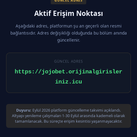
GÜNCEL ADRES
Aktif Erişim Noktası
Aşağıdaki adres, platformun şu an geçerli olan resmi
bağlantısıdır. Adres değişikliği olduğunda bu bölüm anında
güncellenir.
GÜNCEL ADRES
https://jojobet.orijinalgirisler
iniz.icu
Duyuru:
Eylül 2026 platform güncelleme takvimi açıklandı.
Altyapı yenileme çalışmaları 1-30 Eylül arasında kademeli olarak
tamamlanacak. Bu süreçte erişim kesintisi yaşanmayacaktır.