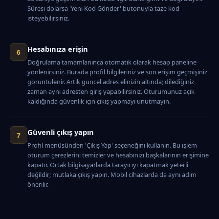
Süresi dolarsa 'Yeni Kod Gönder' butonuyla taze kod
isteyebilirsiniz.
Hesabınıza erişin
6
Doğrulama tamamlanınca otomatik olarak hesap paneline
yönlenirsiniz. Burada profil bilgileriniz ve son erişim geçmişiniz
görüntülenir. Artık güncel adres elinizin altında; dilediğiniz
zaman aynı adresten giriş yapabilirsiniz. Oturumunuz açık
kaldığında güvenlik için çıkış yapmayı unutmayın.
Güvenli çıkış yapın
7
Profil menüsünden 'Çıkış Yap' seçeneğini kullanın. Bu işlem
oturum çerezlerini temizler ve hesabınızı başkalarının erişimine
kapatır. Ortak bilgisayarlarda tarayıcıyı kapatmak yeterli
değildir; mutlaka çıkış yapın. Mobil cihazlarda da aynı adım
önerilir.