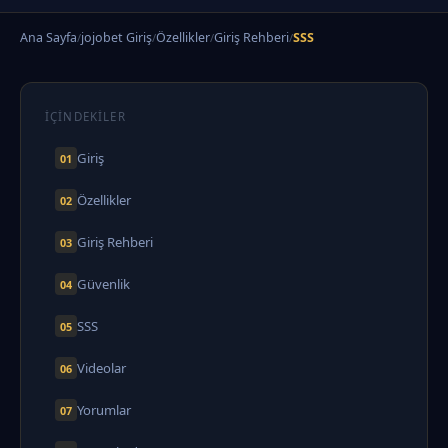
Ana Sayfa
jojobet Giriş
Özellikler
Giriş Rehberi
SSS
İÇINDEKILER
Giriş
01
Özellikler
02
Giriş Rehberi
03
Güvenlik
04
SSS
05
Videolar
06
Yorumlar
07