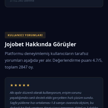
3:15
2.340 izlenme
KULLANICI YORUMLARI
Jojobet Hakkında Görüşler
Platformu deneyimlemiş kullanıcıların tarafsız
yorumları aşağıda yer alır. Değerlendirme puanı 4.7/5,
toplam 2847 oy.
★★★★★
Altı aydır düzenli olarak kullanıyorum, erişim sorunu
yaşadığımda canlı destek ekibi gerçekten hızlı çözüm sundu.
Sayfa yükleme hızı ortalaması 1.8 saniye civarında ölçtüm, bu
değerli bir fark yaratıyor. Kayıt süreci tamamen dijital ve 3 dakika