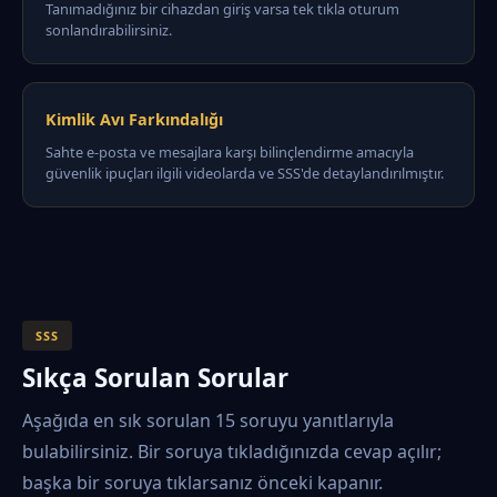
Tanımadığınız bir cihazdan giriş varsa tek tıkla oturum
sonlandırabilirsiniz.
Kimlik Avı Farkındalığı
Sahte e-posta ve mesajlara karşı bilinçlendirme amacıyla
güvenlik ipuçları ilgili videolarda ve SSS'de detaylandırılmıştır.
SSS
Sıkça Sorulan Sorular
Aşağıda en sık sorulan 15 soruyu yanıtlarıyla
bulabilirsiniz. Bir soruya tıkladığınızda cevap açılır;
başka bir soruya tıklarsanız önceki kapanır.