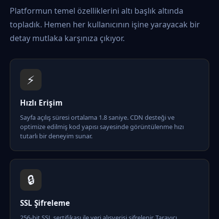
Platformun temel özelliklerini altı başlık altında
topladık. Hemen her kullanıcının işine yarayacak bir
detay mutlaka karşınıza çıkıyor.
⚡
Hızlı Erişim
Sayfa açılış süresi ortalama 1.8 saniye. CDN desteği ve
optimize edilmiş kod yapısı sayesinde görüntülenme hızı
tutarlı bir deneyim sunar.
🔒
SSL Şifreleme
256-bit SSL sertifikası ile veri alışverişi şifrelenir. Tarayıcı