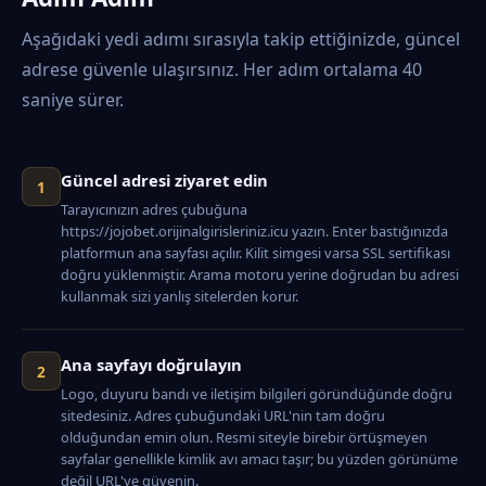
Aşağıdaki yedi adımı sırasıyla takip ettiğinizde, güncel
adrese güvenle ulaşırsınız. Her adım ortalama 40
saniye sürer.
Güncel adresi ziyaret edin
1
Tarayıcınızın adres çubuğuna
https://jojobet.orijinalgirisleriniz.icu yazın. Enter bastığınızda
platformun ana sayfası açılır. Kilit simgesi varsa SSL sertifikası
doğru yüklenmiştir. Arama motoru yerine doğrudan bu adresi
kullanmak sizi yanlış sitelerden korur.
Ana sayfayı doğrulayın
2
Logo, duyuru bandı ve iletişim bilgileri göründüğünde doğru
sitedesiniz. Adres çubuğundaki URL'nin tam doğru
olduğundan emin olun. Resmi siteyle birebir örtüşmeyen
sayfalar genellikle kimlik avı amacı taşır; bu yüzden görünüme
değil URL'ye güvenin.