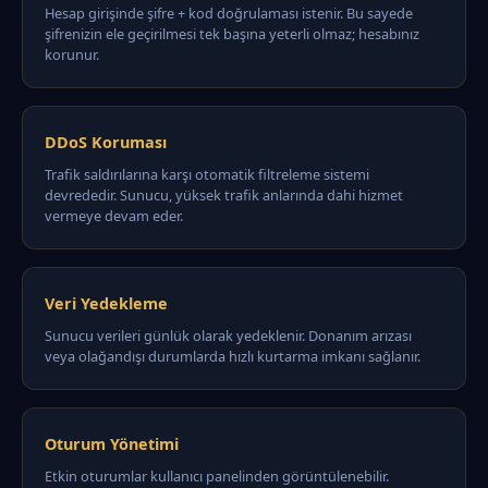
Hesap girişinde şifre + kod doğrulaması istenir. Bu sayede
şifrenizin ele geçirilmesi tek başına yeterli olmaz; hesabınız
korunur.
DDoS Koruması
Trafik saldırılarına karşı otomatik filtreleme sistemi
devrededir. Sunucu, yüksek trafik anlarında dahi hizmet
vermeye devam eder.
Veri Yedekleme
Sunucu verileri günlük olarak yedeklenir. Donanım arızası
veya olağandışı durumlarda hızlı kurtarma imkanı sağlanır.
Oturum Yönetimi
Etkin oturumlar kullanıcı panelinden görüntülenebilir.