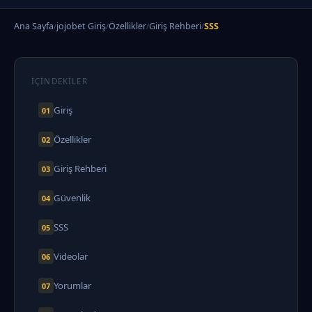
Ana Sayfa
jojobet Giriş
Özellikler
Giriş Rehberi
SSS
İÇINDEKILER
Giriş
01
Özellikler
02
Giriş Rehberi
03
Güvenlik
04
SSS
05
Videolar
06
Yorumlar
07