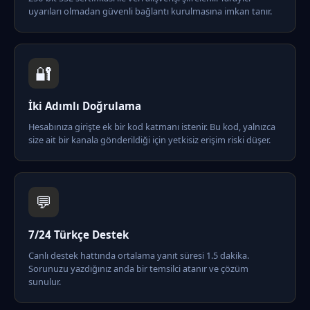
uyarıları olmadan güvenli bağlantı kurulmasına imkan tanır.
🔐
İki Adımlı Doğrulama
Hesabınıza girişte ek bir kod katmanı istenir. Bu kod, yalnızca
size ait bir kanala gönderildiği için yetkisiz erişim riski düşer.
💬
7/24 Türkçe Destek
Canlı destek hattında ortalama yanıt süresi 1.5 dakika.
Sorunuzu yazdığınız anda bir temsilci atanır ve çözüm
sunulur.