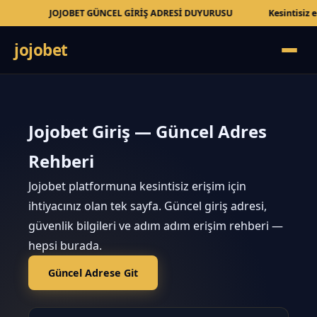
JOJOBET GÜNCEL GİRİŞ ADRESİ DUYURUSU
Kesintisiz erişim iç
jojobet
Jojobet
Giriş
— Güncel Adres
Rehberi
Jojobet platformuna kesintisiz erişim için
ihtiyacınız olan tek sayfa. Güncel giriş adresi,
güvenlik bilgileri ve adım adım erişim rehberi —
hepsi burada.
Güncel Adrese Git