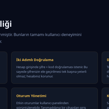
liği
enmiştir. Bunların tamamı kullanıcı deneyimini
r.
İki Adımlı Doğrulama
D
Hesap girişinde şifre + kod doğrulaması istenir. Bu
T
sayede şifrenizin ele geçirilmesi tek başına yeterli
d
olmaz; hesabınız korunur.
h
Oturum Yönetimi
K
Etkin oturumlar kullanıcı panelinden
S
görüntülenebilir. Tanımadığınız bir cihazdan giriş
a