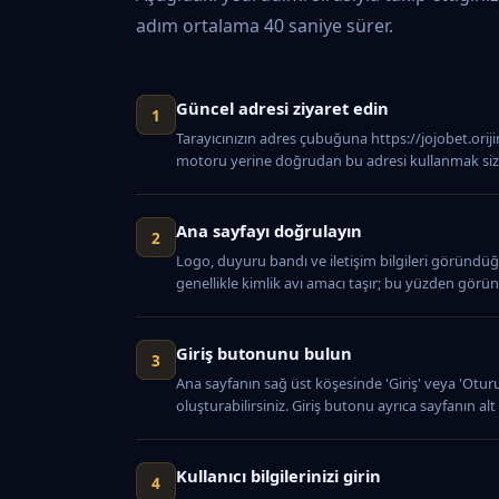
adım ortalama 40 saniye sürer.
Güncel adresi ziyaret edin
1
Tarayıcınızın adres çubuğuna https://jojobet.orijin
motoru yerine doğrudan bu adresi kullanmak sizi 
Ana sayfayı doğrulayın
2
Logo, duyuru bandı ve iletişim bilgileri göründ
genellikle kimlik avı amacı taşır; bu yüzden gör
Giriş butonunu bulun
3
Ana sayfanın sağ üst köşesinde 'Giriş' veya 'Oturum 
oluşturabilirsiniz. Giriş butonu ayrıca sayfanın 
Kullanıcı bilgilerinizi girin
4