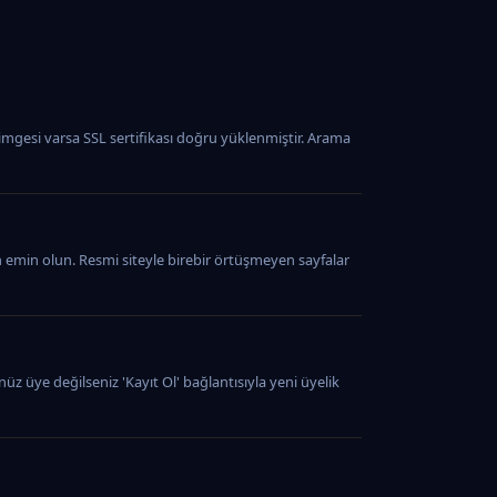
t simgesi varsa SSL sertifikası doğru yüklenmiştir. Arama
emin olun. Resmi siteyle birebir örtüşmeyen sayfalar
enüz üye değilseniz 'Kayıt Ol' bağlantısıyla yeni üyelik