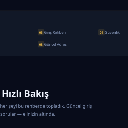
Giriş Rehberi
Güvenlik
03
04
Güncel Adres
08
Hızlı Bakış
 her şeyi bu rehberde topladık. Güncel giriş
 sorular — elinizin altında.