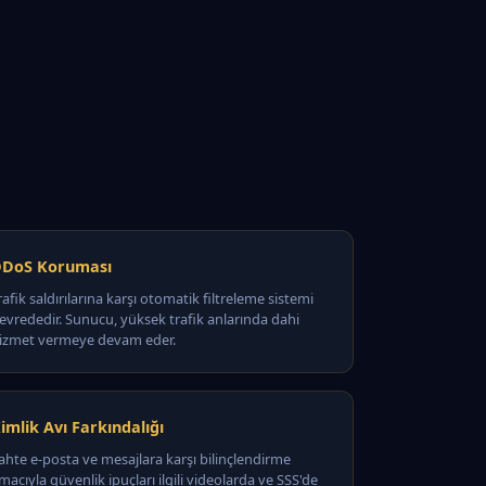
DoS Koruması
rafik saldırılarına karşı otomatik filtreleme sistemi
evrededir. Sunucu, yüksek trafik anlarında dahi
izmet vermeye devam eder.
imlik Avı Farkındalığı
ahte e-posta ve mesajlara karşı bilinçlendirme
macıyla güvenlik ipuçları ilgili videolarda ve SSS'de