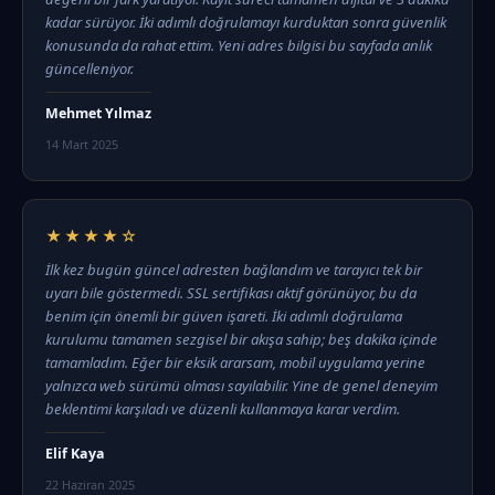
kadar sürüyor. İki adımlı doğrulamayı kurduktan sonra güvenlik
konusunda da rahat ettim. Yeni adres bilgisi bu sayfada anlık
güncelleniyor.
Mehmet Yılmaz
14 Mart 2025
★★★★☆
İlk kez bugün güncel adresten bağlandım ve tarayıcı tek bir
uyarı bile göstermedi. SSL sertifikası aktif görünüyor, bu da
benim için önemli bir güven işareti. İki adımlı doğrulama
kurulumu tamamen sezgisel bir akışa sahip; beş dakika içinde
tamamladım. Eğer bir eksik ararsam, mobil uygulama yerine
yalnızca web sürümü olması sayılabilir. Yine de genel deneyim
beklentimi karşıladı ve düzenli kullanmaya karar verdim.
Elif Kaya
22 Haziran 2025