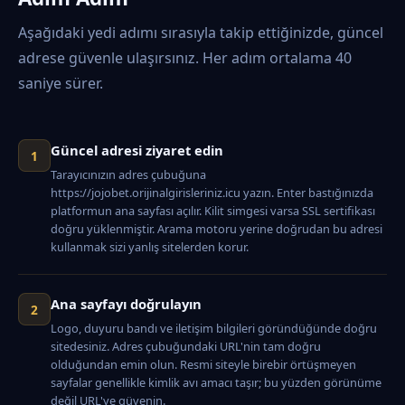
Aşağıdaki yedi adımı sırasıyla takip ettiğinizde, güncel
adrese güvenle ulaşırsınız. Her adım ortalama 40
saniye sürer.
Güncel adresi ziyaret edin
1
Tarayıcınızın adres çubuğuna
https://jojobet.orijinalgirisleriniz.icu yazın. Enter bastığınızda
platformun ana sayfası açılır. Kilit simgesi varsa SSL sertifikası
doğru yüklenmiştir. Arama motoru yerine doğrudan bu adresi
kullanmak sizi yanlış sitelerden korur.
Ana sayfayı doğrulayın
2
Logo, duyuru bandı ve iletişim bilgileri göründüğünde doğru
sitedesiniz. Adres çubuğundaki URL'nin tam doğru
olduğundan emin olun. Resmi siteyle birebir örtüşmeyen
sayfalar genellikle kimlik avı amacı taşır; bu yüzden görünüme
değil URL'ye güvenin.