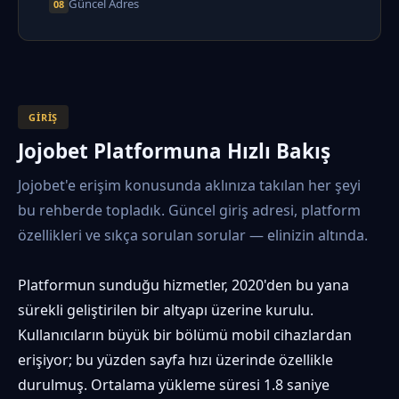
Güncel Adres
08
GIRIŞ
Jojobet Platformuna Hızlı Bakış
Jojobet'e erişim konusunda aklınıza takılan her şeyi
bu rehberde topladık. Güncel giriş adresi, platform
özellikleri ve sıkça sorulan sorular — elinizin altında.
Platformun sunduğu hizmetler, 2020'den bu yana
sürekli geliştirilen bir altyapı üzerine kurulu.
Kullanıcıların büyük bir bölümü mobil cihazlardan
erişiyor; bu yüzden sayfa hızı üzerinde özellikle
durulmuş. Ortalama yükleme süresi 1.8 saniye