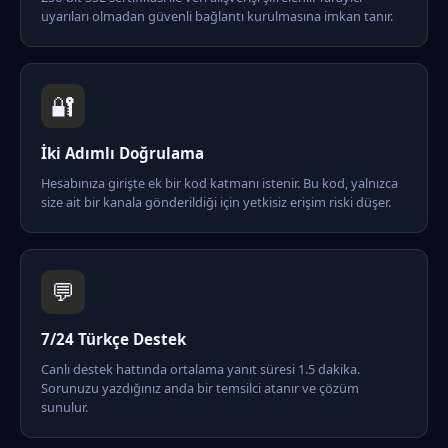
uyarıları olmadan güvenli bağlantı kurulmasına imkan tanır.
🔐
İki Adımlı Doğrulama
Hesabınıza girişte ek bir kod katmanı istenir. Bu kod, yalnızca
size ait bir kanala gönderildiği için yetkisiz erişim riski düşer.
💬
7/24 Türkçe Destek
Canlı destek hattında ortalama yanıt süresi 1.5 dakika.
Sorunuzu yazdığınız anda bir temsilci atanır ve çözüm
sunulur.