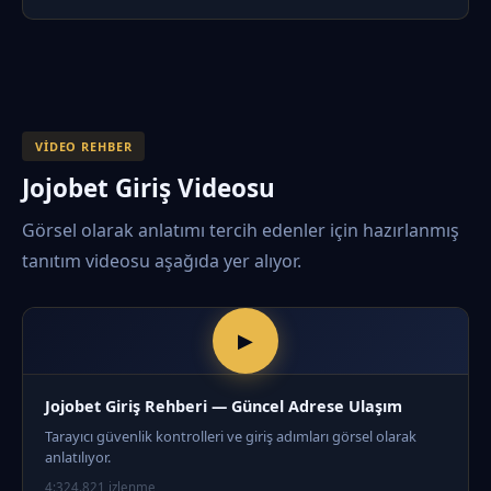
yaşarsanız mobil veriye geçerek giriş deneyebilirsiniz.
bağlantı otomatik olarak yeni adrese yönlendirme yapmaz; o
Platform rehberi, bu sayfanın alt bölümlerinde adım adım
Kurumsal ağlar veya okul ağları bazen belirli bağlantı
yüzden her zaman güncel bilgiyi buradan almanız önerilir.
sunulur. Özellikler, giriş rehberi, güvenlik önerileri ve sıkça
noktalarını kısıtlayabilir; bu durumda farklı bir ağ kullanmanız
sorulan sorular başlıkları altında tüm bilgiler düzenlenmiştir.
gerekebilir. Platform, DNS ayarları ve proxy
Ayrıca ana sayfadaki canlı destek butonuyla doğrudan
yapılandırmalarına da uyum sağlayacak biçimde
temsilciye bağlanarak rehber hakkında soru sorabilirsiniz.
tasarlanmıştır. Her koşulda en güncel adresle erişim
Video eğitimleri de görsel olarak rehberlik eder. İhtiyacınız
VIDEO REHBER
mümkündür.
olan bilgiye hızlıca ulaşmak için içindekiler bölümünden ilgili
Jojobet Giriş Videosu
başlığa tıklamanız yeterlidir.
Görsel olarak anlatımı tercih edenler için hazırlanmış
tanıtım videosu aşağıda yer alıyor.
▶
Jojobet Giriş Rehberi — Güncel Adrese Ulaşım
Tarayıcı güvenlik kontrolleri ve giriş adımları görsel olarak
anlatılıyor.
4:32
4.821 izlenme