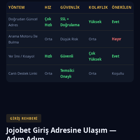
YÖNTEM
HIZ
GÜVENLIK
KOLAYLIK
ÖNERILEN
Doğrudan Güncel
Çok
SSL +
Yüksek
Evet
Adres
Hızlı
Doğrulama
Arama Motoru İle
Orta
Düşük Risk
Orta
Hayır
Bulma
Çok
Yer İmi / Kısayol
Hızlı
Güvenli
Evet
Yüksek
Temsilci
Canlı Destek Linki
Orta
Orta
Koşullu
Onaylı
GIRIŞ REHBERI
Jojobet Giriş Adresine Ulaşım —
Adım Adım