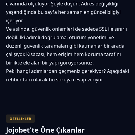
civarında ölçülüyor. Şöyle düşün: Adres değişikliği
yaşandığında bu sayfa her zaman en güncel bilgiyi
içeriyor.
Ve aslında, güvenlik önlemleri de sadece SSL ile sınırlı
değil. İki adımlı doğrulama, oturum yönetimi ve
düzenli güvenlik taramaları gibi katmanlar bir arada
çalışıyor. Kısacası, hem erişim hem koruma tarafını
birlikte ele alan bir yapı görüyorsunuz.
Peki hangi adımlardan geçmeniz gerekiyor? Aşağıdaki
rehber tam olarak bu soruya cevap veriyor.
ÖZELLIKLER
Jojobet'te Öne Çıkanlar