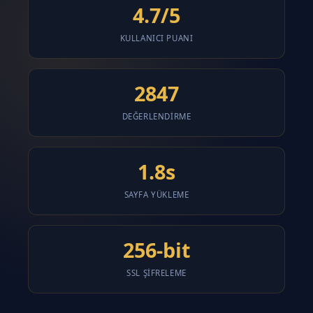
4.7/5
KULLANICI PUANI
2847
DEĞERLENDIRME
1.8s
SAYFA YÜKLEME
256-bit
SSL ŞIFRELEME