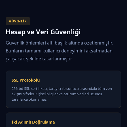
GÜVENLIK
Hesap ve Veri Güvenliği
Güvenlik önlemleri altı başlık altında özetlenmiştir.
Bunların tamamı kullanıcı deneyimini aksatmadan
çalışacak şekilde tasarlanmıştır.
SSL Protokolü
256-bit SSL sertifikası, tarayıcı ile sunucu arasındaki tüm veri
akışını şifreler. Kişisel bilgiler ve oturum verileri üçüncü
taraflarca okunamaz.
İki Adımlı Doğrulama