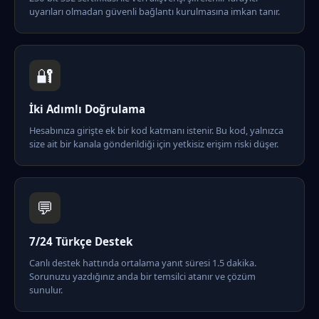
uyarıları olmadan güvenli bağlantı kurulmasına imkan tanır.
🔐
İki Adımlı Doğrulama
Hesabınıza girişte ek bir kod katmanı istenir. Bu kod, yalnızca
size ait bir kanala gönderildiği için yetkisiz erişim riski düşer.
💬
7/24 Türkçe Destek
Canlı destek hattında ortalama yanıt süresi 1.5 dakika.
Sorunuzu yazdığınız anda bir temsilci atanır ve çözüm
sunulur.