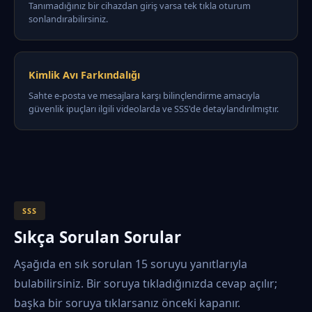
Tanımadığınız bir cihazdan giriş varsa tek tıkla oturum
sonlandırabilirsiniz.
Kimlik Avı Farkındalığı
Sahte e-posta ve mesajlara karşı bilinçlendirme amacıyla
güvenlik ipuçları ilgili videolarda ve SSS'de detaylandırılmıştır.
SSS
Sıkça Sorulan Sorular
Aşağıda en sık sorulan 15 soruyu yanıtlarıyla
bulabilirsiniz. Bir soruya tıkladığınızda cevap açılır;
başka bir soruya tıklarsanız önceki kapanır.