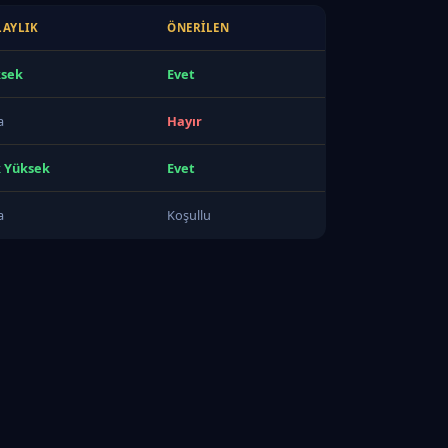
LAYLIK
ÖNERILEN
sek
Evet
a
Hayır
 Yüksek
Evet
a
Koşullu