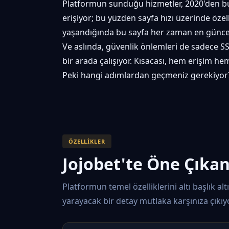
Platformun sunduğu hizmetler, 2020'den bu y
erişiyor; bu yüzden sayfa hızı üzerinde öze
yaşandığında bu sayfa her zaman en güncel b
Ve aslında, güvenlik önlemleri de sadece SSL
bir arada çalışıyor. Kısacası, hem erişim he
Peki hangi adımlardan geçmeniz gerekiyor?
ÖZELLIKLER
Jojobet'te Öne Çıkan
Platformun temel özelliklerini altı başlık al
yarayacak bir detay mutlaka karşınıza çıkıyo