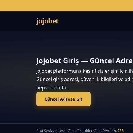
jojobet
Jojobet
Giriş
— Güncel Adre
Jojobet platformuna kesintisiz erişim için ih
Güncel giriş adresi, güvenlik bilgileri ve a
hepsi burada.
Güncel Adrese Git
Ana Sayfa
jojobet Giriş
Özellikler
Giriş Rehberi
SSS