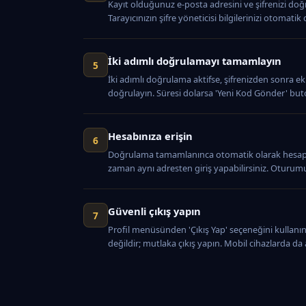
Kayıt olduğunuz e-posta adresini ve şifrenizi doğr
Tarayıcınızın şifre yöneticisi bilgilerinizi otomatik 
İki adımlı doğrulamayı tamamlayın
5
İki adımlı doğrulama aktifse, şifrenizden sonra ek 
doğrulayın. Süresi dolarsa 'Yeni Kod Gönder' buto
Hesabınıza erişin
6
Doğrulama tamamlanınca otomatik olarak hesap panel
zaman aynı adresten giriş yapabilirsiniz. Oturum
Güvenli çıkış yapın
7
Profil menüsünden 'Çıkış Yap' seçeneğini kullanın.
değildir; mutlaka çıkış yapın. Mobil cihazlarda da 