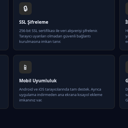
🔒
SSL Şifreleme
İ
256-bit SSL sertifikası ile veri alışverişi şifrelenir.
H
Tarayıcı uyarıları olmadan güvenli bağlantı
y
kurulmasına imkan tanır.
e
📱
Mobil Uyumluluk
G
Android ve iOS tarayıcılarında tam destek. Ayrıca
D
uygulama indirmeden ana ekrana kısayol ekleme
s
imkanınız var.
G