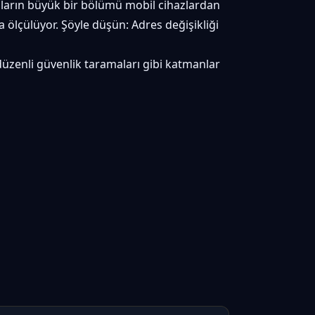
cıların büyük bir bölümü mobil cihazlardan
 ölçülüyor. Şöyle düşün: Adres değişikliği
 düzenli güvenlik taramaları gibi katmanlar