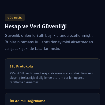
GÜVENLIK
Hesap ve Veri Güvenliği
Güvenlik önlemleri altı başlık altında özetlenmiştir.
Bunların tamamı kullanıcı deneyimini aksatmadan
çalışacak şekilde tasarlanmıştır.
SSL Protokolü
256-bit SSL sertifikası, tarayıcı ile sunucu arasındaki tüm veri
akışını şifreler. Kişisel bilgiler ve oturum verileri üçüncü
taraflarca okunamaz.
İki Adımlı Doğrulama