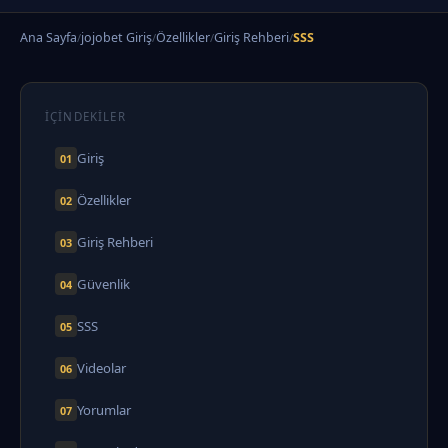
Ana Sayfa
jojobet Giriş
Özellikler
Giriş Rehberi
SSS
İÇINDEKILER
Giriş
01
Özellikler
02
Giriş Rehberi
03
Güvenlik
04
SSS
05
Videolar
06
Yorumlar
07