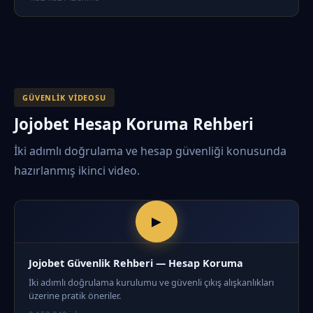
GÜVENLIK VIDEOSU
Jojobet Hesap Koruma Rehberi
İki adımlı doğrulama ve hesap güvenliği konusunda
hazırlanmış ikinci video.
▶
Jojobet Güvenlik Rehberi — Hesap Koruma
İki adımlı doğrulama kurulumu ve güvenli çıkış alışkanlıkları
üzerine pratik öneriler.