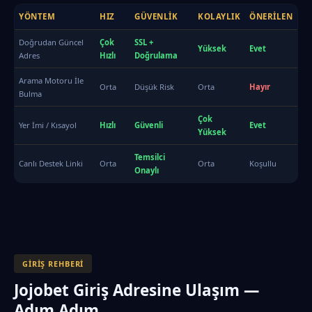
YÖNTEM
HIZ
GÜVENLIK
KOLAYLIK
ÖNERILEN
Doğrudan Güncel
Çok
SSL +
Yüksek
Evet
Adres
Hızlı
Doğrulama
Arama Motoru İle
Orta
Düşük Risk
Orta
Hayır
Bulma
Çok
Yer İmi / Kısayol
Hızlı
Güvenli
Evet
Yüksek
Temsilci
Canlı Destek Linki
Orta
Orta
Koşullu
Onaylı
GIRIŞ REHBERI
Jojobet Giriş Adresine Ulaşım —
Adım Adım