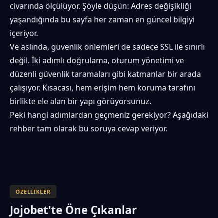
civarında ölçülüyor. Şöyle düşün: Adres değişikliği
yaşandığında bu sayfa her zaman en güncel bilgiyi
içeriyor.
Ve aslında, güvenlik önlemleri de sadece SSL ile sınırlı
değil. İki adımlı doğrulama, oturum yönetimi ve
düzenli güvenlik taramaları gibi katmanlar bir arada
çalışıyor. Kısacası, hem erişim hem koruma tarafını
birlikte ele alan bir yapı görüyorsunuz.
Peki hangi adımlardan geçmeniz gerekiyor? Aşağıdaki
rehber tam olarak bu soruya cevap veriyor.
ÖZELLIKLER
Jojobet'te Öne Çıkanlar