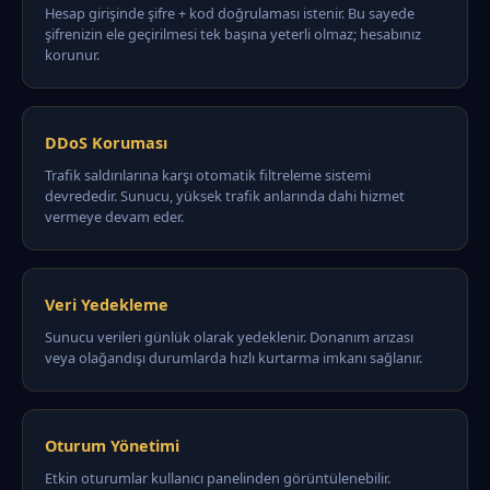
Hesap girişinde şifre + kod doğrulaması istenir. Bu sayede
şifrenizin ele geçirilmesi tek başına yeterli olmaz; hesabınız
korunur.
DDoS Koruması
Trafik saldırılarına karşı otomatik filtreleme sistemi
devrededir. Sunucu, yüksek trafik anlarında dahi hizmet
vermeye devam eder.
Veri Yedekleme
Sunucu verileri günlük olarak yedeklenir. Donanım arızası
veya olağandışı durumlarda hızlı kurtarma imkanı sağlanır.
Oturum Yönetimi
Etkin oturumlar kullanıcı panelinden görüntülenebilir.