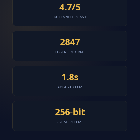
4.7/5
KULLANICI PUANI
2847
DEĞERLENDIRME
1.8s
SAYFA YÜKLEME
256-bit
SSL ŞIFRELEME