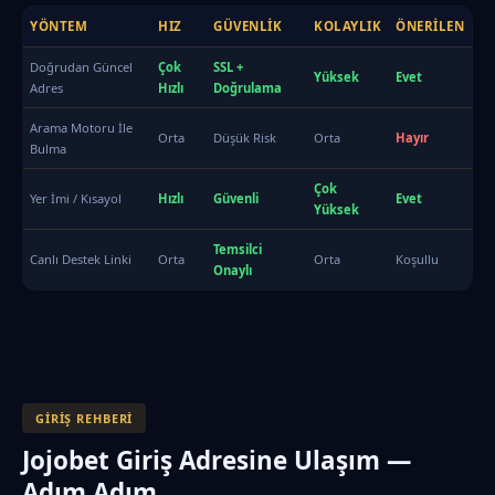
YÖNTEM
HIZ
GÜVENLIK
KOLAYLIK
ÖNERILEN
Doğrudan Güncel
Çok
SSL +
Yüksek
Evet
Adres
Hızlı
Doğrulama
Arama Motoru İle
Orta
Düşük Risk
Orta
Hayır
Bulma
Çok
Yer İmi / Kısayol
Hızlı
Güvenli
Evet
Yüksek
Temsilci
Canlı Destek Linki
Orta
Orta
Koşullu
Onaylı
GIRIŞ REHBERI
Jojobet Giriş Adresine Ulaşım —
Adım Adım