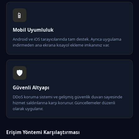
📱
Mobil Uyumluluk
Android ve iOS tarayıcılarında tam destek. Ayrıca uygulama
indirmeden ana ekrana kısayol ekleme imkanınız var.
🛡️
Güvenli Altyapı
DDoS koruma sistemi ve gelişmiş güvenlik duvarı sayesinde
hizmet saldırılarına karşı korunur. Güncellemeler düzenli
olarak uygulanır.
Erişim Yöntemi Karşılaştırması