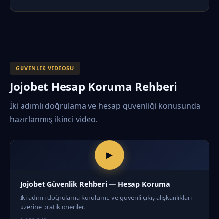
GÜVENLIK VIDEOSU
Jojobet Hesap Koruma Rehberi
İki adımlı doğrulama ve hesap güvenliği konusunda
hazırlanmış ikinci video.
▶
Jojobet Güvenlik Rehberi — Hesap Koruma
İki adımlı doğrulama kurulumu ve güvenli çıkış alışkanlıkları
üzerine pratik öneriler.