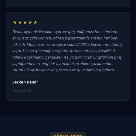
★★★★★
Birkaç aydır aktif kullanıcıyım ve giriş bağlantısı her seferinde
sorunsuz çalışıyor. Yeni adresi kaydettiğimde sitenin hızı beni
etkiledi. Müşteri temsilcisi gece saat 02.00'de bile anında dönüş
yaptı. Hesap güvenliği tarafında sunulan araçlar, özellikle iki
adımlı doğrulama, gerçekten işe yarıyor. Farklı cihazlardan giriş
yaptığımda herhangi bir uyumluluk problemi yaşamadım.
Bütün olarak bakınca yol gösterici ve güvenilir bir platform.
Serkan Demir
5 Eylül 2025