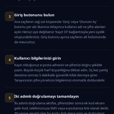
Giriş butonunu bulun
3
Ana sayfanın sağ üst köşesinde 'Giriş' veya 'Oturum Aç'
butonu yer alır. Butona tıklayınca kullanıcı adı ve şifre alanları
açılır. Henüz üye değilseniz 'Kayıt Ol' bağlantısıyla yeni üyelik
oluşturabilirsiniz. Giriş butonu ayrıca sayfanın alt bölümünde
de mevcuttur.
Kullanıcı bilgilerinizi girin
4
Kayıt olduğunuz e-posta adresini ve şifrenizi doğru şekilde
yazın. Büyük-küçük harf duyarlılığına dikkat edin. Üç kez yanlış
deneme sonrası 5 dakikalık güvenlik kilidi devreye girer.
Tarayıcınızın şifre yöneticisi bilgilerinizi otomatik doldurabilir.
İki adımlı doğrulamayı tamamlayın
5
İki adımlı doğrulama aktifse, şifrenizden sonra ek kod ekranı
gelir. Kod, telefonunuza SMS veya e-postanıza link olarak iletilir.
30 saniye geçerli olan bu kodu ilgili alana girin ve doğrulayın.