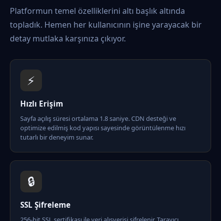
Platformun temel özelliklerini altı başlık altında
topladık. Hemen her kullanıcının işine yarayacak bir
detay mutlaka karşınıza çıkıyor.
⚡
Hızlı Erişim
Sayfa açılış süresi ortalama 1.8 saniye. CDN desteği ve
optimize edilmiş kod yapısı sayesinde görüntülenme hızı
tutarlı bir deneyim sunar.
🔒
SSL Şifreleme
256-bit SSL sertifikası ile veri alışverişi şifrelenir. Tarayıcı