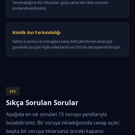
Tanımadığınız bir cihazdan giriş varsa tek tıkla oturum
sonlandırabilirsiniz.
Kimlik Avı Farkındalığı
Sahte e-posta ve mesajlara karşı bilinçlendirme amacıyla
güvenlik ipuçları ilgili videolarda ve SSS'de detaylandırılmıştır.
SSS
Sıkça Sorulan Sorular
Aşağıda en sık sorulan 15 soruyu yanıtlarıyla
bulabilirsiniz. Bir soruya tıkladığınızda cevap açılır;
başka bir soruya tıklarsanız önceki kapanır.