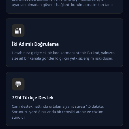
uyarıları olmadan güvenli bağlantı kurulmasına imkan tanır.
🔐
İki Adımlı Doğrulama
Hesabınıza girişte ek bir kod katmanı istenir. Bu kod, yalnızca
size ait bir kanala gönderildiği için yetkisiz erişim riski düşer.
💬
7/24 Türkçe Destek
Canlı destek hattında ortalama yanıt süresi 1.5 dakika.
Sorunuzu yazdığınız anda bir temsilci atanır ve çözüm
sunulur.