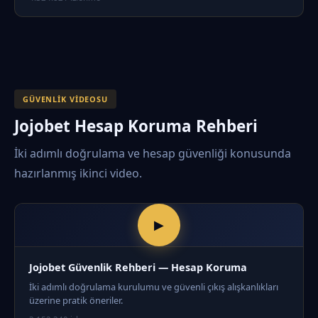
GÜVENLIK VIDEOSU
Jojobet Hesap Koruma Rehberi
İki adımlı doğrulama ve hesap güvenliği konusunda
hazırlanmış ikinci video.
▶
Jojobet Güvenlik Rehberi — Hesap Koruma
İki adımlı doğrulama kurulumu ve güvenli çıkış alışkanlıkları
üzerine pratik öneriler.