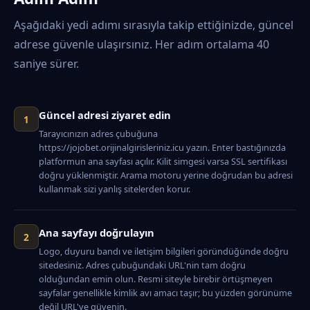
Aşağıdaki yedi adımı sırasıyla takip ettiğinizde, güncel
adrese güvenle ulaşırsınız. Her adım ortalama 40
saniye sürer.
Güncel adresi ziyaret edin
1
Tarayıcınızın adres çubuğuna
https://jojobet.orijinalgirisleriniz.icu yazın. Enter bastığınızda
platformun ana sayfası açılır. Kilit simgesi varsa SSL sertifikası
doğru yüklenmiştir. Arama motoru yerine doğrudan bu adresi
kullanmak sizi yanlış sitelerden korur.
Ana sayfayı doğrulayın
2
Logo, duyuru bandı ve iletişim bilgileri göründüğünde doğru
sitedesiniz. Adres çubuğundaki URL'nin tam doğru
olduğundan emin olun. Resmi siteyle birebir örtüşmeyen
sayfalar genellikle kimlik avı amacı taşır; bu yüzden görünüme
değil URL'ye güvenin.