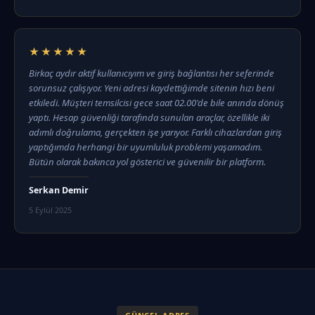
★★★★★
Birkaç aydır aktif kullanıcıyım ve giriş bağlantısı her seferinde
sorunsuz çalışıyor. Yeni adresi kaydettiğimde sitenin hızı beni
etkiledi. Müşteri temsilcisi gece saat 02.00'de bile anında dönüş
yaptı. Hesap güvenliği tarafında sunulan araçlar, özellikle iki
adımlı doğrulama, gerçekten işe yarıyor. Farklı cihazlardan giriş
yaptığımda herhangi bir uyumluluk problemi yaşamadım.
Bütün olarak bakınca yol gösterici ve güvenilir bir platform.
Serkan Demir
5 Eylül 2025