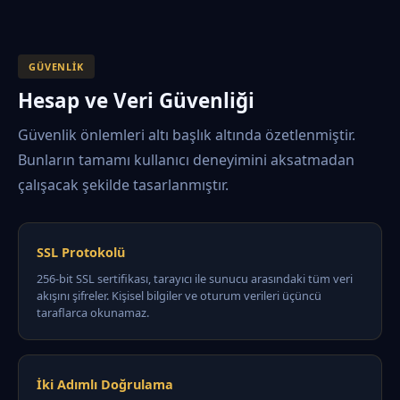
GÜVENLIK
Hesap ve Veri Güvenliği
Güvenlik önlemleri altı başlık altında özetlenmiştir.
Bunların tamamı kullanıcı deneyimini aksatmadan
çalışacak şekilde tasarlanmıştır.
SSL Protokolü
256-bit SSL sertifikası, tarayıcı ile sunucu arasındaki tüm veri
akışını şifreler. Kişisel bilgiler ve oturum verileri üçüncü
taraflarca okunamaz.
İki Adımlı Doğrulama