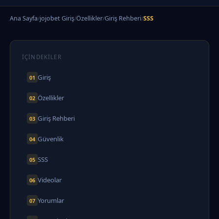
Ana Sayfa
jojobet Giriş
Özellikler
Giriş Rehberi
SSS
İÇINDEKILER
Giriş
01
Özellikler
02
Giriş Rehberi
03
Güvenlik
04
SSS
05
Videolar
06
Yorumlar
07