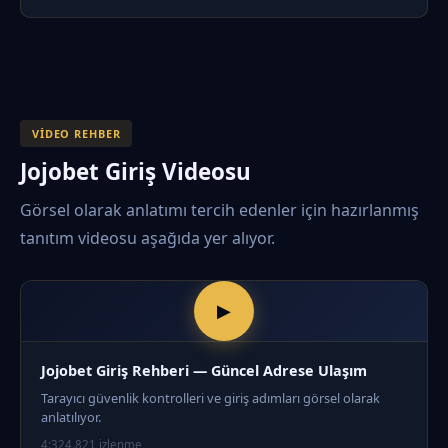
yaşarsanız mobil veriye geçerek giriş deneyebilirsiniz.
bağlantı otomatik olarak yeni adrese yönlendirme yapmaz; o
Platform rehberi, bu sayfanın alt bölümlerinde adım adım
Kurumsal ağlar veya okul ağları bazen belirli bağlantı
yüzden her zaman güncel bilgiyi buradan almanız önerilir.
sunulur. Özellikler, giriş rehberi, güvenlik önerileri ve sıkça
noktalarını kısıtlayabilir; bu durumda farklı bir ağ kullanmanız
sorulan sorular başlıkları altında tüm bilgiler düzenlenmiştir.
gerekebilir. Platform, DNS ayarları ve proxy
Ayrıca ana sayfadaki canlı destek butonuyla doğrudan
yapılandırmalarına da uyum sağlayacak biçimde
temsilciye bağlanarak rehber hakkında soru sorabilirsiniz.
tasarlanmıştır. Her koşulda en güncel adresle erişim
Video eğitimleri de görsel olarak rehberlik eder. İhtiyacınız
VIDEO REHBER
mümkündür.
olan bilgiye hızlıca ulaşmak için içindekiler bölümünden ilgili
Jojobet Giriş Videosu
başlığa tıklamanız yeterlidir.
Görsel olarak anlatımı tercih edenler için hazırlanmış
tanıtım videosu aşağıda yer alıyor.
▶
Jojobet Giriş Rehberi — Güncel Adrese Ulaşım
Tarayıcı güvenlik kontrolleri ve giriş adımları görsel olarak
anlatılıyor.
4:32
4.821 izlenme