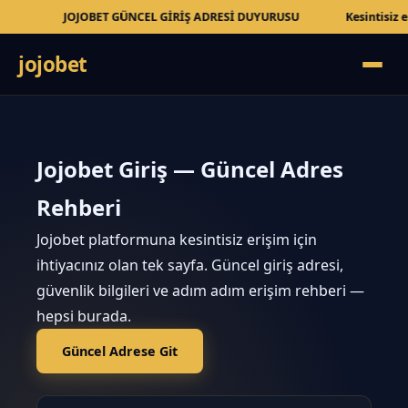
JOJOBET GÜNCEL GİRİŞ ADRESİ DUYURUSU
Kesintisiz erişim iç
jojobet
Jojobet
Giriş
— Güncel Adres
Rehberi
Jojobet platformuna kesintisiz erişim için
ihtiyacınız olan tek sayfa. Güncel giriş adresi,
güvenlik bilgileri ve adım adım erişim rehberi —
hepsi burada.
Güncel Adrese Git