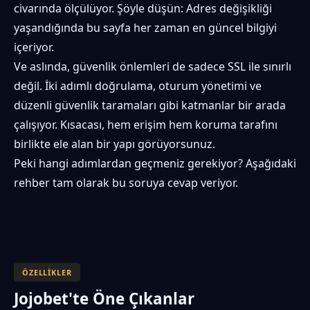
civarında ölçülüyor. Şöyle düşün: Adres değişikliği
yaşandığında bu sayfa her zaman en güncel bilgiyi
içeriyor.
Ve aslında, güvenlik önlemleri de sadece SSL ile sınırlı
değil. İki adımlı doğrulama, oturum yönetimi ve
düzenli güvenlik taramaları gibi katmanlar bir arada
çalışıyor. Kısacası, hem erişim hem koruma tarafını
birlikte ele alan bir yapı görüyorsunuz.
Peki hangi adımlardan geçmeniz gerekiyor? Aşağıdaki
rehber tam olarak bu soruya cevap veriyor.
ÖZELLIKLER
Jojobet'te Öne Çıkanlar