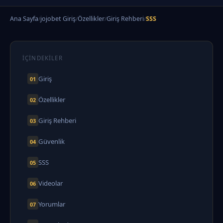
Ana Sayfa
jojobet Giriş
Özellikler
Giriş Rehberi
SSS
İÇINDEKILER
Giriş
01
Özellikler
02
Giriş Rehberi
03
Güvenlik
04
SSS
05
Videolar
06
Yorumlar
07