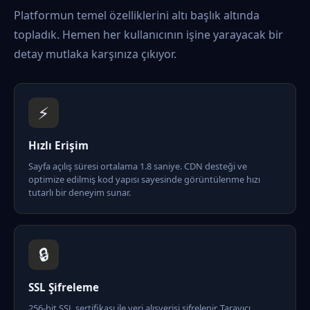
Platformun temel özelliklerini altı başlık altında
topladık. Hemen her kullanıcının işine yarayacak bir
detay mutlaka karşınıza çıkıyor.
⚡
Hızlı Erişim
Sayfa açılış süresi ortalama 1.8 saniye. CDN desteği ve
optimize edilmiş kod yapısı sayesinde görüntülenme hızı
tutarlı bir deneyim sunar.
🔒
SSL Şifreleme
256-bit SSL sertifikası ile veri alışverişi şifrelenir. Tarayıcı