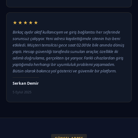
★★★★★
Birkaç aydır aktif kullanıcıyım ve giriş bağlantısı her seferinde
sorunsuz çalışıyor. Yeni adresi kaydettiğimde sitenin hızı beni
etkiledi. Müşteri temsilcisi gece saat 02.00'de bile anında dönüş
yaptı. Hesap güvenliği tarafında sunulan araçlar, özellikle iki
adımlı doğrulama, gerçekten işe yarıyor. Farklı cihazlardan giriş
yaptığımda herhangi bir uyumluluk problemi yaşamadım.
Bütün olarak bakınca yol gösterici ve güvenilir bir platform.
Serkan Demir
5 Eylül 2025