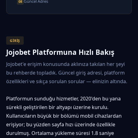
Güncel Adres
08
GIRIŞ
Jojobet Platformuna Hızlı Bakış
Jojobet'e erişim konusunda aklınıza takılan her şeyi
bu rehberde topladık. Güncel giriş adresi, platform
özellikleri ve sıkça sorulan sorular — elinizin altında.
Platformun sunduğu hizmetler, 2020'den bu yana
sürekli geliştirilen bir altyapı üzerine kurulu.
Kullanıcıların büyük bir bölümü mobil cihazlardan
erişiyor; bu yüzden sayfa hızı üzerinde özellikle
durulmuş. Ortalama yükleme süresi 1.8 saniye