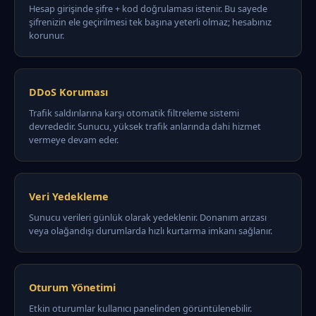
Hesap girişinde şifre + kod doğrulaması istenir. Bu sayede
şifrenizin ele geçirilmesi tek başına yeterli olmaz; hesabınız
korunur.
DDoS Koruması
Trafik saldırılarına karşı otomatik filtreleme sistemi
devrededir. Sunucu, yüksek trafik anlarında dahi hizmet
vermeye devam eder.
Veri Yedekleme
Sunucu verileri günlük olarak yedeklenir. Donanım arızası
veya olağandışı durumlarda hızlı kurtarma imkanı sağlanır.
Oturum Yönetimi
Etkin oturumlar kullanıcı panelinden görüntülenebilir.