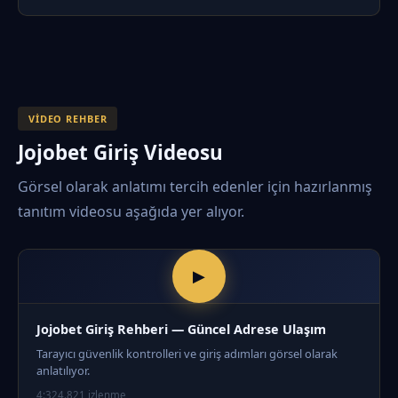
yaşarsanız mobil veriye geçerek giriş deneyebilirsiniz.
bağlantı otomatik olarak yeni adrese yönlendirme yapmaz; o
Platform rehberi, bu sayfanın alt bölümlerinde adım adım
Kurumsal ağlar veya okul ağları bazen belirli bağlantı
yüzden her zaman güncel bilgiyi buradan almanız önerilir.
sunulur. Özellikler, giriş rehberi, güvenlik önerileri ve sıkça
noktalarını kısıtlayabilir; bu durumda farklı bir ağ kullanmanız
sorulan sorular başlıkları altında tüm bilgiler düzenlenmiştir.
gerekebilir. Platform, DNS ayarları ve proxy
Ayrıca ana sayfadaki canlı destek butonuyla doğrudan
yapılandırmalarına da uyum sağlayacak biçimde
temsilciye bağlanarak rehber hakkında soru sorabilirsiniz.
tasarlanmıştır. Her koşulda en güncel adresle erişim
Video eğitimleri de görsel olarak rehberlik eder. İhtiyacınız
VIDEO REHBER
mümkündür.
olan bilgiye hızlıca ulaşmak için içindekiler bölümünden ilgili
Jojobet Giriş Videosu
başlığa tıklamanız yeterlidir.
Görsel olarak anlatımı tercih edenler için hazırlanmış
tanıtım videosu aşağıda yer alıyor.
▶
Jojobet Giriş Rehberi — Güncel Adrese Ulaşım
Tarayıcı güvenlik kontrolleri ve giriş adımları görsel olarak
anlatılıyor.
4:32
4.821 izlenme