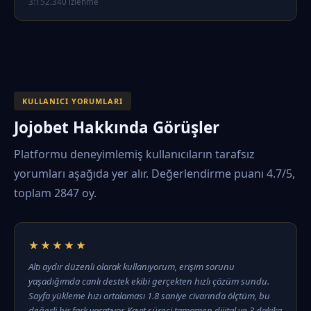
3:15
2.340 izlenme
KULLANICI YORUMLARI
Jojobet Hakkında Görüşler
Platformu deneyimlemiş kullanıcıların tarafsız
yorumları aşağıda yer alır. Değerlendirme puanı 4.7/5,
toplam 2847 oy.
★★★★★
Altı aydır düzenli olarak kullanıyorum, erişim sorunu
yaşadığımda canlı destek ekibi gerçekten hızlı çözüm sundu.
Sayfa yükleme hızı ortalaması 1.8 saniye civarında ölçtüm, bu
değerli bir fark yaratıyor. Kayıt süreci tamamen dijital ve 3 dakika