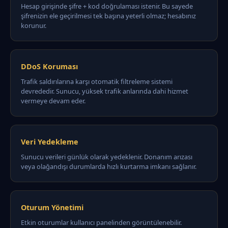
Hesap girişinde şifre + kod doğrulaması istenir. Bu sayede
şifrenizin ele geçirilmesi tek başına yeterli olmaz; hesabınız
korunur.
DDoS Koruması
Trafik saldırılarına karşı otomatik filtreleme sistemi
devrededir. Sunucu, yüksek trafik anlarında dahi hizmet
vermeye devam eder.
Veri Yedekleme
Sunucu verileri günlük olarak yedeklenir. Donanım arızası
veya olağandışı durumlarda hızlı kurtarma imkanı sağlanır.
Oturum Yönetimi
Etkin oturumlar kullanıcı panelinden görüntülenebilir.