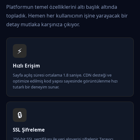
Platformun temel özelliklerini altı başlık altında
topladık. Hemen her kullanıcının işine yarayacak bir
detay mutlaka karşınıza çıkıyor.
⚡
Hızlı Erişim
Sayfa açılış süresi ortalama 1.8 saniye. CDN desteği ve
optimize edilmiş kod yapısı sayesinde görüntülenme hızı
tutarlı bir deneyim sunar.
🔒
SSL Şifreleme
256-bit SSL sertifikası ile veri alışverişi şifrelenir. Tarayıcı