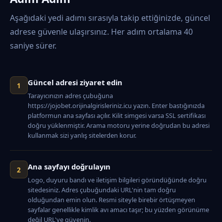
Aşağıdaki yedi adımı sırasıyla takip ettiğinizde, güncel
adrese güvenle ulaşırsınız. Her adım ortalama 40
saniye sürer.
Güncel adresi ziyaret edin
1
Tarayıcınızın adres çubuğuna
https://jojobet.orijinalgirisleriniz.icu yazın. Enter bastığınızda
platformun ana sayfası açılır. Kilit simgesi varsa SSL sertifikası
doğru yüklenmiştir. Arama motoru yerine doğrudan bu adresi
kullanmak sizi yanlış sitelerden korur.
Ana sayfayı doğrulayın
2
Logo, duyuru bandı ve iletişim bilgileri göründüğünde doğru
sitedesiniz. Adres çubuğundaki URL'nin tam doğru
olduğundan emin olun. Resmi siteyle birebir örtüşmeyen
sayfalar genellikle kimlik avı amacı taşır; bu yüzden görünüme
değil URL'ye güvenin.