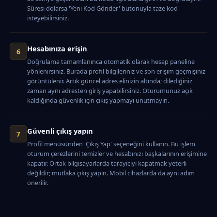
Süresi dolarsa 'Yeni Kod Gönder' butonuyla taze kod
isteyebilirsiniz.
Hesabınıza erişin
6
Doğrulama tamamlanınca otomatik olarak hesap paneline
yönlenirsiniz. Burada profil bilgileriniz ve son erişim geçmişiniz
görüntülenir. Artık güncel adres elinizin altında; dilediğiniz
zaman aynı adresten giriş yapabilirsiniz. Oturumunuz açık
kaldığında güvenlik için çıkış yapmayı unutmayın.
Güvenli çıkış yapın
7
Profil menüsünden 'Çıkış Yap' seçeneğini kullanın. Bu işlem
oturum çerezlerini temizler ve hesabınızı başkalarının erişimine
kapatır. Ortak bilgisayarlarda tarayıcıyı kapatmak yeterli
değildir; mutlaka çıkış yapın. Mobil cihazlarda da aynı adım
önerilir.