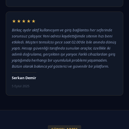
★★★★★
Birkaç aydır aktif kullanıcıyım ve giriş bağlantısı her seferinde
sorunsuz çalışıyor. Yeni adresi kaydettiğimde sitenin hızı beni
etkiledi. Müşteri temsilcisi gece saat 02.00'de bile anında dönüş
yaptı. Hesap güvenliği tarafında sunulan araçlar, özellikle iki
adımlı doğrulama, gerçekten işe yarıyor. Farklı cihazlardan giriş
yaptığımda herhangi bir uyumluluk problemi yaşamadım.
Bütün olarak bakınca yol gösterici ve güvenilir bir platform.
Serkan Demir
5 Eylül 2025