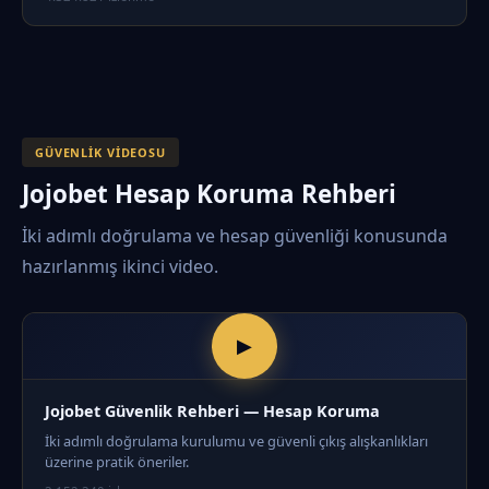
GÜVENLIK VIDEOSU
Jojobet Hesap Koruma Rehberi
İki adımlı doğrulama ve hesap güvenliği konusunda
hazırlanmış ikinci video.
▶
Jojobet Güvenlik Rehberi — Hesap Koruma
İki adımlı doğrulama kurulumu ve güvenli çıkış alışkanlıkları
üzerine pratik öneriler.