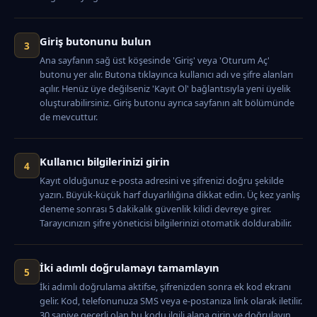
Giriş butonunu bulun
3
Ana sayfanın sağ üst köşesinde 'Giriş' veya 'Oturum Aç'
butonu yer alır. Butona tıklayınca kullanıcı adı ve şifre alanları
açılır. Henüz üye değilseniz 'Kayıt Ol' bağlantısıyla yeni üyelik
oluşturabilirsiniz. Giriş butonu ayrıca sayfanın alt bölümünde
de mevcuttur.
Kullanıcı bilgilerinizi girin
4
Kayıt olduğunuz e-posta adresini ve şifrenizi doğru şekilde
yazın. Büyük-küçük harf duyarlılığına dikkat edin. Üç kez yanlış
deneme sonrası 5 dakikalık güvenlik kilidi devreye girer.
Tarayıcınızın şifre yöneticisi bilgilerinizi otomatik doldurabilir.
İki adımlı doğrulamayı tamamlayın
5
İki adımlı doğrulama aktifse, şifrenizden sonra ek kod ekranı
gelir. Kod, telefonunuza SMS veya e-postanıza link olarak iletilir.
30 saniye geçerli olan bu kodu ilgili alana girin ve doğrulayın.