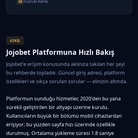
Güncel Adres
08
GIRIŞ
Jojobet Platformuna Hızlı Bakış
Jojobet'e erişim konusunda aklınıza takılan her şeyi
bu rehberde topladık. Güncel giriş adresi, platform
özellikleri ve sıkça sorulan sorular — elinizin altında.
Platformun sunduğu hizmetler, 2020'den bu yana
sürekli geliştirilen bir altyapı üzerine kurulu.
Kullanıcıların büyük bir bölümü mobil cihazlardan
erişiyor; bu yüzden sayfa hızı üzerinde özellikle
durulmuş. Ortalama yükleme süresi 1.8 saniye