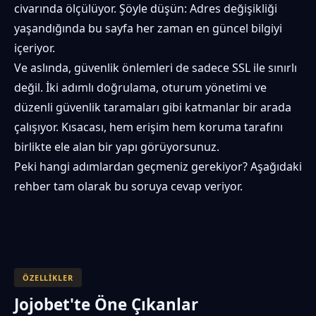
civarında ölçülüyor. Şöyle düşün: Adres değişikliği
yaşandığında bu sayfa her zaman en güncel bilgiyi
içeriyor.
Ve aslında, güvenlik önlemleri de sadece SSL ile sınırlı
değil. İki adımlı doğrulama, oturum yönetimi ve
düzenli güvenlik taramaları gibi katmanlar bir arada
çalışıyor. Kısacası, hem erişim hem koruma tarafını
birlikte ele alan bir yapı görüyorsunuz.
Peki hangi adımlardan geçmeniz gerekiyor? Aşağıdaki
rehber tam olarak bu soruya cevap veriyor.
ÖZELLIKLER
Jojobet'te Öne Çıkanlar