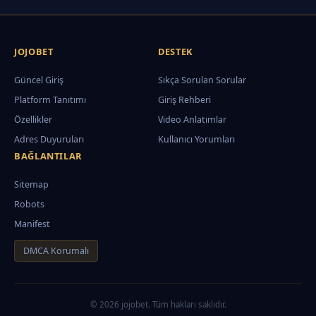
JOJOBET
DESTEK
Güncel Giriş
Sıkça Sorulan Sorular
Platform Tanıtımı
Giriş Rehberi
Özellikler
Video Anlatımlar
Adres Duyuruları
Kullanıcı Yorumları
BAĞLANTILAR
Sitemap
Robots
Manifest
DMCA Korumalı
©
2026
jojobet. Tüm hakları saklıdır.