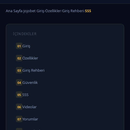
Ana Sayfa
jojobet Giriş
Özellikler
Giriş Rehberi
SSS
İÇINDEKILER
Giriş
01
Özellikler
02
Giriş Rehberi
03
Güvenlik
04
SSS
05
Videolar
06
Yorumlar
07