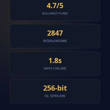
4.7/5
KULLANICI PUANI
2847
DEĞERLENDIRME
1.8s
SAYFA YÜKLEME
256-bit
SSL ŞIFRELEME