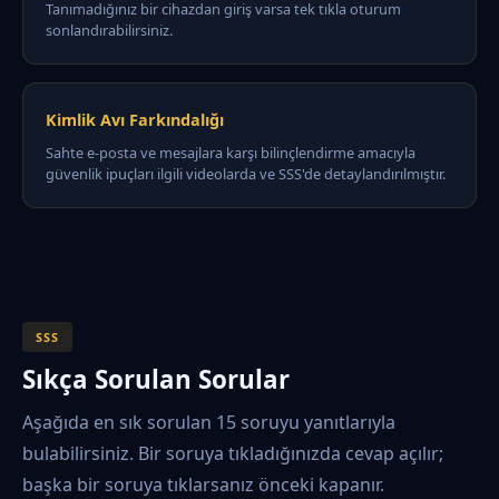
Tanımadığınız bir cihazdan giriş varsa tek tıkla oturum
sonlandırabilirsiniz.
Kimlik Avı Farkındalığı
Sahte e-posta ve mesajlara karşı bilinçlendirme amacıyla
güvenlik ipuçları ilgili videolarda ve SSS'de detaylandırılmıştır.
SSS
Sıkça Sorulan Sorular
Aşağıda en sık sorulan 15 soruyu yanıtlarıyla
bulabilirsiniz. Bir soruya tıkladığınızda cevap açılır;
başka bir soruya tıklarsanız önceki kapanır.