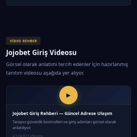
yaşarsanız mobil veriye geçerek giriş deneyebilirsiniz.
bağlantı otomatik olarak yeni adrese yönlendirme yapmaz; o
Platform rehberi, bu sayfanın alt bölümlerinde adım adım
Kurumsal ağlar veya okul ağları bazen belirli bağlantı
yüzden her zaman güncel bilgiyi buradan almanız önerilir.
sunulur. Özellikler, giriş rehberi, güvenlik önerileri ve sıkça
noktalarını kısıtlayabilir; bu durumda farklı bir ağ kullanmanız
sorulan sorular başlıkları altında tüm bilgiler düzenlenmiştir.
gerekebilir. Platform, DNS ayarları ve proxy
Ayrıca ana sayfadaki canlı destek butonuyla doğrudan
yapılandırmalarına da uyum sağlayacak biçimde
temsilciye bağlanarak rehber hakkında soru sorabilirsiniz.
tasarlanmıştır. Her koşulda en güncel adresle erişim
Video eğitimleri de görsel olarak rehberlik eder. İhtiyacınız
VIDEO REHBER
mümkündür.
olan bilgiye hızlıca ulaşmak için içindekiler bölümünden ilgili
Jojobet Giriş Videosu
başlığa tıklamanız yeterlidir.
Görsel olarak anlatımı tercih edenler için hazırlanmış
tanıtım videosu aşağıda yer alıyor.
▶
Jojobet Giriş Rehberi — Güncel Adrese Ulaşım
Tarayıcı güvenlik kontrolleri ve giriş adımları görsel olarak
anlatılıyor.
4:32
4.821 izlenme