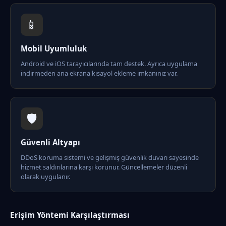
📱
Mobil Uyumluluk
Android ve iOS tarayıcılarında tam destek. Ayrıca uygulama
indirmeden ana ekrana kısayol ekleme imkanınız var.
🛡️
Güvenli Altyapı
DDoS koruma sistemi ve gelişmiş güvenlik duvarı sayesinde
hizmet saldırılarına karşı korunur. Güncellemeler düzenli
olarak uygulanır.
Erişim Yöntemi Karşılaştırması