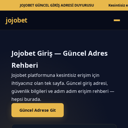
JOJOBET GÜNCEL GİRİŞ ADRESİ DUYURUSU
Kesintisiz erişim iç
jojobet
Jojobet
Giriş
— Güncel Adres
Rehberi
Jojobet platformuna kesintisiz erişim için
ihtiyacınız olan tek sayfa. Güncel giriş adresi,
güvenlik bilgileri ve adım adım erişim rehberi —
hepsi burada.
Güncel Adrese Git