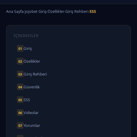
Ana Sayfa
jojobet Giriş
Özellikler
Giriş Rehberi
SSS
İÇINDEKILER
Giriş
01
Özellikler
02
Giriş Rehberi
03
Güvenlik
04
SSS
05
Videolar
06
Yorumlar
07