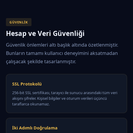
GÜVENLIK
Hesap ve Veri Güvenliği
Güvenlik önlemleri altı başlık altında özetlenmiştir.
Bunların tamamı kullanıcı deneyimini aksatmadan
çalışacak şekilde tasarlanmıştır.
SSL Protokolü
256-bit SSL sertifikası, tarayıcı ile sunucu arasındaki tüm veri
akışını şifreler. Kişisel bilgiler ve oturum verileri üçüncü
taraflarca okunamaz.
İki Adımlı Doğrulama