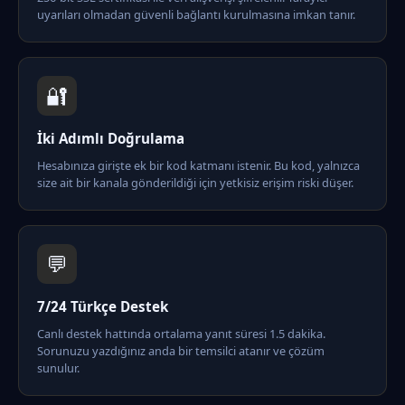
uyarıları olmadan güvenli bağlantı kurulmasına imkan tanır.
🔐
İki Adımlı Doğrulama
Hesabınıza girişte ek bir kod katmanı istenir. Bu kod, yalnızca
size ait bir kanala gönderildiği için yetkisiz erişim riski düşer.
💬
7/24 Türkçe Destek
Canlı destek hattında ortalama yanıt süresi 1.5 dakika.
Sorunuzu yazdığınız anda bir temsilci atanır ve çözüm
sunulur.