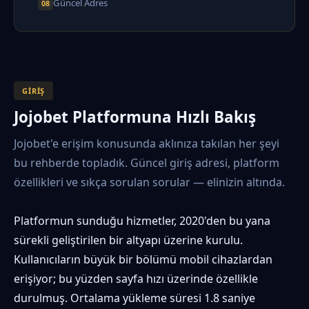
Güncel Adres
08
GIRIŞ
Jojobet Platformuna Hızlı Bakış
Jojobet'e erişim konusunda aklınıza takılan her şeyi
bu rehberde topladık. Güncel giriş adresi, platform
özellikleri ve sıkça sorulan sorular — elinizin altında.
Platformun sunduğu hizmetler, 2020'den bu yana
sürekli geliştirilen bir altyapı üzerine kurulu.
Kullanıcıların büyük bir bölümü mobil cihazlardan
erişiyor; bu yüzden sayfa hızı üzerinde özellikle
durulmuş. Ortalama yükleme süresi 1.8 saniye