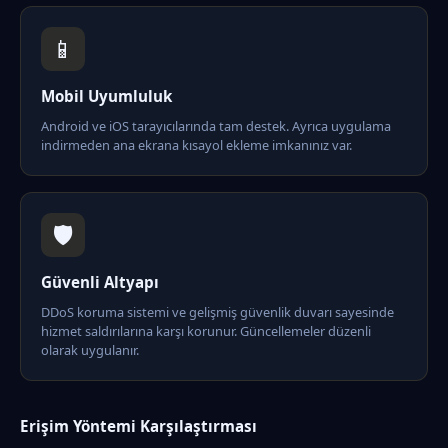
📱
Mobil Uyumluluk
Android ve iOS tarayıcılarında tam destek. Ayrıca uygulama
indirmeden ana ekrana kısayol ekleme imkanınız var.
🛡️
Güvenli Altyapı
DDoS koruma sistemi ve gelişmiş güvenlik duvarı sayesinde
hizmet saldırılarına karşı korunur. Güncellemeler düzenli
olarak uygulanır.
Erişim Yöntemi Karşılaştırması