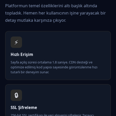
Platformun temel özelliklerini altı başlık altında
topladık. Hemen her kullanıcının işine yarayacak bir
detay mutlaka karşınıza çıkıyor.
⚡
Hızlı Erişim
Sayfa açılış süresi ortalama 1.8 saniye. CDN desteği ve
optimize edilmiş kod yapısı sayesinde görüntülenme hızı
tutarlı bir deneyim sunar.
🔒
SSL Şifreleme
256-bit SSL sertifikası ile veri alışverişi şifrelenir. Tarayıcı