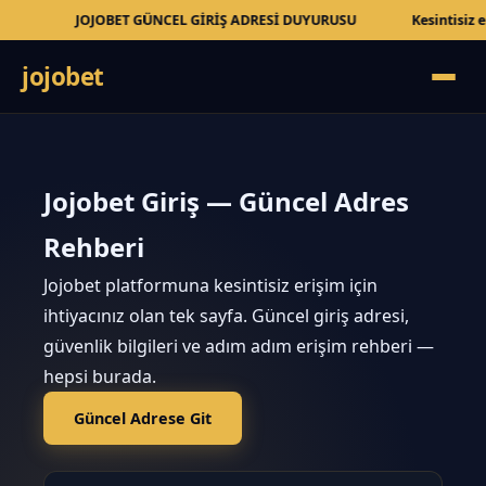
JOJOBET GÜNCEL GİRİŞ ADRESİ DUYURUSU
Kesintisiz erişim iç
jojobet
Jojobet
Giriş
— Güncel Adres
Rehberi
Jojobet platformuna kesintisiz erişim için
ihtiyacınız olan tek sayfa. Güncel giriş adresi,
güvenlik bilgileri ve adım adım erişim rehberi —
hepsi burada.
Güncel Adrese Git