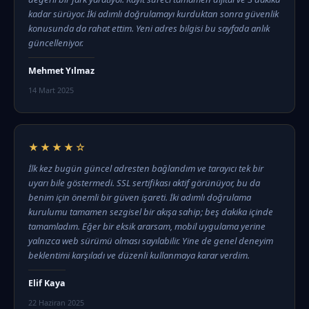
kadar sürüyor. İki adımlı doğrulamayı kurduktan sonra güvenlik
konusunda da rahat ettim. Yeni adres bilgisi bu sayfada anlık
güncelleniyor.
Mehmet Yılmaz
14 Mart 2025
★★★★☆
İlk kez bugün güncel adresten bağlandım ve tarayıcı tek bir
uyarı bile göstermedi. SSL sertifikası aktif görünüyor, bu da
benim için önemli bir güven işareti. İki adımlı doğrulama
kurulumu tamamen sezgisel bir akışa sahip; beş dakika içinde
tamamladım. Eğer bir eksik ararsam, mobil uygulama yerine
yalnızca web sürümü olması sayılabilir. Yine de genel deneyim
beklentimi karşıladı ve düzenli kullanmaya karar verdim.
Elif Kaya
22 Haziran 2025