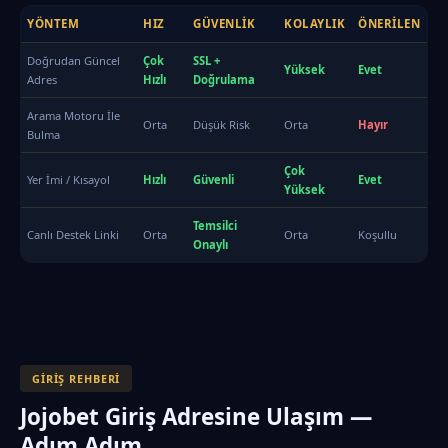
YÖNTEM
HIZ
GÜVENLIK
KOLAYLIK
ÖNERILEN
Doğrudan Güncel
Çok
SSL +
Yüksek
Evet
Adres
Hızlı
Doğrulama
Arama Motoru İle
Orta
Düşük Risk
Orta
Hayır
Bulma
Çok
Yer İmi / Kısayol
Hızlı
Güvenli
Evet
Yüksek
Temsilci
Canlı Destek Linki
Orta
Orta
Koşullu
Onaylı
GIRIŞ REHBERI
Jojobet Giriş Adresine Ulaşım —
Adım Adım