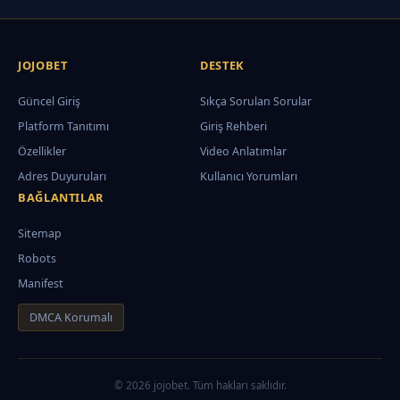
JOJOBET
DESTEK
Güncel Giriş
Sıkça Sorulan Sorular
Platform Tanıtımı
Giriş Rehberi
Özellikler
Video Anlatımlar
Adres Duyuruları
Kullanıcı Yorumları
BAĞLANTILAR
Sitemap
Robots
Manifest
DMCA Korumalı
©
2026
jojobet. Tüm hakları saklıdır.