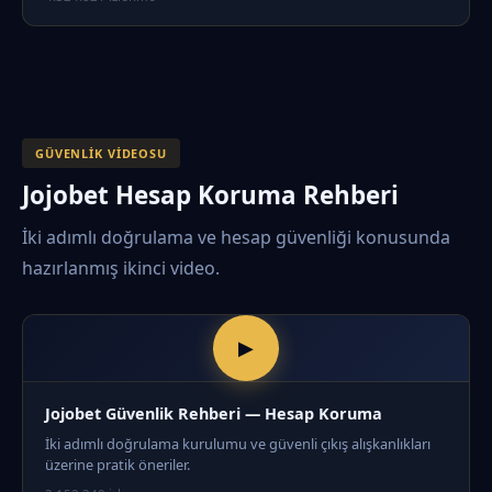
GÜVENLIK VIDEOSU
Jojobet Hesap Koruma Rehberi
İki adımlı doğrulama ve hesap güvenliği konusunda
hazırlanmış ikinci video.
▶
Jojobet Güvenlik Rehberi — Hesap Koruma
İki adımlı doğrulama kurulumu ve güvenli çıkış alışkanlıkları
üzerine pratik öneriler.