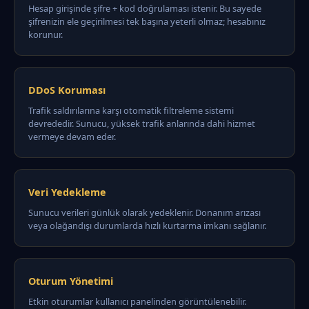
Hesap girişinde şifre + kod doğrulaması istenir. Bu sayede
şifrenizin ele geçirilmesi tek başına yeterli olmaz; hesabınız
korunur.
DDoS Koruması
Trafik saldırılarına karşı otomatik filtreleme sistemi
devrededir. Sunucu, yüksek trafik anlarında dahi hizmet
vermeye devam eder.
Veri Yedekleme
Sunucu verileri günlük olarak yedeklenir. Donanım arızası
veya olağandışı durumlarda hızlı kurtarma imkanı sağlanır.
Oturum Yönetimi
Etkin oturumlar kullanıcı panelinden görüntülenebilir.