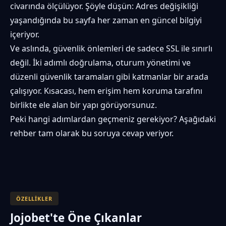
civarında ölçülüyor. Şöyle düşün: Adres değişikliği
yaşandığında bu sayfa her zaman en güncel bilgiyi
içeriyor.
Ve aslında, güvenlik önlemleri de sadece SSL ile sınırlı
değil. İki adımlı doğrulama, oturum yönetimi ve
düzenli güvenlik taramaları gibi katmanlar bir arada
çalışıyor. Kısacası, hem erişim hem koruma tarafını
birlikte ele alan bir yapı görüyorsunuz.
Peki hangi adımlardan geçmeniz gerekiyor? Aşağıdaki
rehber tam olarak bu soruya cevap veriyor.
ÖZELLIKLER
Jojobet'te Öne Çıkanlar