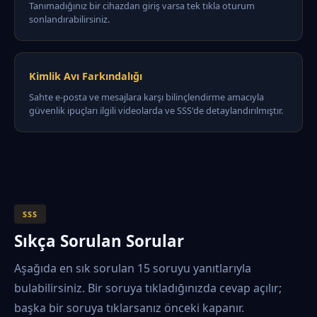
Tanımadığınız bir cihazdan giriş varsa tek tıkla oturum
sonlandırabilirsiniz.
Kimlik Avı Farkındalığı
Sahte e-posta ve mesajlara karşı bilinçlendirme amacıyla
güvenlik ipuçları ilgili videolarda ve SSS'de detaylandırılmıştır.
SSS
Sıkça Sorulan Sorular
Aşağıda en sık sorulan 15 soruyu yanıtlarıyla
bulabilirsiniz. Bir soruya tıkladığınızda cevap açılır;
başka bir soruya tıklarsanız önceki kapanır.