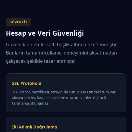
GÜVENLIK
Hesap ve Veri Güvenliği
Güvenlik önlemleri altı başlık altında özetlenmiştir.
Bunların tamamı kullanıcı deneyimini aksatmadan
çalışacak şekilde tasarlanmıştır.
SSL Protokolü
256-bit SSL sertifikası, tarayıcı ile sunucu arasındaki tüm veri
akışını şifreler. Kişisel bilgiler ve oturum verileri üçüncü
taraflarca okunamaz.
İki Adımlı Doğrulama