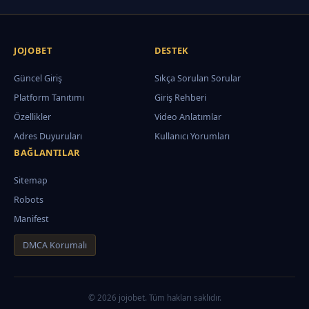
JOJOBET
DESTEK
Güncel Giriş
Sıkça Sorulan Sorular
Platform Tanıtımı
Giriş Rehberi
Özellikler
Video Anlatımlar
Adres Duyuruları
Kullanıcı Yorumları
BAĞLANTILAR
Sitemap
Robots
Manifest
DMCA Korumalı
©
2026
jojobet. Tüm hakları saklıdır.