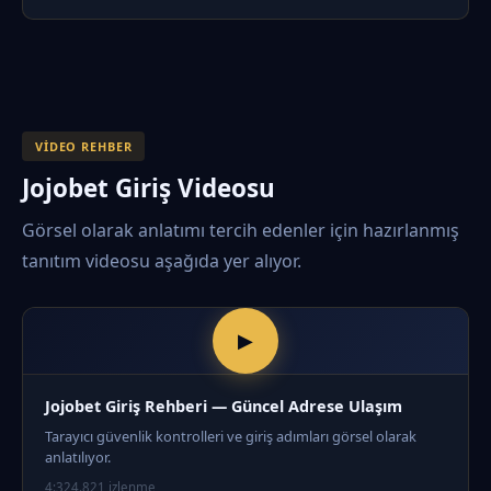
yaşarsanız mobil veriye geçerek giriş deneyebilirsiniz.
bağlantı otomatik olarak yeni adrese yönlendirme yapmaz; o
Platform rehberi, bu sayfanın alt bölümlerinde adım adım
Kurumsal ağlar veya okul ağları bazen belirli bağlantı
yüzden her zaman güncel bilgiyi buradan almanız önerilir.
sunulur. Özellikler, giriş rehberi, güvenlik önerileri ve sıkça
noktalarını kısıtlayabilir; bu durumda farklı bir ağ kullanmanız
sorulan sorular başlıkları altında tüm bilgiler düzenlenmiştir.
gerekebilir. Platform, DNS ayarları ve proxy
Ayrıca ana sayfadaki canlı destek butonuyla doğrudan
yapılandırmalarına da uyum sağlayacak biçimde
temsilciye bağlanarak rehber hakkında soru sorabilirsiniz.
tasarlanmıştır. Her koşulda en güncel adresle erişim
Video eğitimleri de görsel olarak rehberlik eder. İhtiyacınız
VIDEO REHBER
mümkündür.
olan bilgiye hızlıca ulaşmak için içindekiler bölümünden ilgili
Jojobet Giriş Videosu
başlığa tıklamanız yeterlidir.
Görsel olarak anlatımı tercih edenler için hazırlanmış
tanıtım videosu aşağıda yer alıyor.
▶
Jojobet Giriş Rehberi — Güncel Adrese Ulaşım
Tarayıcı güvenlik kontrolleri ve giriş adımları görsel olarak
anlatılıyor.
4:32
4.821 izlenme