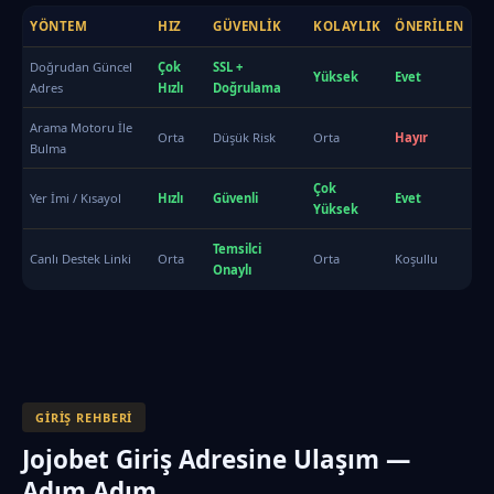
YÖNTEM
HIZ
GÜVENLIK
KOLAYLIK
ÖNERILEN
Doğrudan Güncel
Çok
SSL +
Yüksek
Evet
Adres
Hızlı
Doğrulama
Arama Motoru İle
Orta
Düşük Risk
Orta
Hayır
Bulma
Çok
Yer İmi / Kısayol
Hızlı
Güvenli
Evet
Yüksek
Temsilci
Canlı Destek Linki
Orta
Orta
Koşullu
Onaylı
GIRIŞ REHBERI
Jojobet Giriş Adresine Ulaşım —
Adım Adım