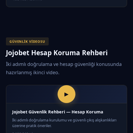
GÜVENLIK VIDEOSU
Jojobet Hesap Koruma Rehberi
İki adımlı doğrulama ve hesap güvenliği konusunda
hazırlanmış ikinci video.
▶
Jojobet Güvenlik Rehberi — Hesap Koruma
İki adımlı doğrulama kurulumu ve güvenli çıkış alışkanlıkları
üzerine pratik öneriler.