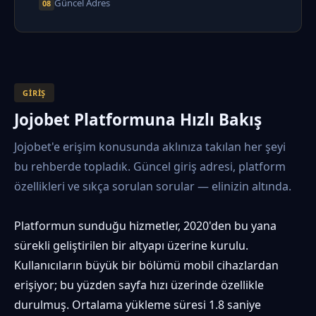
Güncel Adres
08
GIRIŞ
Jojobet Platformuna Hızlı Bakış
Jojobet'e erişim konusunda aklınıza takılan her şeyi
bu rehberde topladık. Güncel giriş adresi, platform
özellikleri ve sıkça sorulan sorular — elinizin altında.
Platformun sunduğu hizmetler, 2020'den bu yana
sürekli geliştirilen bir altyapı üzerine kurulu.
Kullanıcıların büyük bir bölümü mobil cihazlardan
erişiyor; bu yüzden sayfa hızı üzerinde özellikle
durulmuş. Ortalama yükleme süresi 1.8 saniye