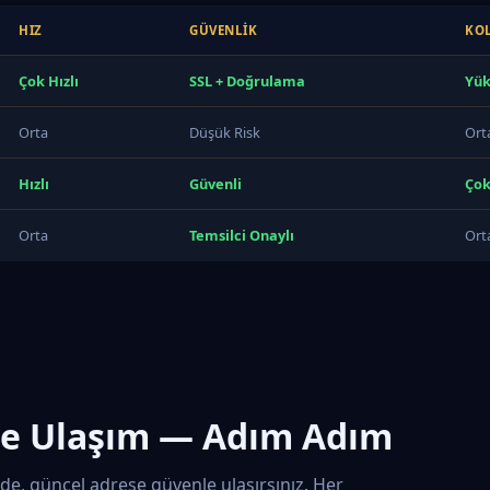
HIZ
GÜVENLIK
KO
Çok Hızlı
SSL + Doğrulama
Yük
Orta
Düşük Risk
Ort
Hızlı
Güvenli
Çok
Orta
Temsilci Onaylı
Ort
ine Ulaşım — Adım Adım
izde, güncel adrese güvenle ulaşırsınız. Her