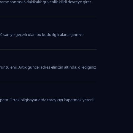
eme sonrası 5 dakikalık güvenlik kilidi devreye girer.
0 saniye geçerli olan bu kodu ilgili alana girin ve
ülenir. Artık güncel adres elinizin altında; dilediğiniz
atır. Ortak bilgisayarlarda tarayıcıyı kapatmak yeterli