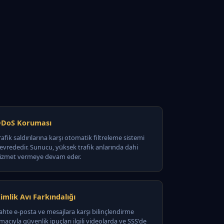
DoS Koruması
rafik saldırılarına karşı otomatik filtreleme sistemi
evrededir. Sunucu, yüksek trafik anlarında dahi
izmet vermeye devam eder.
imlik Avı Farkındalığı
ahte e-posta ve mesajlara karşı bilinçlendirme
macıyla güvenlik ipuçları ilgili videolarda ve SSS'de