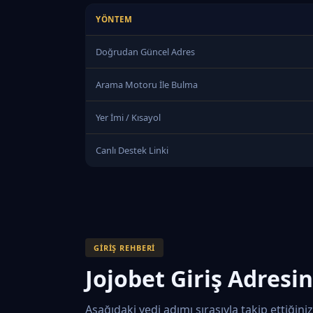
YÖNTEM
Doğrudan Güncel Adres
Arama Motoru İle Bulma
Yer İmi / Kısayol
Canlı Destek Linki
GIRIŞ REHBERI
Jojobet Giriş Adres
Aşağıdaki yedi adımı sırasıyla takip ettiğin