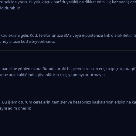
u şekilde yazın. Büyük-küçük harf duyarlılığına dikkat edin. Üç kez yanlış den
doldurabilir.
kod ekranı gelir. Kod, telefonunuza SMS veya e-postanıza link olarak iletilir. 3
nuyla taze kod isteyebilirsiniz.
ine yönlenirsiniz. Burada profil bilgileriniz ve son erişim geçmişiniz görünt
unuz açık kaldığında güvenlik için çıkış yapmayı unutmayın.
 Bu işlem oturum çerezlerini temizler ve hesabınızı başkalarının erişimine kap
aynı adım önerilir.