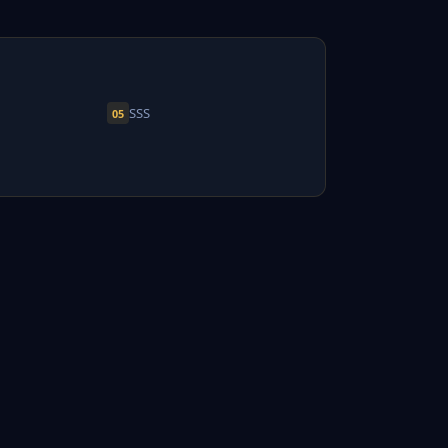
SSS
05