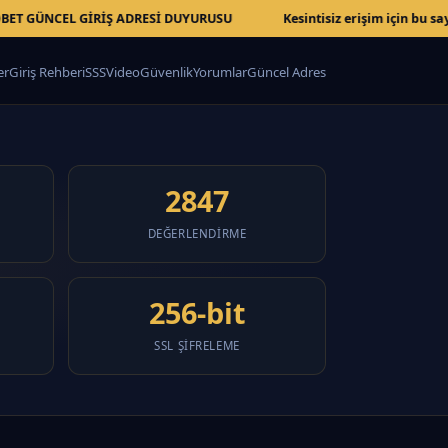
RİŞ ADRESİ DUYURUSU
Kesintisiz erişim için bu sayfayı işaretleyi
er
Giriş Rehberi
SSS
Video
Güvenlik
Yorumlar
Güncel Adres
2847
DEĞERLENDIRME
256-bit
SSL ŞIFRELEME