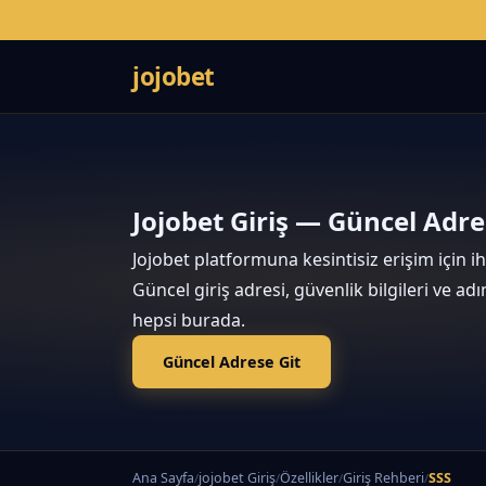
jojobet
Jojobet
Giriş
— Güncel Adre
Jojobet platformuna kesintisiz erişim için ih
Güncel giriş adresi, güvenlik bilgileri ve a
hepsi burada.
Güncel Adrese Git
Ana Sayfa
jojobet Giriş
Özellikler
Giriş Rehberi
SSS