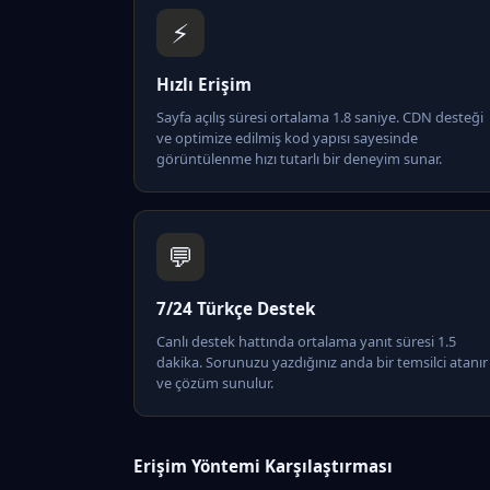
⚡
Hızlı Erişim
Sayfa açılış süresi ortalama 1.8 saniye. CDN desteği
ve optimize edilmiş kod yapısı sayesinde
görüntülenme hızı tutarlı bir deneyim sunar.
💬
7/24 Türkçe Destek
Canlı destek hattında ortalama yanıt süresi 1.5
dakika. Sorunuzu yazdığınız anda bir temsilci atanır
ve çözüm sunulur.
Erişim Yöntemi Karşılaştırması