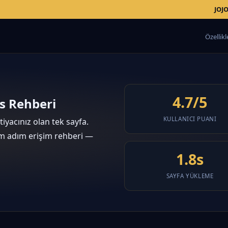
JOJOBET GÜNCEL Gİ
Özellikl
4.7/5
s Rehberi
KULLANICI PUANI
tiyacınız olan tek sayfa.
dım adım erişim rehberi —
1.8s
SAYFA YÜKLEME