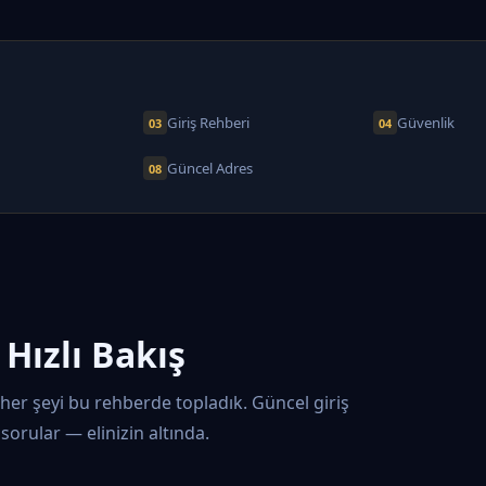
Giriş Rehberi
Güvenlik
03
04
Güncel Adres
08
Hızlı Bakış
 her şeyi bu rehberde topladık. Güncel giriş
 sorular — elinizin altında.