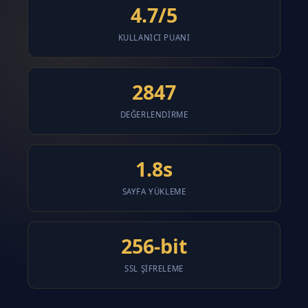
4.7/5
KULLANICI PUANI
2847
DEĞERLENDIRME
1.8s
SAYFA YÜKLEME
256-bit
SSL ŞIFRELEME