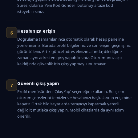
Süresi dolarsa 'Yeni Kod Gönder' butonuyla taze kod
isteyebilirsiniz.
Hesabınıza erişin
6
Doğrulama tamamlanınca otomatik olarak hesap paneline
yönlenirsiniz. Burada profil bilgileriniz ve son erişim geçmişiniz
görüntülenir. Artık güncel adres elinizin altında; dilediğiniz
zaman aynı adresten giriş yapabilirsiniz. Oturumunuz açık
kaldığında güvenlik için çıkış yapmayı unutmayın.
Güvenli çıkış yapın
7
Profil menüsünden 'Çıkış Yap' seçeneğini kullanın. Bu işlem
oturum çerezlerini temizler ve hesabınızı başkalarının erişimine
kapatır. Ortak bilgisayarlarda tarayıcıyı kapatmak yeterli
değildir; mutlaka çıkış yapın. Mobil cihazlarda da aynı adım
önerilir.