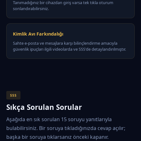
Tanımadığınız bir cihazdan giriş varsa tek tıkla oturum
sonlandırabilirsiniz.
Kimlik Avı Farkındalığı
Sahte e-posta ve mesajlara karşı bilinçlendirme amacıyla
güvenlik ipuçları ilgili videolarda ve SSS'de detaylandırılmıştır.
SSS
Sıkça Sorulan Sorular
Aşağıda en sık sorulan 15 soruyu yanıtlarıyla
bulabilirsiniz. Bir soruya tıkladığınızda cevap açılır;
başka bir soruya tıklarsanız önceki kapanır.