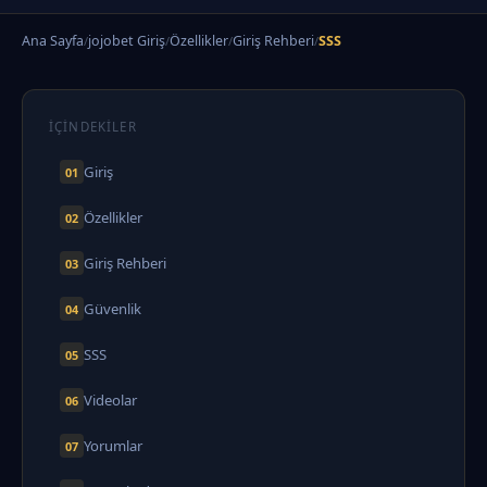
Ana Sayfa
jojobet Giriş
Özellikler
Giriş Rehberi
SSS
İÇINDEKILER
Giriş
01
Özellikler
02
Giriş Rehberi
03
Güvenlik
04
SSS
05
Videolar
06
Yorumlar
07