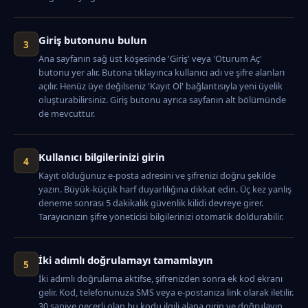
Giriş butonunu bulun
3
Ana sayfanın sağ üst köşesinde 'Giriş' veya 'Oturum Aç'
butonu yer alır. Butona tıklayınca kullanıcı adı ve şifre alanları
açılır. Henüz üye değilseniz 'Kayıt Ol' bağlantısıyla yeni üyelik
oluşturabilirsiniz. Giriş butonu ayrıca sayfanın alt bölümünde
de mevcuttur.
Kullanıcı bilgilerinizi girin
4
Kayıt olduğunuz e-posta adresini ve şifrenizi doğru şekilde
yazın. Büyük-küçük harf duyarlılığına dikkat edin. Üç kez yanlış
deneme sonrası 5 dakikalık güvenlik kilidi devreye girer.
Tarayıcınızın şifre yöneticisi bilgilerinizi otomatik doldurabilir.
İki adımlı doğrulamayı tamamlayın
5
İki adımlı doğrulama aktifse, şifrenizden sonra ek kod ekranı
gelir. Kod, telefonunuza SMS veya e-postanıza link olarak iletilir.
30 saniye geçerli olan bu kodu ilgili alana girin ve doğrulayın.