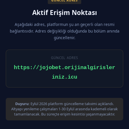
GÜNCEL ADRES
Aktif Erişim Noktası
Aşağıdaki adres, platformun şu an geçerli olan resmi
bağlantısıdır. Adres değişikliği olduğunda bu bölüm anında
güncellenir.
GÜNCEL ADRES
https://jojobet.orijinalgirisler
iniz.icu
Duyuru:
Eylül 2026 platform güncelleme takvimi açıklandı.
Altyapı yenileme çalışmaları 1-30 Eylül arasında kademeli olarak
tamamlanacak. Bu süreçte erişim kesintisi yaşanmayacaktır.