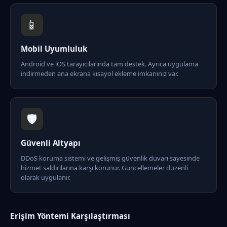
📱
Mobil Uyumluluk
Android ve iOS tarayıcılarında tam destek. Ayrıca uygulama
indirmeden ana ekrana kısayol ekleme imkanınız var.
🛡️
Güvenli Altyapı
DDoS koruma sistemi ve gelişmiş güvenlik duvarı sayesinde
hizmet saldırılarına karşı korunur. Güncellemeler düzenli
olarak uygulanır.
Erişim Yöntemi Karşılaştırması