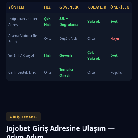
YÖNTEM
HIZ
GÜVENLIK
KOLAYLIK
ÖNERILEN
Doğrudan Güncel
Çok
SSL +
Yüksek
Evet
Adres
Hızlı
Doğrulama
Arama Motoru İle
Orta
Düşük Risk
Orta
Hayır
Bulma
Çok
Yer İmi / Kısayol
Hızlı
Güvenli
Evet
Yüksek
Temsilci
Canlı Destek Linki
Orta
Orta
Koşullu
Onaylı
GIRIŞ REHBERI
Jojobet Giriş Adresine Ulaşım —
Adım Adım