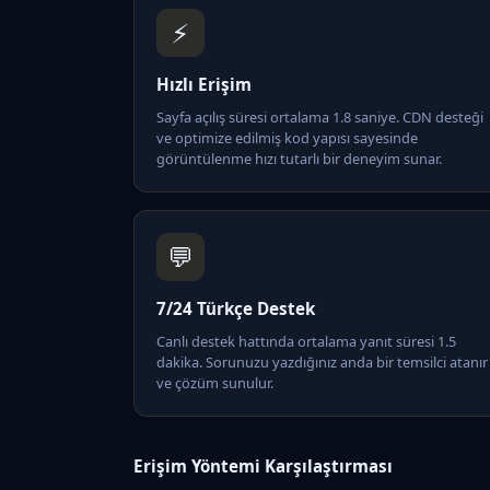
⚡
Hızlı Erişim
Sayfa açılış süresi ortalama 1.8 saniye. CDN desteği
ve optimize edilmiş kod yapısı sayesinde
görüntülenme hızı tutarlı bir deneyim sunar.
💬
7/24 Türkçe Destek
Canlı destek hattında ortalama yanıt süresi 1.5
dakika. Sorunuzu yazdığınız anda bir temsilci atanır
ve çözüm sunulur.
Erişim Yöntemi Karşılaştırması