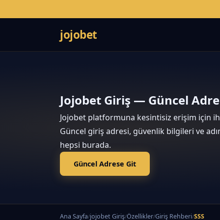
jojobet
Jojobet
Giriş
— Güncel Adre
Jojobet platformuna kesintisiz erişim için ih
Güncel giriş adresi, güvenlik bilgileri ve a
hepsi burada.
Güncel Adrese Git
Ana Sayfa
jojobet Giriş
Özellikler
Giriş Rehberi
SSS