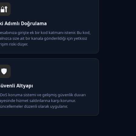
🔐
ki Adımlı Doğrulama
esabınıza girişte ek bir kod katmanı istenir. Bu kod,
alnızca size ait bir kanala gönderildiği için yetkisiz
rişim riski düşer.
🛡️
üvenli Altyapı
DoS koruma sistemi ve gelişmiş güvenlik duvarı
ayesinde hizmet saldırılarına karşı korunur.
üncellemeler düzenli olarak uygulanır.