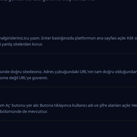
algirisleriniz.icu yazın. Enter bastığınızda platformun ana sayfası açılır. Kili
yanlış sitelerden korur.
üğünde doğru sitedesiniz. Adres çubuğundaki URL'nin tam doğru olduğundan 
ünüme değil URL'ye güvenin.
Aç' butonu yer alır. Butona tıklayınca kullanıcı adı ve şifre alanları açılır. H
alt bölümünde de mevcuttur.