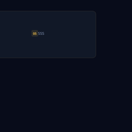
SSS
05