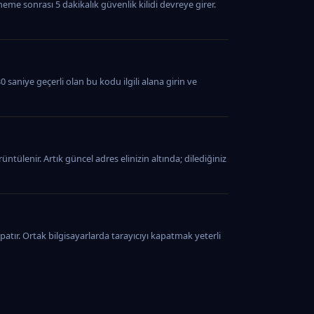
eme sonrası 5 dakikalık güvenlik kilidi devreye girer.
0 saniye geçerli olan bu kodu ilgili alana girin ve
ülenir. Artık güncel adres elinizin altında; dilediğiniz
atır. Ortak bilgisayarlarda tarayıcıyı kapatmak yeterli