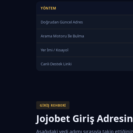
YÖNTEM
Doğrudan Güncel Adres
Arama Motoru İle Bulma
Yer İmi / Kısayol
Canlı Destek Linki
GIRIŞ REHBERI
Jojobet Giriş Adres
Aşağıdaki yedi adımı sırasıyla takip ettiğin