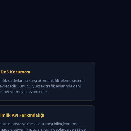
DoS Koruması
rafik saldırılarına karşı otomatik filtreleme sistemi
evrededir. Sunucu, yüksek trafik anlarında dahi
izmet vermeye devam eder.
imlik Avı Farkındalığı
ahte e-posta ve mesajlara karşı bilinçlendirme
macıyla güvenlik ipuçları ilgili videolarda ve SSS'de