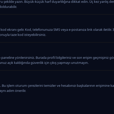
u şekilde yazın. Büyük-küçük harf duyarlılığına dikkat edin. Üç kez yanlış den
doldurabilir.
kod ekranı gelir. Kod, telefonunuza SMS veya e-postanıza link olarak iletilir. 3
nuyla taze kod isteyebilirsiniz.
ine yönlenirsiniz. Burada profil bilgileriniz ve son erişim geçmişiniz görünt
unuz açık kaldığında güvenlik için çıkış yapmayı unutmayın.
 Bu işlem oturum çerezlerini temizler ve hesabınızı başkalarının erişimine kap
aynı adım önerilir.