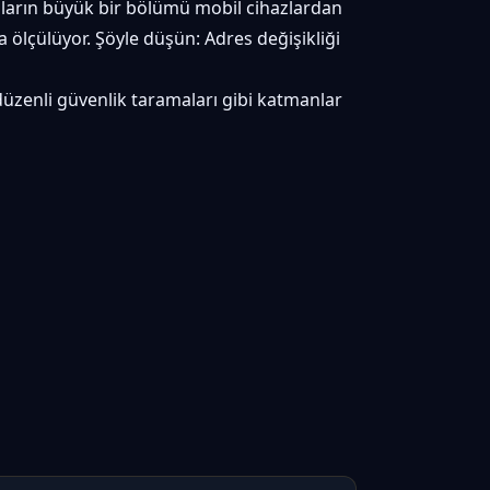
cıların büyük bir bölümü mobil cihazlardan
 ölçülüyor. Şöyle düşün: Adres değişikliği
 düzenli güvenlik taramaları gibi katmanlar