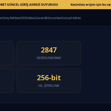
İRİŞ ADRESİ DUYURUSU
Kesintisiz erişim için bu sayfayı işaretleyi
er
Giriş Rehberi
SSS
Video
Güvenlik
Yorumlar
Güncel Adres
2847
DEĞERLENDIRME
256-bit
SSL ŞIFRELEME