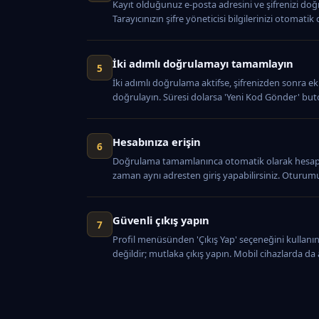
Kayıt olduğunuz e-posta adresini ve şifrenizi doğr
Tarayıcınızın şifre yöneticisi bilgilerinizi otomatik 
İki adımlı doğrulamayı tamamlayın
5
İki adımlı doğrulama aktifse, şifrenizden sonra ek 
doğrulayın. Süresi dolarsa 'Yeni Kod Gönder' buto
Hesabınıza erişin
6
Doğrulama tamamlanınca otomatik olarak hesap panel
zaman aynı adresten giriş yapabilirsiniz. Oturum
Güvenli çıkış yapın
7
Profil menüsünden 'Çıkış Yap' seçeneğini kullanın.
değildir; mutlaka çıkış yapın. Mobil cihazlarda da 