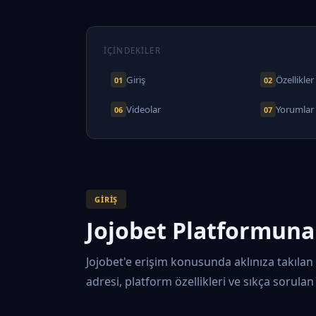
İÇINDEKILER
Giriş
Özellikler
01
02
Videolar
Yorumlar
06
07
GIRIŞ
Jojobet Platformuna 
Jojobet'e erişim konusunda aklınıza takılan
adresi, platform özellikleri ve sıkça sorulan