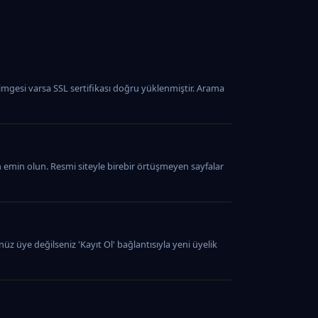
t simgesi varsa SSL sertifikası doğru yüklenmiştir. Arama
emin olun. Resmi siteyle birebir örtüşmeyen sayfalar
enüz üye değilseniz 'Kayıt Ol' bağlantısıyla yeni üyelik