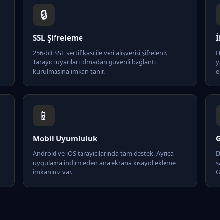
🔒
SSL Şifreleme
İ
256-bit SSL sertifikası ile veri alışverişi şifrelenir.
H
Tarayıcı uyarıları olmadan güvenli bağlantı
y
kurulmasına imkan tanır.
e
📱
Mobil Uyumluluk
G
Android ve iOS tarayıcılarında tam destek. Ayrıca
D
uygulama indirmeden ana ekrana kısayol ekleme
s
imkanınız var.
G