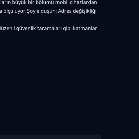
cıların büyük bir bölümü mobil cihazlardan
 ölçülüyor. Şöyle düşün: Adres değişikliği
 düzenli güvenlik taramaları gibi katmanlar