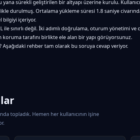
ana sürekli geliştirilen bir altyapı üzerine kurulu. Kullanı
llikle durulmuş. Ortalama yükleme süresi 1.8 saniye civarında
ilgiyi içeriyor.
 ile sınırlı değil. İki adımlı doğrulama, oturum yönetimi ve
m koruma tarafını birlikte ele alan bir yapı görüyorsunuz.
 Aşağıdaki rehber tam olarak bu soruya cevap veriyor.
lar
tında topladık. Hemen her kullanıcının işine
r.