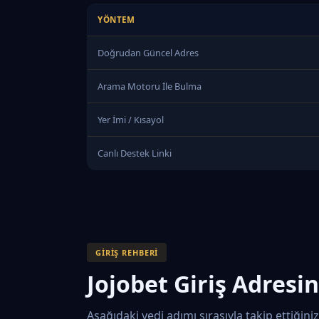
YÖNTEM
Doğrudan Güncel Adres
Arama Motoru İle Bulma
Yer İmi / Kısayol
Canlı Destek Linki
GIRIŞ REHBERI
Jojobet Giriş Adres
Aşağıdaki yedi adımı sırasıyla takip ettiğin