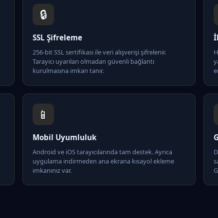
🔒
SSL Şifreleme
İ
256-bit SSL sertifikası ile veri alışverişi şifrelenir.
H
Tarayıcı uyarıları olmadan güvenli bağlantı
y
kurulmasına imkan tanır.
e
📱
Mobil Uyumluluk
G
Android ve iOS tarayıcılarında tam destek. Ayrıca
D
uygulama indirmeden ana ekrana kısayol ekleme
s
imkanınız var.
G