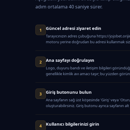
adım ortalama 40 saniye sürer.
Güncel adresi ziyaret edin
1
Tarayıcınızın adres çubuğuna https://jojobet.orijin
motoru yerine doğrudan bu adresi kullanmak sizi 
Ana sayfayı doğrulayın
2
Logo, duyuru bandı ve iletişim bilgileri göründ
genellikle kimlik avı amacı taşır; bu yüzden gör
Giriş butonunu bulun
3
Ana sayfanın sağ üst köşesinde 'Giriş' veya 'Oturum 
oluşturabilirsiniz. Giriş butonu ayrıca sayfanın 
Kullanıcı bilgilerinizi girin
4