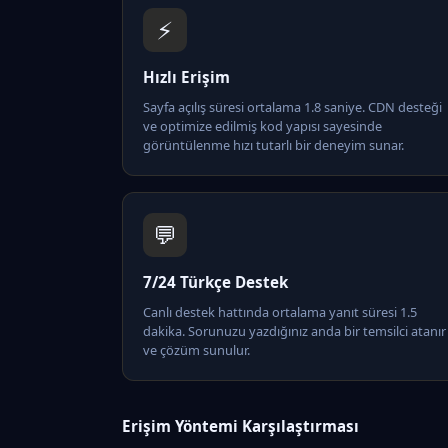
⚡
Hızlı Erişim
Sayfa açılış süresi ortalama 1.8 saniye. CDN desteği
ve optimize edilmiş kod yapısı sayesinde
görüntülenme hızı tutarlı bir deneyim sunar.
💬
7/24 Türkçe Destek
Canlı destek hattında ortalama yanıt süresi 1.5
dakika. Sorunuzu yazdığınız anda bir temsilci atanır
ve çözüm sunulur.
Erişim Yöntemi Karşılaştırması