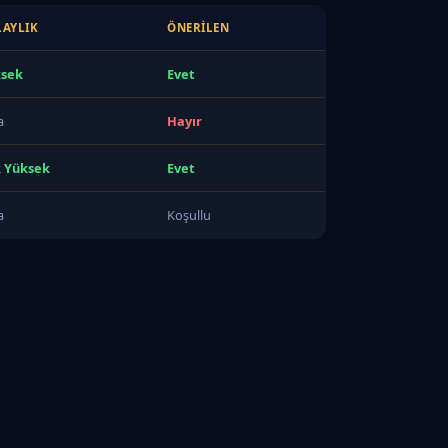
LAYLIK
ÖNERILEN
sek
Evet
a
Hayır
 Yüksek
Evet
a
Koşullu