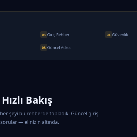
Giriş Rehberi
Güvenlik
03
04
Güncel Adres
08
Hızlı Bakış
 her şeyi bu rehberde topladık. Güncel giriş
 sorular — elinizin altında.