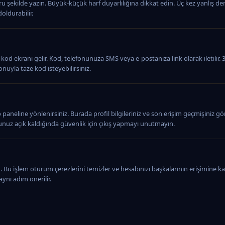
u şekilde yazın. Büyük-küçük harf duyarlılığına dikkat edin. Üç kez yanlış den
doldurabilir.
kod ekranı gelir. Kod, telefonunuza SMS veya e-postanıza link olarak iletilir. 3
nuyla taze kod isteyebilirsiniz.
ine yönlenirsiniz. Burada profil bilgileriniz ve son erişim geçmişiniz görünt
unuz açık kaldığında güvenlik için çıkış yapmayı unutmayın.
 Bu işlem oturum çerezlerini temizler ve hesabınızı başkalarının erişimine kap
aynı adım önerilir.