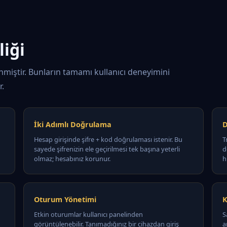
liği
enmiştir. Bunların tamamı kullanıcı deneyimini
r.
İki Adımlı Doğrulama
D
Hesap girişinde şifre + kod doğrulaması istenir. Bu
T
sayede şifrenizin ele geçirilmesi tek başına yeterli
d
olmaz; hesabınız korunur.
h
Oturum Yönetimi
K
Etkin oturumlar kullanıcı panelinden
S
görüntülenebilir. Tanımadığınız bir cihazdan giriş
a