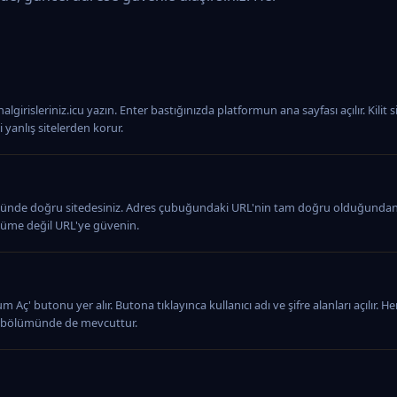
algirisleriniz.icu yazın. Enter bastığınızda platformun ana sayfası açılır. Kili
yanlış sitelerden korur.
üğünde doğru sitedesiniz. Adres çubuğundaki URL'nin tam doğru olduğundan 
ünüme değil URL'ye güvenin.
Aç' butonu yer alır. Butona tıklayınca kullanıcı adı ve şifre alanları açılır. H
alt bölümünde de mevcuttur.