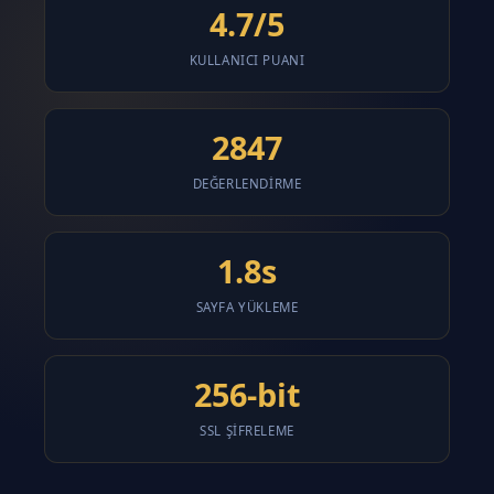
4.7/5
KULLANICI PUANI
2847
DEĞERLENDIRME
1.8s
SAYFA YÜKLEME
256-bit
SSL ŞIFRELEME