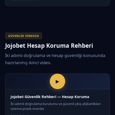
GÜVENLIK VIDEOSU
Jojobet Hesap Koruma Rehberi
İki adımlı doğrulama ve hesap güvenliği konusunda
hazırlanmış ikinci video.
▶
Jojobet Güvenlik Rehberi — Hesap Koruma
İki adımlı doğrulama kurulumu ve güvenli çıkış alışkanlıkları
üzerine pratik öneriler.