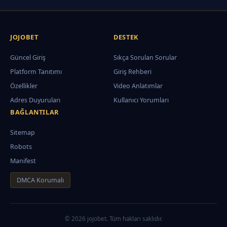
JOJOBET
DESTEK
Güncel Giriş
Sıkça Sorulan Sorular
Platform Tanıtımı
Giriş Rehberi
Özellikler
Video Anlatımlar
Adres Duyuruları
Kullanıcı Yorumları
BAĞLANTILAR
Sitemap
Robots
Manifest
DMCA Korumalı
©
2026
jojobet. Tüm hakları saklıdır.