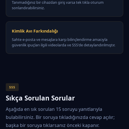
Tanımadığınız bir cihazdan giriş varsa tek tıkla oturum
sonlandırabilirsiniz.
Kimlik Avı Farkındalığı
Sahte e-posta ve mesajlara karşı bilinçlendirme amacıyla
güvenlik ipuçları ilgili videolarda ve SSS'de detaylandırılmıştır.
SSS
Sıkça Sorulan Sorular
Aşağıda en sık sorulan 15 soruyu yanıtlarıyla
bulabilirsiniz. Bir soruya tıkladığınızda cevap açılır;
başka bir soruya tıklarsanız önceki kapanır.