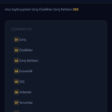
Ana Sayfa
jojobet Giriş
Özellikler
Giriş Rehberi
SSS
İÇINDEKILER
Giriş
01
Özellikler
02
Giriş Rehberi
03
Güvenlik
04
SSS
05
Videolar
06
Yorumlar
07