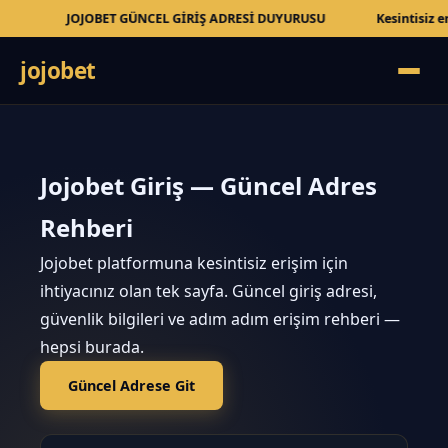
JOJOBET GÜNCEL GİRİŞ ADRESİ DUYURUSU
Kesintisiz erişim iç
jojobet
Jojobet
Giriş
— Güncel Adres
Rehberi
Jojobet platformuna kesintisiz erişim için
ihtiyacınız olan tek sayfa. Güncel giriş adresi,
güvenlik bilgileri ve adım adım erişim rehberi —
hepsi burada.
Güncel Adrese Git