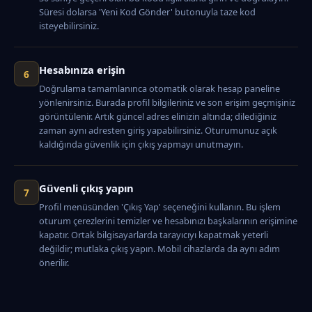
Süresi dolarsa 'Yeni Kod Gönder' butonuyla taze kod
isteyebilirsiniz.
Hesabınıza erişin
6
Doğrulama tamamlanınca otomatik olarak hesap paneline
yönlenirsiniz. Burada profil bilgileriniz ve son erişim geçmişiniz
görüntülenir. Artık güncel adres elinizin altında; dilediğiniz
zaman aynı adresten giriş yapabilirsiniz. Oturumunuz açık
kaldığında güvenlik için çıkış yapmayı unutmayın.
Güvenli çıkış yapın
7
Profil menüsünden 'Çıkış Yap' seçeneğini kullanın. Bu işlem
oturum çerezlerini temizler ve hesabınızı başkalarının erişimine
kapatır. Ortak bilgisayarlarda tarayıcıyı kapatmak yeterli
değildir; mutlaka çıkış yapın. Mobil cihazlarda da aynı adım
önerilir.