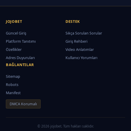
JOJOBET
DESTEK
Güncel Giriş
Sıkça Sorulan Sorular
Platform Tanıtımı
Giriş Rehberi
Özellikler
Video Anlatımlar
Adres Duyuruları
Kullanıcı Yorumları
BAĞLANTILAR
Sitemap
Robots
Manifest
DMCA Korumalı
©
2026
jojobet. Tüm hakları saklıdır.