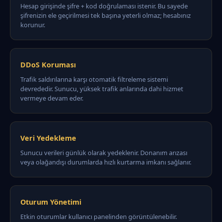
Hesap girişinde şifre + kod doğrulaması istenir. Bu sayede
şifrenizin ele geçirilmesi tek başına yeterli olmaz; hesabınız
korunur.
DDoS Koruması
Trafik saldırılarına karşı otomatik filtreleme sistemi
devrededir. Sunucu, yüksek trafik anlarında dahi hizmet
vermeye devam eder.
Veri Yedekleme
Sunucu verileri günlük olarak yedeklenir. Donanım arızası
veya olağandışı durumlarda hızlı kurtarma imkanı sağlanır.
Oturum Yönetimi
Etkin oturumlar kullanıcı panelinden görüntülenebilir.