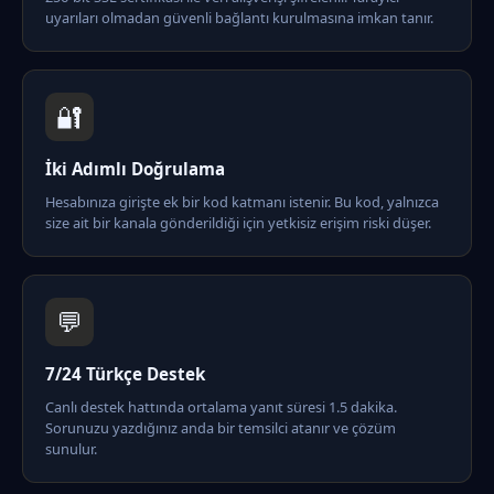
uyarıları olmadan güvenli bağlantı kurulmasına imkan tanır.
🔐
İki Adımlı Doğrulama
Hesabınıza girişte ek bir kod katmanı istenir. Bu kod, yalnızca
size ait bir kanala gönderildiği için yetkisiz erişim riski düşer.
💬
7/24 Türkçe Destek
Canlı destek hattında ortalama yanıt süresi 1.5 dakika.
Sorunuzu yazdığınız anda bir temsilci atanır ve çözüm
sunulur.