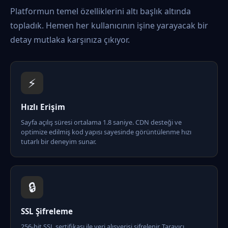
Platformun temel özelliklerini altı başlık altında
topladık. Hemen her kullanıcının işine yarayacak bir
detay mutlaka karşınıza çıkıyor.
⚡
Hızlı Erişim
Sayfa açılış süresi ortalama 1.8 saniye. CDN desteği ve
optimize edilmiş kod yapısı sayesinde görüntülenme hızı
tutarlı bir deneyim sunar.
🔒
SSL Şifreleme
256-bit SSL sertifikası ile veri alışverişi şifrelenir. Tarayıcı