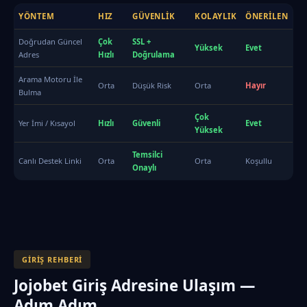
YÖNTEM
HIZ
GÜVENLIK
KOLAYLIK
ÖNERILEN
Doğrudan Güncel
Çok
SSL +
Yüksek
Evet
Adres
Hızlı
Doğrulama
Arama Motoru İle
Orta
Düşük Risk
Orta
Hayır
Bulma
Çok
Yer İmi / Kısayol
Hızlı
Güvenli
Evet
Yüksek
Temsilci
Canlı Destek Linki
Orta
Orta
Koşullu
Onaylı
GIRIŞ REHBERI
Jojobet Giriş Adresine Ulaşım —
Adım Adım