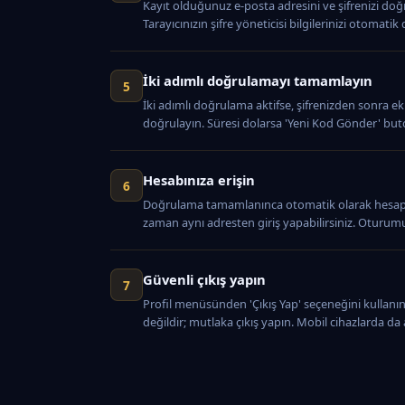
Kayıt olduğunuz e-posta adresini ve şifrenizi doğr
Tarayıcınızın şifre yöneticisi bilgilerinizi otomatik 
İki adımlı doğrulamayı tamamlayın
5
İki adımlı doğrulama aktifse, şifrenizden sonra ek 
doğrulayın. Süresi dolarsa 'Yeni Kod Gönder' buto
Hesabınıza erişin
6
Doğrulama tamamlanınca otomatik olarak hesap panel
zaman aynı adresten giriş yapabilirsiniz. Oturum
Güvenli çıkış yapın
7
Profil menüsünden 'Çıkış Yap' seçeneğini kullanın.
değildir; mutlaka çıkış yapın. Mobil cihazlarda da 