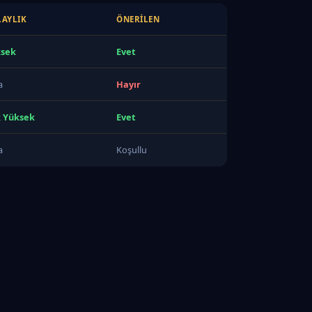
LAYLIK
ÖNERILEN
sek
Evet
a
Hayır
 Yüksek
Evet
a
Koşullu