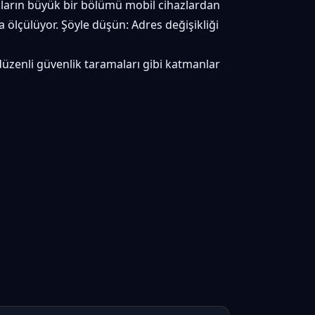
cıların büyük bir bölümü mobil cihazlardan
 ölçülüyor. Şöyle düşün: Adres değişikliği
 düzenli güvenlik taramaları gibi katmanlar