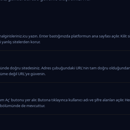
algirisleriniz.icu yazın. Enter bastığınızda platformun ana sayfası açılır. Kili
yanlış sitelerden korur.
üğünde doğru sitedesiniz. Adres çubuğundaki URL'nin tam doğru olduğundan 
ünüme değil URL'ye güvenin.
Aç' butonu yer alır. Butona tıklayınca kullanıcı adı ve şifre alanları açılır. H
alt bölümünde de mevcuttur.