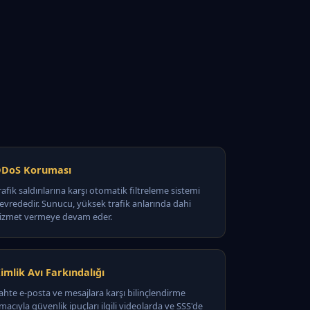
DoS Koruması
rafik saldırılarına karşı otomatik filtreleme sistemi
evrededir. Sunucu, yüksek trafik anlarında dahi
izmet vermeye devam eder.
imlik Avı Farkındalığı
ahte e-posta ve mesajlara karşı bilinçlendirme
macıyla güvenlik ipuçları ilgili videolarda ve SSS'de