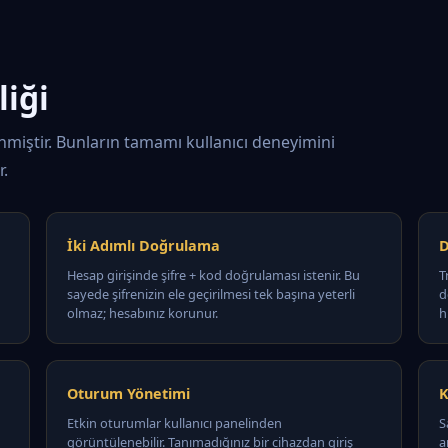
liği
enmiştir. Bunların tamamı kullanıcı deneyimini
r.
İki Adımlı Doğrulama
D
Hesap girişinde şifre + kod doğrulaması istenir. Bu
T
sayede şifrenizin ele geçirilmesi tek başına yeterli
d
olmaz; hesabınız korunur.
h
Oturum Yönetimi
K
Etkin oturumlar kullanıcı panelinden
S
görüntülenebilir. Tanımadığınız bir cihazdan giriş
a