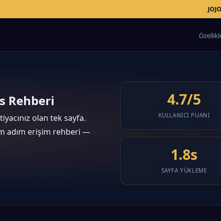
JOJOBET GÜNCEL Gİ
Özellikl
4.7/5
s Rehberi
KULLANICI PUANI
tiyacınız olan tek sayfa.
dım adım erişim rehberi —
1.8s
SAYFA YÜKLEME