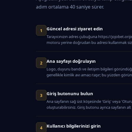
adım ortalama 40 saniye sürer.
Güncel adresi ziyaret edin
1
Tarayıcınızın adres çubuğuna https://jojobet.orijin
motoru yerine doğrudan bu adresi kullanmak sizi 
Ana sayfayı doğrulayın
2
Logo, duyuru bandı ve iletişim bilgileri göründ
genellikle kimlik avı amacı taşır; bu yüzden gör
Giriş butonunu bulun
3
Ana sayfanın sağ üst köşesinde 'Giriş' veya 'Oturum 
oluşturabilirsiniz. Giriş butonu ayrıca sayfanın 
Kullanıcı bilgilerinizi girin
4