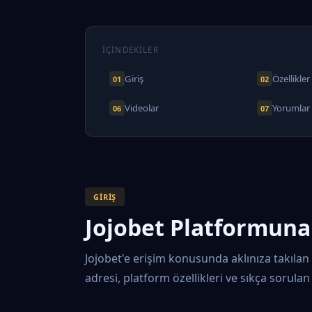
İÇINDEKILER
Giriş
Özellikler
01
02
Videolar
Yorumlar
06
07
GIRIŞ
Jojobet Platformuna 
Jojobet'e erişim konusunda aklınıza takılan
adresi, platform özellikleri ve sıkça sorulan