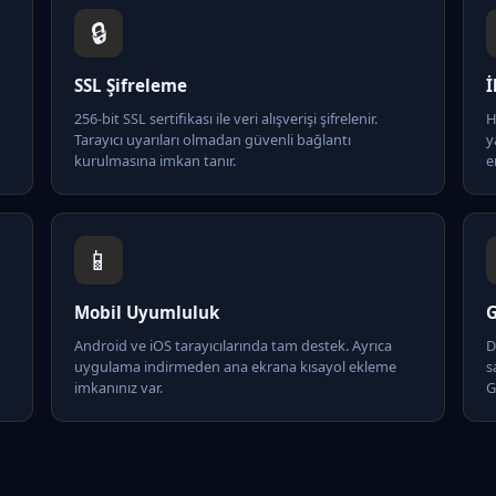
🔒
SSL Şifreleme
İ
256-bit SSL sertifikası ile veri alışverişi şifrelenir.
H
Tarayıcı uyarıları olmadan güvenli bağlantı
y
kurulmasına imkan tanır.
e
📱
Mobil Uyumluluk
G
Android ve iOS tarayıcılarında tam destek. Ayrıca
D
uygulama indirmeden ana ekrana kısayol ekleme
s
imkanınız var.
G