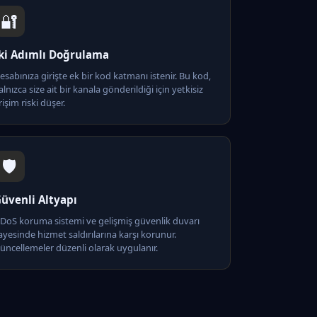
🔐
ki Adımlı Doğrulama
esabınıza girişte ek bir kod katmanı istenir. Bu kod,
alnızca size ait bir kanala gönderildiği için yetkisiz
rişim riski düşer.
🛡️
üvenli Altyapı
DoS koruma sistemi ve gelişmiş güvenlik duvarı
ayesinde hizmet saldırılarına karşı korunur.
üncellemeler düzenli olarak uygulanır.