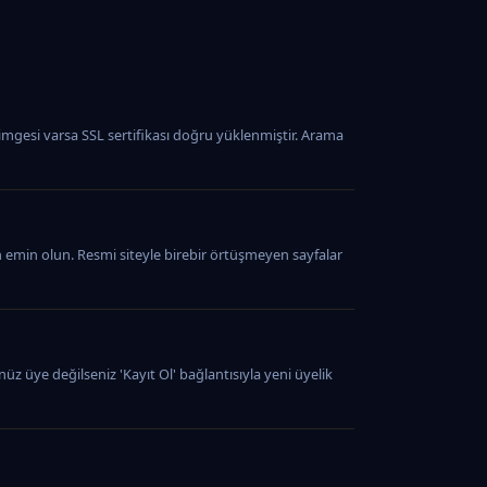
t simgesi varsa SSL sertifikası doğru yüklenmiştir. Arama
emin olun. Resmi siteyle birebir örtüşmeyen sayfalar
enüz üye değilseniz 'Kayıt Ol' bağlantısıyla yeni üyelik