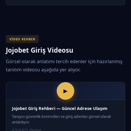
yaşarsanız mobil veriye geçerek giriş deneyebilirsiniz.
bağlantı otomatik olarak yeni adrese yönlendirme yapmaz; o
Platform rehberi, bu sayfanın alt bölümlerinde adım adım
Kurumsal ağlar veya okul ağları bazen belirli bağlantı
yüzden her zaman güncel bilgiyi buradan almanız önerilir.
sunulur. Özellikler, giriş rehberi, güvenlik önerileri ve sıkça
noktalarını kısıtlayabilir; bu durumda farklı bir ağ kullanmanız
sorulan sorular başlıkları altında tüm bilgiler düzenlenmiştir.
gerekebilir. Platform, DNS ayarları ve proxy
Ayrıca ana sayfadaki canlı destek butonuyla doğrudan
yapılandırmalarına da uyum sağlayacak biçimde
temsilciye bağlanarak rehber hakkında soru sorabilirsiniz.
tasarlanmıştır. Her koşulda en güncel adresle erişim
Video eğitimleri de görsel olarak rehberlik eder. İhtiyacınız
VIDEO REHBER
mümkündür.
olan bilgiye hızlıca ulaşmak için içindekiler bölümünden ilgili
Jojobet Giriş Videosu
başlığa tıklamanız yeterlidir.
Görsel olarak anlatımı tercih edenler için hazırlanmış
tanıtım videosu aşağıda yer alıyor.
▶
Jojobet Giriş Rehberi — Güncel Adrese Ulaşım
Tarayıcı güvenlik kontrolleri ve giriş adımları görsel olarak
anlatılıyor.
4:32
4.821 izlenme