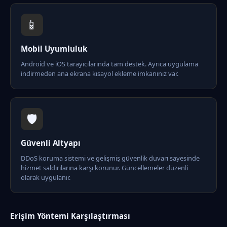
📱
Mobil Uyumluluk
Android ve iOS tarayıcılarında tam destek. Ayrıca uygulama
indirmeden ana ekrana kısayol ekleme imkanınız var.
🛡️
Güvenli Altyapı
DDoS koruma sistemi ve gelişmiş güvenlik duvarı sayesinde
hizmet saldırılarına karşı korunur. Güncellemeler düzenli
olarak uygulanır.
Erişim Yöntemi Karşılaştırması