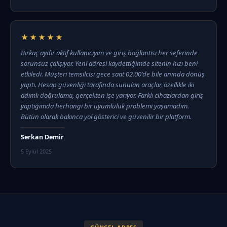
★★★★★
Birkaç aydır aktif kullanıcıyım ve giriş bağlantısı her seferinde
sorunsuz çalışıyor. Yeni adresi kaydettiğimde sitenin hızı beni
etkiledi. Müşteri temsilcisi gece saat 02.00'de bile anında dönüş
yaptı. Hesap güvenliği tarafında sunulan araçlar, özellikle iki
adımlı doğrulama, gerçekten işe yarıyor. Farklı cihazlardan giriş
yaptığımda herhangi bir uyumluluk problemi yaşamadım.
Bütün olarak bakınca yol gösterici ve güvenilir bir platform.
Serkan Demir
5 Eylül 2025