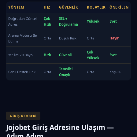
YÖNTEM
HIZ
GÜVENLIK
KOLAYLIK
ÖNERILEN
Doğrudan Güncel
Çok
SSL +
Yüksek
Evet
Adres
Hızlı
Doğrulama
Arama Motoru İle
Orta
Düşük Risk
Orta
Hayır
Bulma
Çok
Yer İmi / Kısayol
Hızlı
Güvenli
Evet
Yüksek
Temsilci
Canlı Destek Linki
Orta
Orta
Koşullu
Onaylı
GIRIŞ REHBERI
Jojobet Giriş Adresine Ulaşım —
Adım Adım