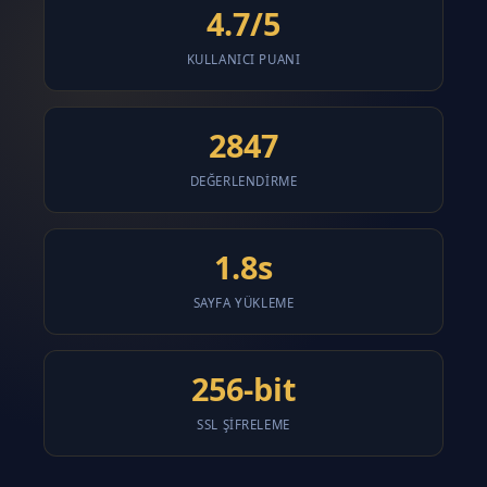
4.7/5
KULLANICI PUANI
2847
DEĞERLENDIRME
1.8s
SAYFA YÜKLEME
256-bit
SSL ŞIFRELEME