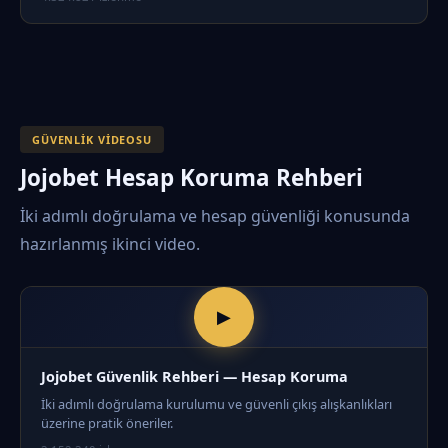
GÜVENLIK VIDEOSU
Jojobet Hesap Koruma Rehberi
İki adımlı doğrulama ve hesap güvenliği konusunda
hazırlanmış ikinci video.
▶
Jojobet Güvenlik Rehberi — Hesap Koruma
İki adımlı doğrulama kurulumu ve güvenli çıkış alışkanlıkları
üzerine pratik öneriler.