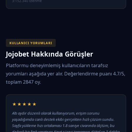
3:15
2.340 izlenme
KULLANICI YORUMLARI
Jojobet Hakkında Görüşler
Platformu deneyimlemiş kullanıcıların tarafsız
yorumları aşağıda yer alır. Değerlendirme puanı 4.7/5,
toplam 2847 oy.
★★★★★
Altı aydır düzenli olarak kullanıyorum, erişim sorunu
yaşadığımda canlı destek ekibi gerçekten hızlı çözüm sundu.
Sayfa yükleme hızı ortalaması 1.8 saniye civarında ölçtüm, bu
değerli bir fark yaratıyor. Kayıt süreci tamamen dijital ve 3 dakika