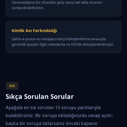
Tanımadığınız bir cihazdan giriş varsa tek tıkla oturum
sonlandırabilirsiniz.
Kimlik Avı Farkındalığı
Sahte e-posta ve mesajlara karşı bilinçlendirme amacıyla
güvenlik ipuçları ilgili videolarda ve SSS'de detaylandırılmıştır.
SSS
Sıkça Sorulan Sorular
Aşağıda en sık sorulan 15 soruyu yanıtlarıyla
bulabilirsiniz. Bir soruya tıkladığınızda cevap açılır;
başka bir soruya tıklarsanız önceki kapanır.