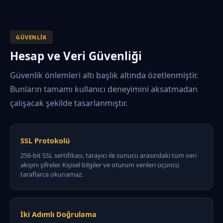
GÜVENLIK
Hesap ve Veri Güvenliği
Güvenlik önlemleri altı başlık altında özetlenmiştir.
Bunların tamamı kullanıcı deneyimini aksatmadan
çalışacak şekilde tasarlanmıştır.
SSL Protokolü
256-bit SSL sertifikası, tarayıcı ile sunucu arasındaki tüm veri
akışını şifreler. Kişisel bilgiler ve oturum verileri üçüncü
taraflarca okunamaz.
İki Adımlı Doğrulama