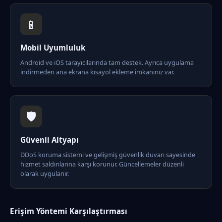
📱
Mobil Uyumluluk
Android ve iOS tarayıcılarında tam destek. Ayrıca uygulama
indirmeden ana ekrana kısayol ekleme imkanınız var.
🛡️
Güvenli Altyapı
DDoS koruma sistemi ve gelişmiş güvenlik duvarı sayesinde
hizmet saldırılarına karşı korunur. Güncellemeler düzenli
olarak uygulanır.
Erişim Yöntemi Karşılaştırması