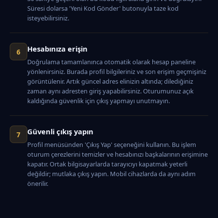
Süresi dolarsa 'Yeni Kod Gönder' butonuyla taze kod
isteyebilirsiniz.
Hesabınıza erişin
6
Doğrulama tamamlanınca otomatik olarak hesap paneline
yönlenirsiniz. Burada profil bilgileriniz ve son erişim geçmişiniz
görüntülenir. Artık güncel adres elinizin altında; dilediğiniz
zaman aynı adresten giriş yapabilirsiniz. Oturumunuz açık
kaldığında güvenlik için çıkış yapmayı unutmayın.
Güvenli çıkış yapın
7
Profil menüsünden 'Çıkış Yap' seçeneğini kullanın. Bu işlem
oturum çerezlerini temizler ve hesabınızı başkalarının erişimine
kapatır. Ortak bilgisayarlarda tarayıcıyı kapatmak yeterli
değildir; mutlaka çıkış yapın. Mobil cihazlarda da aynı adım
önerilir.