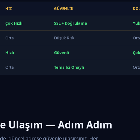
HIZ
GÜVENLIK
KO
Çok Hızlı
SSL + Doğrulama
Yük
Orta
Düşük Risk
Ort
Hızlı
Güvenli
Çok
Orta
Temsilci Onaylı
Ort
ine Ulaşım — Adım Adım
izde, güncel adrese güvenle ulaşırsınız. Her