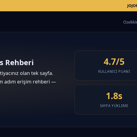
JOJOBET GÜNCEL Gİ
Özellikl
4.7/5
s Rehberi
KULLANICI PUANI
tiyacınız olan tek sayfa.
dım adım erişim rehberi —
1.8s
SAYFA YÜKLEME