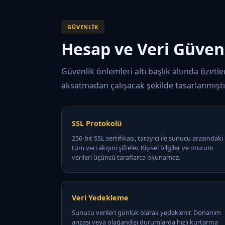
GÜVENLIK
Hesap ve Veri Güven
Güvenlik önlemleri altı başlık altında özetl
aksatmadan çalışacak şekilde tasarlanmıştı
SSL Protokolü
256-bit SSL sertifikası, tarayıcı ile sunucu arasındaki
tüm veri akışını şifreler. Kişisel bilgiler ve oturum
verileri üçüncü taraflarca okunamaz.
Veri Yedekleme
Sunucu verileri günlük olarak yedeklenir. Donanım
arızası veya olağandışı durumlarda hızlı kurtarma