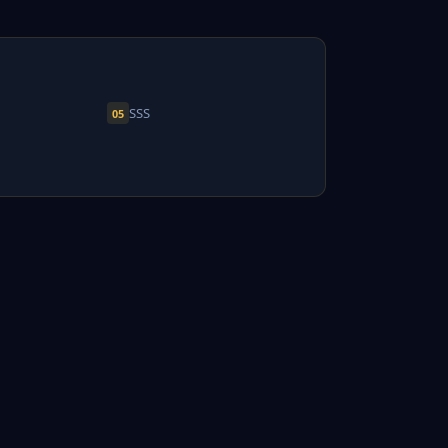
SSS
05