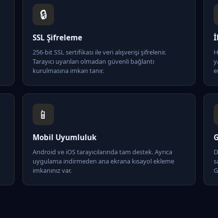
🔒
SSL Şifreleme
İ
256-bit SSL sertifikası ile veri alışverişi şifrelenir.
H
Tarayıcı uyarıları olmadan güvenli bağlantı
y
kurulmasına imkan tanır.
e
📱
Mobil Uyumluluk
G
Android ve iOS tarayıcılarında tam destek. Ayrıca
D
uygulama indirmeden ana ekrana kısayol ekleme
s
imkanınız var.
G