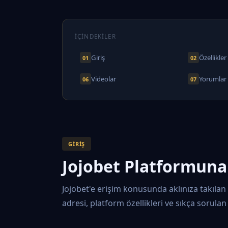
İÇINDEKILER
Giriş
Özellikler
01
02
Videolar
Yorumlar
06
07
GIRIŞ
Jojobet Platformuna 
Jojobet'e erişim konusunda aklınıza takılan
adresi, platform özellikleri ve sıkça sorulan