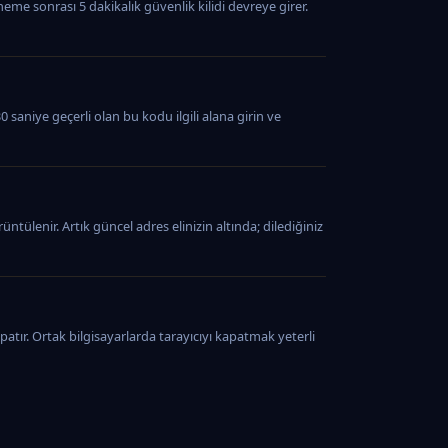
eme sonrası 5 dakikalık güvenlik kilidi devreye girer.
0 saniye geçerli olan bu kodu ilgili alana girin ve
ülenir. Artık güncel adres elinizin altında; dilediğiniz
atır. Ortak bilgisayarlarda tarayıcıyı kapatmak yeterli