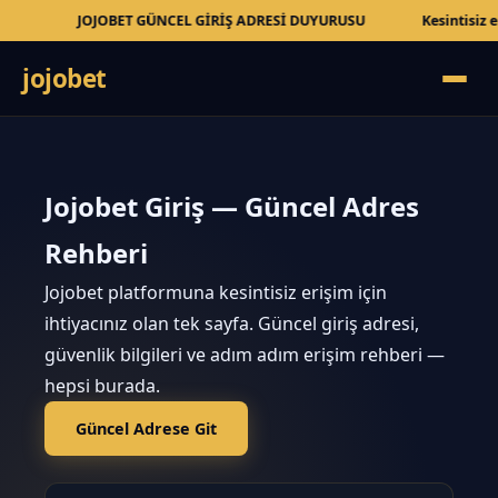
JOJOBET GÜNCEL GİRİŞ ADRESİ DUYURUSU
Kesintisiz erişim iç
jojobet
Jojobet
Giriş
— Güncel Adres
Rehberi
Jojobet platformuna kesintisiz erişim için
ihtiyacınız olan tek sayfa. Güncel giriş adresi,
güvenlik bilgileri ve adım adım erişim rehberi —
hepsi burada.
Güncel Adrese Git