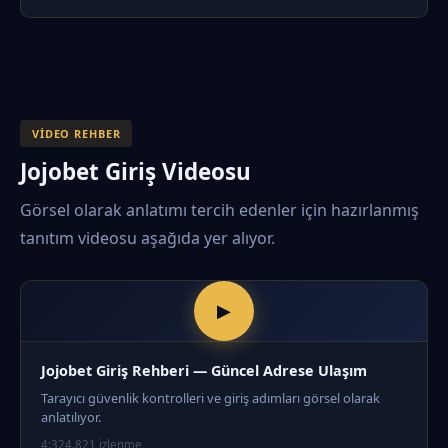
yaşarsanız mobil veriye geçerek giriş deneyebilirsiniz.
bağlantı otomatik olarak yeni adrese yönlendirme yapmaz; o
Platform rehberi, bu sayfanın alt bölümlerinde adım adım
Kurumsal ağlar veya okul ağları bazen belirli bağlantı
yüzden her zaman güncel bilgiyi buradan almanız önerilir.
sunulur. Özellikler, giriş rehberi, güvenlik önerileri ve sıkça
noktalarını kısıtlayabilir; bu durumda farklı bir ağ kullanmanız
sorulan sorular başlıkları altında tüm bilgiler düzenlenmiştir.
gerekebilir. Platform, DNS ayarları ve proxy
Ayrıca ana sayfadaki canlı destek butonuyla doğrudan
yapılandırmalarına da uyum sağlayacak biçimde
temsilciye bağlanarak rehber hakkında soru sorabilirsiniz.
tasarlanmıştır. Her koşulda en güncel adresle erişim
Video eğitimleri de görsel olarak rehberlik eder. İhtiyacınız
VIDEO REHBER
mümkündür.
olan bilgiye hızlıca ulaşmak için içindekiler bölümünden ilgili
Jojobet Giriş Videosu
başlığa tıklamanız yeterlidir.
Görsel olarak anlatımı tercih edenler için hazırlanmış
tanıtım videosu aşağıda yer alıyor.
▶
Jojobet Giriş Rehberi — Güncel Adrese Ulaşım
Tarayıcı güvenlik kontrolleri ve giriş adımları görsel olarak
anlatılıyor.
4:32
4.821 izlenme