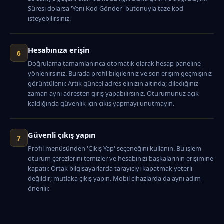
Süresi dolarsa 'Yeni Kod Gönder' butonuyla taze kod
isteyebilirsiniz.
Hesabınıza erişin
6
Doğrulama tamamlanınca otomatik olarak hesap paneline
yönlenirsiniz. Burada profil bilgileriniz ve son erişim geçmişiniz
görüntülenir. Artık güncel adres elinizin altında; dilediğiniz
zaman aynı adresten giriş yapabilirsiniz. Oturumunuz açık
kaldığında güvenlik için çıkış yapmayı unutmayın.
Güvenli çıkış yapın
7
Profil menüsünden 'Çıkış Yap' seçeneğini kullanın. Bu işlem
oturum çerezlerini temizler ve hesabınızı başkalarının erişimine
kapatır. Ortak bilgisayarlarda tarayıcıyı kapatmak yeterli
değildir; mutlaka çıkış yapın. Mobil cihazlarda da aynı adım
önerilir.