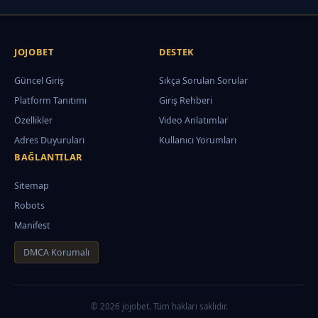
JOJOBET
DESTEK
Güncel Giriş
Sıkça Sorulan Sorular
Platform Tanıtımı
Giriş Rehberi
Özellikler
Video Anlatımlar
Adres Duyuruları
Kullanıcı Yorumları
BAĞLANTILAR
Sitemap
Robots
Manifest
DMCA Korumalı
©
2026
jojobet. Tüm hakları saklıdır.