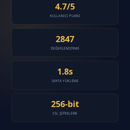
4.7/5
KULLANICI PUANI
2847
DEĞERLENDIRME
1.8s
SAYFA YÜKLEME
256-bit
SSL ŞIFRELEME