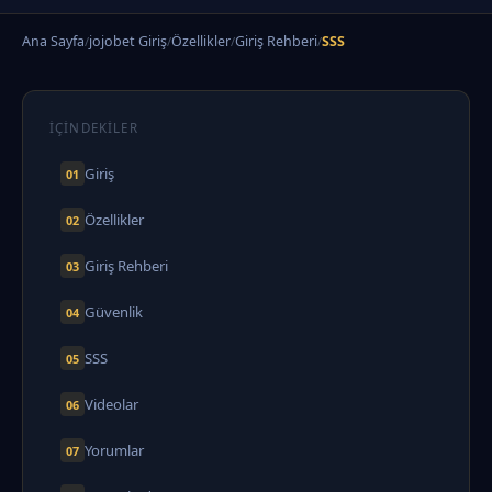
Ana Sayfa
jojobet Giriş
Özellikler
Giriş Rehberi
SSS
İÇINDEKILER
Giriş
01
Özellikler
02
Giriş Rehberi
03
Güvenlik
04
SSS
05
Videolar
06
Yorumlar
07