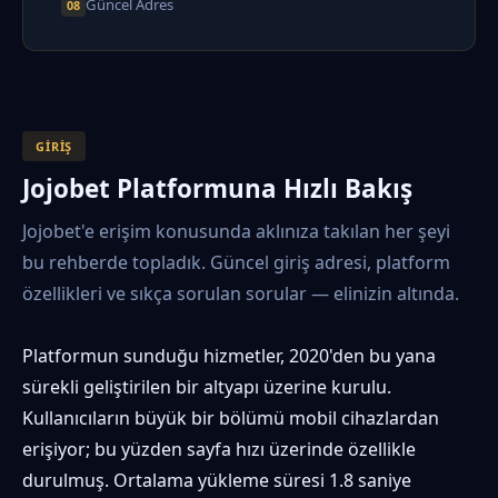
Güncel Adres
08
GIRIŞ
Jojobet Platformuna Hızlı Bakış
Jojobet'e erişim konusunda aklınıza takılan her şeyi
bu rehberde topladık. Güncel giriş adresi, platform
özellikleri ve sıkça sorulan sorular — elinizin altında.
Platformun sunduğu hizmetler, 2020'den bu yana
sürekli geliştirilen bir altyapı üzerine kurulu.
Kullanıcıların büyük bir bölümü mobil cihazlardan
erişiyor; bu yüzden sayfa hızı üzerinde özellikle
durulmuş. Ortalama yükleme süresi 1.8 saniye