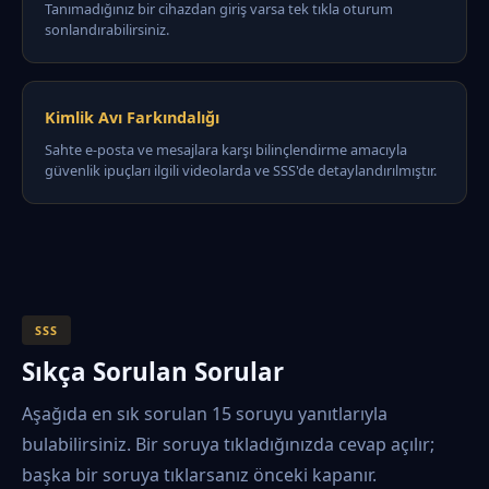
Tanımadığınız bir cihazdan giriş varsa tek tıkla oturum
sonlandırabilirsiniz.
Kimlik Avı Farkındalığı
Sahte e-posta ve mesajlara karşı bilinçlendirme amacıyla
güvenlik ipuçları ilgili videolarda ve SSS'de detaylandırılmıştır.
SSS
Sıkça Sorulan Sorular
Aşağıda en sık sorulan 15 soruyu yanıtlarıyla
bulabilirsiniz. Bir soruya tıkladığınızda cevap açılır;
başka bir soruya tıklarsanız önceki kapanır.