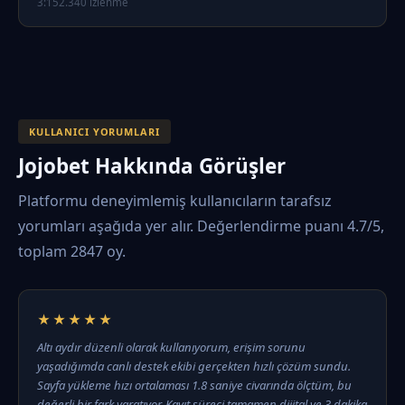
3:15
2.340 izlenme
KULLANICI YORUMLARI
Jojobet Hakkında Görüşler
Platformu deneyimlemiş kullanıcıların tarafsız
yorumları aşağıda yer alır. Değerlendirme puanı 4.7/5,
toplam 2847 oy.
★★★★★
Altı aydır düzenli olarak kullanıyorum, erişim sorunu
yaşadığımda canlı destek ekibi gerçekten hızlı çözüm sundu.
Sayfa yükleme hızı ortalaması 1.8 saniye civarında ölçtüm, bu
değerli bir fark yaratıyor. Kayıt süreci tamamen dijital ve 3 dakika