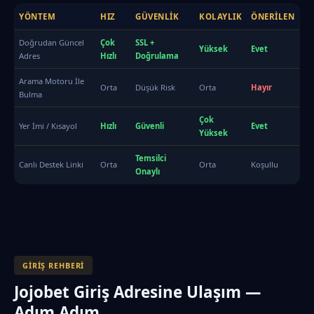
YÖNTEM
HIZ
GÜVENLIK
KOLAYLIK
ÖNERILEN
Doğrudan Güncel
Çok
SSL +
Yüksek
Evet
Adres
Hızlı
Doğrulama
Arama Motoru İle
Orta
Düşük Risk
Orta
Hayır
Bulma
Çok
Yer İmi / Kısayol
Hızlı
Güvenli
Evet
Yüksek
Temsilci
Canlı Destek Linki
Orta
Orta
Koşullu
Onaylı
GIRIŞ REHBERI
Jojobet Giriş Adresine Ulaşım —
Adım Adım