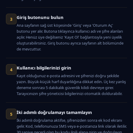
Giriş butonunu bulun
3
Ana sayfanın sağ üst köşesinde 'Giriş' veya 'Oturum Aç'
butonu yer alır. Butona tıklayınca kullanıcı adı ve şifre alanları
açılır. Henüz üye değilseniz 'Kayıt Ol' bağlantısıyla yeni üyelik
oluşturabilirsiniz. Giriş butonu ayrıca sayfanın alt bölümünde
de mevcuttur.
Kullanıcı bilgilerinizi girin
4
Kayıt olduğunuz e-posta adresini ve şifrenizi doğru şekilde
yazın. Büyük-küçük harf duyarlılığına dikkat edin. Üç kez yanlış
deneme sonrası 5 dakikalık güvenlik kilidi devreye girer.
Tarayıcınızın şifre yöneticisi bilgilerinizi otomatik doldurabilir.
İki adımlı doğrulamayı tamamlayın
5
İki adımlı doğrulama aktifse, şifrenizden sonra ek kod ekranı
gelir. Kod, telefonunuza SMS veya e-postanıza link olarak iletilir.
30 saniye geçerli olan bu kodu ilgili alana girin ve doğrulayın.