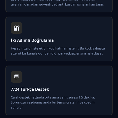
uyarıları olmadan güvenli bağlantı kurulmasına imkan tanır.
🔐
İki Adımlı Doğrulama
Hesabınıza girişte ek bir kod katmanı istenir. Bu kod, yalnızca
size ait bir kanala gönderildiği için yetkisiz erişim riski düşer.
💬
7/24 Türkçe Destek
Canlı destek hattında ortalama yanıt süresi 1.5 dakika.
Sorunuzu yazdığınız anda bir temsilci atanır ve çözüm
sunulur.