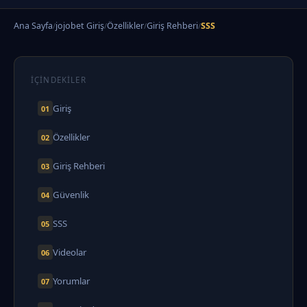
Ana Sayfa
jojobet Giriş
Özellikler
Giriş Rehberi
SSS
İÇINDEKILER
Giriş
01
Özellikler
02
Giriş Rehberi
03
Güvenlik
04
SSS
05
Videolar
06
Yorumlar
07