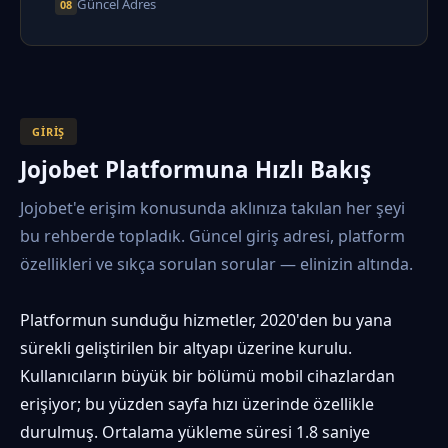
Güncel Adres
08
GIRIŞ
Jojobet Platformuna Hızlı Bakış
Jojobet'e erişim konusunda aklınıza takılan her şeyi
bu rehberde topladık. Güncel giriş adresi, platform
özellikleri ve sıkça sorulan sorular — elinizin altında.
Platformun sunduğu hizmetler, 2020'den bu yana
sürekli geliştirilen bir altyapı üzerine kurulu.
Kullanıcıların büyük bir bölümü mobil cihazlardan
erişiyor; bu yüzden sayfa hızı üzerinde özellikle
durulmuş. Ortalama yükleme süresi 1.8 saniye