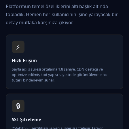
Platformun temel özelliklerini altı başlık altında
topladık. Hemen her kullanıcının işine yarayacak bir
detay mutlaka karşınıza çıkıyor.
⚡
Hızlı Erişim
Sayfa açılış süresi ortalama 1.8 saniye. CDN desteği ve
optimize edilmiş kod yapısı sayesinde görüntülenme hızı
tutarlı bir deneyim sunar.
🔒
SSL Şifreleme
256-bit SSL sertifikası ile veri alışverişi şifrelenir. Tarayıcı