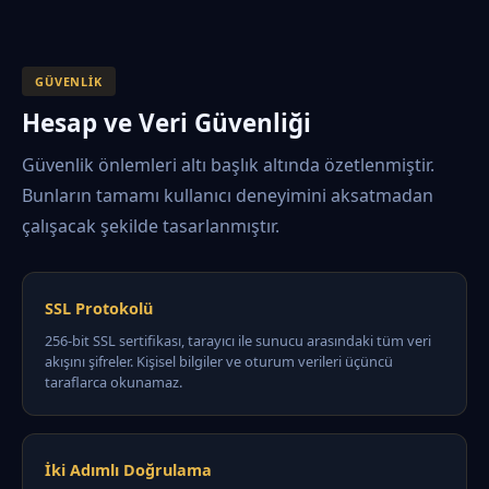
GÜVENLIK
Hesap ve Veri Güvenliği
Güvenlik önlemleri altı başlık altında özetlenmiştir.
Bunların tamamı kullanıcı deneyimini aksatmadan
çalışacak şekilde tasarlanmıştır.
SSL Protokolü
256-bit SSL sertifikası, tarayıcı ile sunucu arasındaki tüm veri
akışını şifreler. Kişisel bilgiler ve oturum verileri üçüncü
taraflarca okunamaz.
İki Adımlı Doğrulama