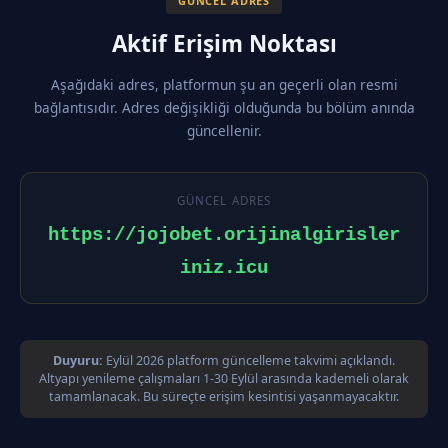
GÜNCEL ADRES
Aktif Erişim Noktası
Aşağıdaki adres, platformun şu an geçerli olan resmi
bağlantısıdır. Adres değişikliği olduğunda bu bölüm anında
güncellenir.
GÜNCEL ADRES
https://jojobet.orijinalgirisler
iniz.icu
Duyuru:
Eylül 2026 platform güncelleme takvimi açıklandı.
Altyapı yenileme çalışmaları 1-30 Eylül arasında kademeli olarak
tamamlanacak. Bu süreçte erişim kesintisi yaşanmayacaktır.