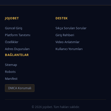
JOJOBET
DESTEK
Güncel Giriş
Sıkça Sorulan Sorular
Platform Tanıtımı
Giriş Rehberi
Özellikler
Video Anlatımlar
Adres Duyuruları
Kullanıcı Yorumları
BAĞLANTILAR
Sitemap
Robots
Manifest
DMCA Korumalı
©
2026
jojobet. Tüm hakları saklıdır.