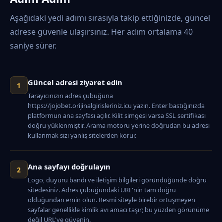
Aşağıdaki yedi adımı sırasıyla takip ettiğinizde, güncel
adrese güvenle ulaşırsınız. Her adım ortalama 40
saniye sürer.
Güncel adresi ziyaret edin
1
Tarayıcınızın adres çubuğuna
https://jojobet.orijinalgirisleriniz.icu yazın. Enter bastığınızda
platformun ana sayfası açılır. Kilit simgesi varsa SSL sertifikası
doğru yüklenmiştir. Arama motoru yerine doğrudan bu adresi
kullanmak sizi yanlış sitelerden korur.
Ana sayfayı doğrulayın
2
Logo, duyuru bandı ve iletişim bilgileri göründüğünde doğru
sitedesiniz. Adres çubuğundaki URL'nin tam doğru
olduğundan emin olun. Resmi siteyle birebir örtüşmeyen
sayfalar genellikle kimlik avı amacı taşır; bu yüzden görünüme
değil URL'ye güvenin.