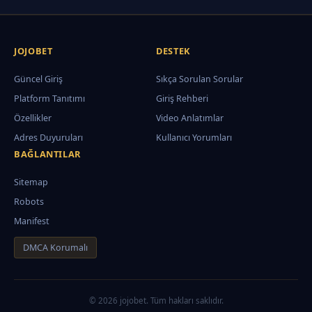
JOJOBET
DESTEK
Güncel Giriş
Sıkça Sorulan Sorular
Platform Tanıtımı
Giriş Rehberi
Özellikler
Video Anlatımlar
Adres Duyuruları
Kullanıcı Yorumları
BAĞLANTILAR
Sitemap
Robots
Manifest
DMCA Korumalı
©
2026
jojobet. Tüm hakları saklıdır.