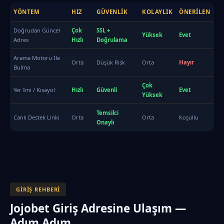
YÖNTEM
HIZ
GÜVENLIK
KOLAYLIK
ÖNERILEN
Doğrudan Güncel
Çok
SSL +
Yüksek
Evet
Adres
Hızlı
Doğrulama
Arama Motoru İle
Orta
Düşük Risk
Orta
Hayır
Bulma
Çok
Yer İmi / Kısayol
Hızlı
Güvenli
Evet
Yüksek
Temsilci
Canlı Destek Linki
Orta
Orta
Koşullu
Onaylı
GIRIŞ REHBERI
Jojobet Giriş Adresine Ulaşım —
Adım Adım