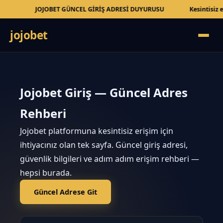
JOJOBET GÜNCEL GİRİŞ ADRESİ DUYURUSU
Kesintisiz erişim i
jojobet
Jojobet
Giriş
— Güncel Adres
Rehberi
Jojobet platformuna kesintisiz erişim için
ihtiyacınız olan tek sayfa. Güncel giriş adresi,
güvenlik bilgileri ve adım adım erişim rehberi —
hepsi burada.
Güncel Adrese Git