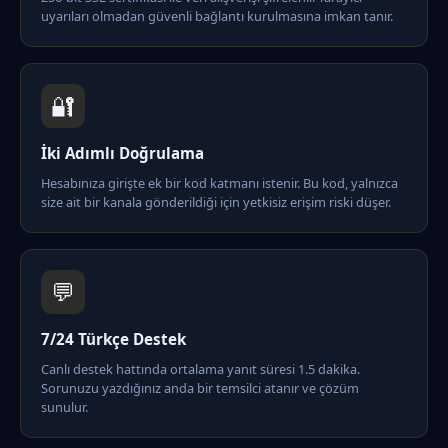
uyarıları olmadan güvenli bağlantı kurulmasına imkan tanır.
🔐
İki Adımlı Doğrulama
Hesabınıza girişte ek bir kod katmanı istenir. Bu kod, yalnızca
size ait bir kanala gönderildiği için yetkisiz erişim riski düşer.
💬
7/24 Türkçe Destek
Canlı destek hattında ortalama yanıt süresi 1.5 dakika.
Sorunuzu yazdığınız anda bir temsilci atanır ve çözüm
sunulur.