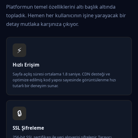
Platformun temel özelliklerini altı başlık altında
topladık. Hemen her kullanıcının işine yarayacak bir
detay mutlaka karşınıza çıkıyor.
⚡
Hızlı Erişim
Sayfa açılış süresi ortalama 1.8 saniye. CDN desteği ve
optimize edilmiş kod yapısı sayesinde görüntülenme hızı
tutarlı bir deneyim sunar.
🔒
SSL Şifreleme
256-bit SSL sertifikası ile veri alışverişi şifrelenir. Tarayıcı