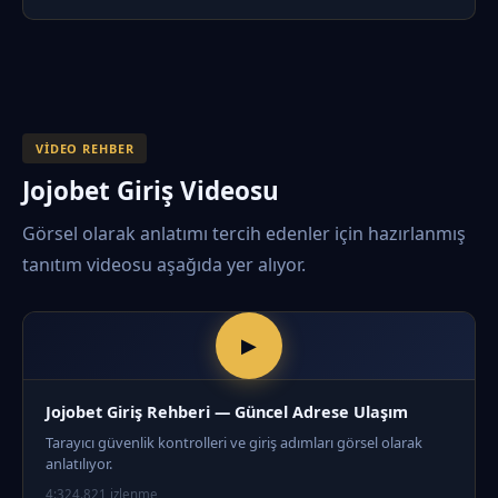
yaşarsanız mobil veriye geçerek giriş deneyebilirsiniz.
bağlantı otomatik olarak yeni adrese yönlendirme yapmaz; o
Platform rehberi, bu sayfanın alt bölümlerinde adım adım
Kurumsal ağlar veya okul ağları bazen belirli bağlantı
yüzden her zaman güncel bilgiyi buradan almanız önerilir.
sunulur. Özellikler, giriş rehberi, güvenlik önerileri ve sıkça
noktalarını kısıtlayabilir; bu durumda farklı bir ağ kullanmanız
sorulan sorular başlıkları altında tüm bilgiler düzenlenmiştir.
gerekebilir. Platform, DNS ayarları ve proxy
Ayrıca ana sayfadaki canlı destek butonuyla doğrudan
yapılandırmalarına da uyum sağlayacak biçimde
temsilciye bağlanarak rehber hakkında soru sorabilirsiniz.
tasarlanmıştır. Her koşulda en güncel adresle erişim
Video eğitimleri de görsel olarak rehberlik eder. İhtiyacınız
VIDEO REHBER
mümkündür.
olan bilgiye hızlıca ulaşmak için içindekiler bölümünden ilgili
Jojobet Giriş Videosu
başlığa tıklamanız yeterlidir.
Görsel olarak anlatımı tercih edenler için hazırlanmış
tanıtım videosu aşağıda yer alıyor.
▶
Jojobet Giriş Rehberi — Güncel Adrese Ulaşım
Tarayıcı güvenlik kontrolleri ve giriş adımları görsel olarak
anlatılıyor.
4:32
4.821 izlenme