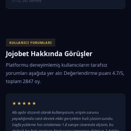
3:15
2.340 izlenme
KULLANICI YORUMLARI
Jojobet Hakkında Görüşler
Platformu deneyimlemiş kullanıcıların tarafsız
yorumları aşağıda yer alır. Değerlendirme puanı 4.7/5,
toplam 2847 oy.
★★★★★
Altı aydır düzenli olarak kullanıyorum, erişim sorunu
yaşadığımda canlı destek ekibi gerçekten hızlı çözüm sundu.
Sayfa yükleme hızı ortalaması 1.8 saniye civarında ölçtüm, bu
değerli bir fark yaratıyor. Kayıt süreci tamamen dijital ve 3 dakika