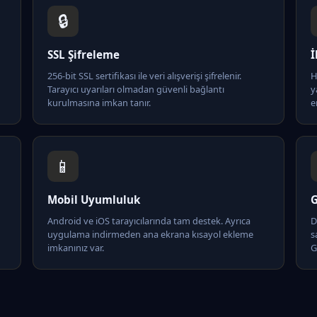
🔒
SSL Şifreleme
İ
256-bit SSL sertifikası ile veri alışverişi şifrelenir.
H
Tarayıcı uyarıları olmadan güvenli bağlantı
y
kurulmasına imkan tanır.
e
📱
Mobil Uyumluluk
G
Android ve iOS tarayıcılarında tam destek. Ayrıca
D
uygulama indirmeden ana ekrana kısayol ekleme
s
imkanınız var.
G