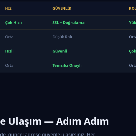
HIZ
GÜVENLIK
KO
Çok Hızlı
SSL + Doğrulama
Yük
Orta
Düşük Risk
Ort
Hızlı
Güvenli
Çok
Orta
Temsilci Onaylı
Ort
ine Ulaşım — Adım Adım
izde, güncel adrese güvenle ulaşırsınız. Her