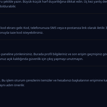
u şekilde yazın. Büyük-küçük harf duyarlılığına dikkat edin. Üç kez yanlış den
doldurabilir.
kod ekranı gelir. Kod, telefonunuza SMS veya e-postanıza link olarak iletilir. 3
nuyla taze kod isteyebilirsiniz.
ine yönlenirsiniz. Burada profil bilgileriniz ve son erişim geçmişiniz görünt
unuz açık kaldığında güvenlik için çıkış yapmayı unutmayın.
 Bu işlem oturum çerezlerini temizler ve hesabınızı başkalarının erişimine kap
aynı adım önerilir.