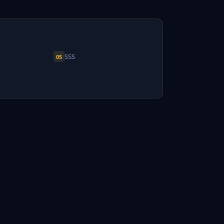
SSS
05