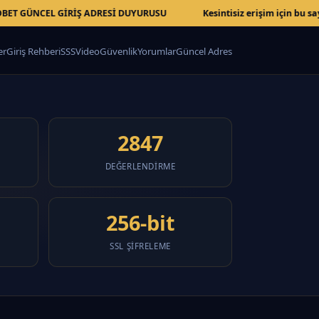
RİŞ ADRESİ DUYURUSU
Kesintisiz erişim için bu sayfayı işaretleyin
er
Giriş Rehberi
SSS
Video
Güvenlik
Yorumlar
Güncel Adres
2847
DEĞERLENDIRME
256-bit
SSL ŞIFRELEME