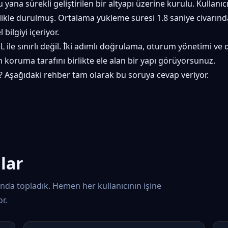
ana sürekli geliştirilen bir altyapı üzerine kurulu. Kullanı
llikle durulmuş. Ortalama yükleme süresi 1.8 saniye civarında
ilgiyi içeriyor.
 ile sınırlı değil. İki adımlı doğrulama, oturum yönetimi ve
m koruma tarafını birlikte ele alan bir yapı görüyorsunuz.
 Aşağıdaki rehber tam olarak bu soruya cevap veriyor.
lar
tında topladık. Hemen her kullanıcının işine
r.