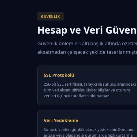
GÜVENLIK
Hesap ve Veri Güven
Güvenlik önlemleri altı başlık altında özetl
aksatmadan çalışacak şekilde tasarlanmıştı
SSL Protokolü
256-bit SSL sertifikası, tarayıcı ile sunucu arasındaki
tüm veri akışını şifreler. Kişisel bilgiler ve oturum
verileri üçüncü taraflarca okunamaz.
Veri Yedekleme
Sunucu verileri günlük olarak yedeklenir. Donanım
arızası veya olağandışı durumlarda hızlı kurtarma