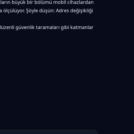
cıların büyük bir bölümü mobil cihazlardan
 ölçülüyor. Şöyle düşün: Adres değişikliği
 düzenli güvenlik taramaları gibi katmanlar