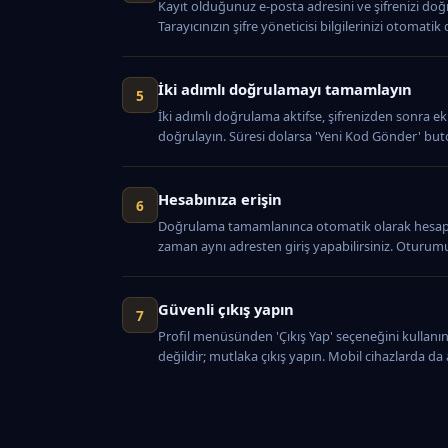
Kayıt olduğunuz e-posta adresini ve şifrenizi doğr
Tarayıcınızın şifre yöneticisi bilgilerinizi otomatik 
İki adımlı doğrulamayı tamamlayın
5
İki adımlı doğrulama aktifse, şifrenizden sonra ek 
doğrulayın. Süresi dolarsa 'Yeni Kod Gönder' buto
Hesabınıza erişin
6
Doğrulama tamamlanınca otomatik olarak hesap panel
zaman aynı adresten giriş yapabilirsiniz. Oturum
Güvenli çıkış yapın
7
Profil menüsünden 'Çıkış Yap' seçeneğini kullanın.
değildir; mutlaka çıkış yapın. Mobil cihazlarda da 