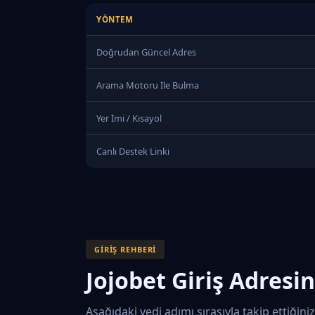
YÖNTEM
Doğrudan Güncel Adres
Arama Motoru İle Bulma
Yer İmi / Kısayol
Canlı Destek Linki
GIRIŞ REHBERI
Jojobet Giriş Adres
Aşağıdaki yedi adımı sırasıyla takip ettiğin