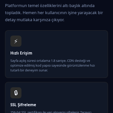
Platformun temel özelliklerini altı başlık altında
topladık. Hemen her kullanıcının işine yarayacak bir
detay mutlaka karşınıza çıkıyor.
⚡
Hızlı Erişim
Sayfa açılış süresi ortalama 1.8 saniye. CDN desteği ve
optimize edilmiş kod yapısı sayesinde görüntülenme hızı
tutarlı bir deneyim sunar.
🔒
SSL Şifreleme
256-bit SSL sertifikası ile veri alışverişi şifrelenir. Tarayıcı