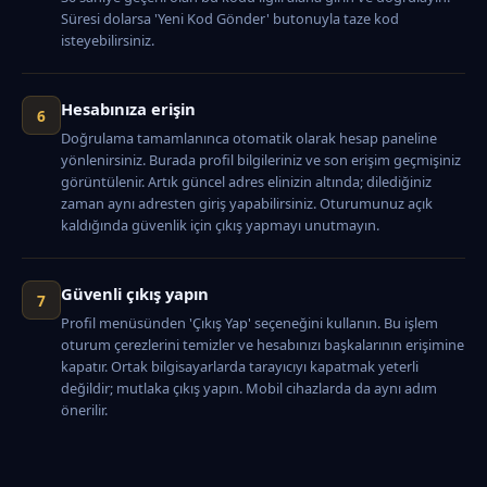
Süresi dolarsa 'Yeni Kod Gönder' butonuyla taze kod
isteyebilirsiniz.
Hesabınıza erişin
6
Doğrulama tamamlanınca otomatik olarak hesap paneline
yönlenirsiniz. Burada profil bilgileriniz ve son erişim geçmişiniz
görüntülenir. Artık güncel adres elinizin altında; dilediğiniz
zaman aynı adresten giriş yapabilirsiniz. Oturumunuz açık
kaldığında güvenlik için çıkış yapmayı unutmayın.
Güvenli çıkış yapın
7
Profil menüsünden 'Çıkış Yap' seçeneğini kullanın. Bu işlem
oturum çerezlerini temizler ve hesabınızı başkalarının erişimine
kapatır. Ortak bilgisayarlarda tarayıcıyı kapatmak yeterli
değildir; mutlaka çıkış yapın. Mobil cihazlarda da aynı adım
önerilir.