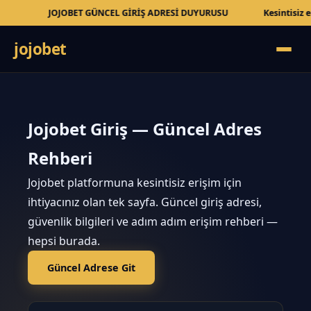
JOJOBET GÜNCEL GİRİŞ ADRESİ DUYURUSU
Kesintisiz erişim iç
jojobet
Jojobet
Giriş
— Güncel Adres
Rehberi
Jojobet platformuna kesintisiz erişim için
ihtiyacınız olan tek sayfa. Güncel giriş adresi,
güvenlik bilgileri ve adım adım erişim rehberi —
hepsi burada.
Güncel Adrese Git