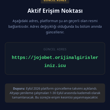
GÜNCEL ADRES
Aktif Erişim Noktası
Aşağıdaki adres, platformun şu an geçerli olan resmi
bağlantısıdır. Adres değişikliği olduğunda bu bölüm anında
güncellenir.
GÜNCEL ADRES
https://jojobet.orijinalgirisler
iniz.icu
Duyuru:
Eylül 2026 platform güncelleme takvimi açıklandı.
Altyapı yenileme çalışmaları 1-30 Eylül arasında kademeli olarak
tamamlanacak. Bu süreçte erişim kesintisi yaşanmayacaktır.