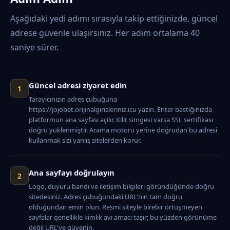
Aşağıdaki yedi adımı sırasıyla takip ettiğinizde, güncel
adrese güvenle ulaşırsınız. Her adım ortalama 40
saniye sürer.
Güncel adresi ziyaret edin
1
Tarayıcınızın adres çubuğuna
https://jojobet.orijinalgirisleriniz.icu yazın. Enter bastığınızda
platformun ana sayfası açılır. Kilit simgesi varsa SSL sertifikası
doğru yüklenmiştir. Arama motoru yerine doğrudan bu adresi
kullanmak sizi yanlış sitelerden korur.
Ana sayfayı doğrulayın
2
Logo, duyuru bandı ve iletişim bilgileri göründüğünde doğru
sitedesiniz. Adres çubuğundaki URL'nin tam doğru
olduğundan emin olun. Resmi siteyle birebir örtüşmeyen
sayfalar genellikle kimlik avı amacı taşır; bu yüzden görünüme
değil URL'ye güvenin.