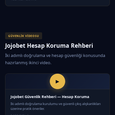
GÜVENLIK VIDEOSU
Jojobet Hesap Koruma Rehberi
İki adımlı doğrulama ve hesap güvenliği konusunda
hazırlanmış ikinci video.
▶
Jojobet Güvenlik Rehberi — Hesap Koruma
İki adımlı doğrulama kurulumu ve güvenli çıkış alışkanlıkları
üzerine pratik öneriler.