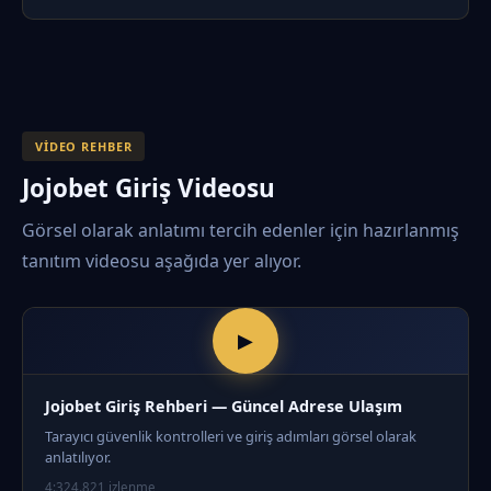
yaşarsanız mobil veriye geçerek giriş deneyebilirsiniz.
bağlantı otomatik olarak yeni adrese yönlendirme yapmaz; o
Platform rehberi, bu sayfanın alt bölümlerinde adım adım
Kurumsal ağlar veya okul ağları bazen belirli bağlantı
yüzden her zaman güncel bilgiyi buradan almanız önerilir.
sunulur. Özellikler, giriş rehberi, güvenlik önerileri ve sıkça
noktalarını kısıtlayabilir; bu durumda farklı bir ağ kullanmanız
sorulan sorular başlıkları altında tüm bilgiler düzenlenmiştir.
gerekebilir. Platform, DNS ayarları ve proxy
Ayrıca ana sayfadaki canlı destek butonuyla doğrudan
yapılandırmalarına da uyum sağlayacak biçimde
temsilciye bağlanarak rehber hakkında soru sorabilirsiniz.
tasarlanmıştır. Her koşulda en güncel adresle erişim
Video eğitimleri de görsel olarak rehberlik eder. İhtiyacınız
VIDEO REHBER
mümkündür.
olan bilgiye hızlıca ulaşmak için içindekiler bölümünden ilgili
Jojobet Giriş Videosu
başlığa tıklamanız yeterlidir.
Görsel olarak anlatımı tercih edenler için hazırlanmış
tanıtım videosu aşağıda yer alıyor.
▶
Jojobet Giriş Rehberi — Güncel Adrese Ulaşım
Tarayıcı güvenlik kontrolleri ve giriş adımları görsel olarak
anlatılıyor.
4:32
4.821 izlenme