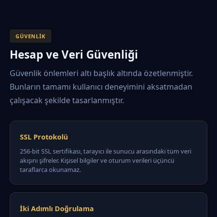
GÜVENLIK
Hesap ve Veri Güvenliği
Güvenlik önlemleri altı başlık altında özetlenmiştir.
Bunların tamamı kullanıcı deneyimini aksatmadan
çalışacak şekilde tasarlanmıştır.
SSL Protokolü
256-bit SSL sertifikası, tarayıcı ile sunucu arasındaki tüm veri
akışını şifreler. Kişisel bilgiler ve oturum verileri üçüncü
taraflarca okunamaz.
İki Adımlı Doğrulama