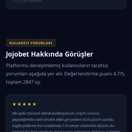
3:15
2.340 izlenme
KULLANICI YORUMLARI
Jojobet Hakkında Görüşler
Platformu deneyimlemiş kullanıcıların tarafsız
yorumları aşağıda yer alır. Değerlendirme puanı 4.7/5,
toplam 2847 oy.
★★★★★
Altı aydır düzenli olarak kullanıyorum, erişim sorunu
yaşadığımda canlı destek ekibi gerçekten hızlı çözüm sundu.
Sayfa yükleme hızı ortalaması 1.8 saniye civarında ölçtüm, bu
değerli bir fark yaratıyor. Kayıt süreci tamamen dijital ve 3 dakika