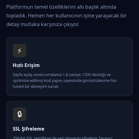
Platformun temel özelliklerini altı başlık altında
topladık. Hemen her kullanıcının işine yarayacak bir
detay mutlaka karşınıza çıkıyor.
⚡
Hızlı Erişim
Sayfa açılış süresi ortalama 1.8 saniye. CDN desteği ve
optimize edilmiş kod yapısı sayesinde görüntülenme hızı
tutarlı bir deneyim sunar.
🔒
SSL Şifreleme
256-bit SSL sertifikası ile veri alışverişi şifrelenir. Tarayıcı