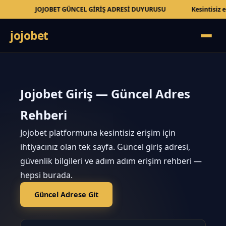
JOJOBET GÜNCEL GİRİŞ ADRESİ DUYURUSU
Kesintisiz erişim iç
jojobet
Jojobet
Giriş
— Güncel Adres
Rehberi
Jojobet platformuna kesintisiz erişim için
ihtiyacınız olan tek sayfa. Güncel giriş adresi,
güvenlik bilgileri ve adım adım erişim rehberi —
hepsi burada.
Güncel Adrese Git