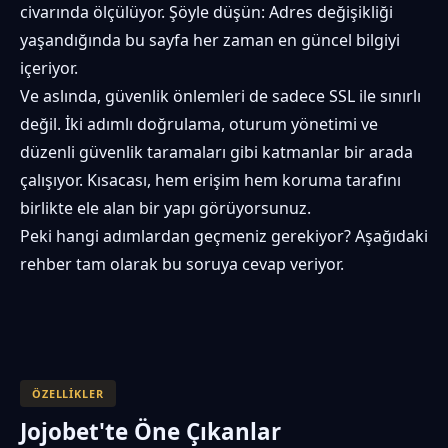
civarında ölçülüyor. Şöyle düşün: Adres değişikliği
yaşandığında bu sayfa her zaman en güncel bilgiyi
içeriyor.
Ve aslında, güvenlik önlemleri de sadece SSL ile sınırlı
değil. İki adımlı doğrulama, oturum yönetimi ve
düzenli güvenlik taramaları gibi katmanlar bir arada
çalışıyor. Kısacası, hem erişim hem koruma tarafını
birlikte ele alan bir yapı görüyorsunuz.
Peki hangi adımlardan geçmeniz gerekiyor? Aşağıdaki
rehber tam olarak bu soruya cevap veriyor.
ÖZELLIKLER
Jojobet'te Öne Çıkanlar