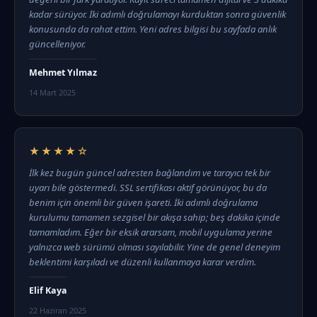
kadar sürüyor. İki adımlı doğrulamayı kurduktan sonra güvenlik
konusunda da rahat ettim. Yeni adres bilgisi bu sayfada anlık
güncelleniyor.
Mehmet Yılmaz
14 Mart 2025
★★★★☆
İlk kez bugün güncel adresten bağlandım ve tarayıcı tek bir
uyarı bile göstermedi. SSL sertifikası aktif görünüyor, bu da
benim için önemli bir güven işareti. İki adımlı doğrulama
kurulumu tamamen sezgisel bir akışa sahip; beş dakika içinde
tamamladım. Eğer bir eksik ararsam, mobil uygulama yerine
yalnızca web sürümü olması sayılabilir. Yine de genel deneyim
beklentimi karşıladı ve düzenli kullanmaya karar verdim.
Elif Kaya
22 Haziran 2025