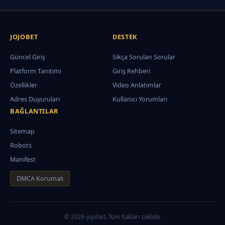
JOJOBET
DESTEK
Güncel Giriş
Sıkça Sorulan Sorular
Platform Tanıtımı
Giriş Rehberi
Özellikler
Video Anlatımlar
Adres Duyuruları
Kullanıcı Yorumları
BAĞLANTILAR
Sitemap
Robots
Manifest
DMCA Korumalı
©
2026
jojobet. Tüm hakları saklıdır.