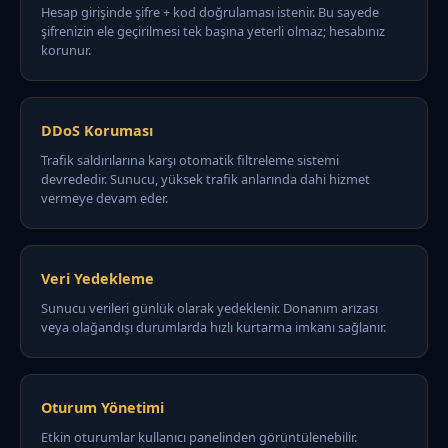
Hesap girişinde şifre + kod doğrulaması istenir. Bu sayede
şifrenizin ele geçirilmesi tek başına yeterli olmaz; hesabınız
korunur.
DDoS Koruması
Trafik saldırılarına karşı otomatik filtreleme sistemi
devrededir. Sunucu, yüksek trafik anlarında dahi hizmet
vermeye devam eder.
Veri Yedekleme
Sunucu verileri günlük olarak yedeklenir. Donanım arızası
veya olağandışı durumlarda hızlı kurtarma imkanı sağlanır.
Oturum Yönetimi
Etkin oturumlar kullanıcı panelinden görüntülenebilir.