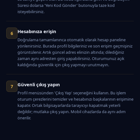
Süresi dolarsa 'Yeni Kod Gönder' butonuyla taze kod
isteyebilirsiniz.
Hesabınıza erişin
6
Doğrulama tamamlanınca otomatik olarak hesap paneline
yönlenirsiniz. Burada profil bilgileriniz ve son erişim geçmişiniz
görüntülenir. Artık güncel adres elinizin altında; dilediğiniz
zaman aynı adresten giriş yapabilirsiniz. Oturumunuz açık
kaldığında güvenlik için çıkış yapmayı unutmayın.
Güvenli çıkış yapın
7
Profil menüsünden 'Çıkış Yap' seçeneğini kullanın. Bu işlem
oturum çerezlerini temizler ve hesabınızı başkalarının erişimine
kapatır. Ortak bilgisayarlarda tarayıcıyı kapatmak yeterli
değildir; mutlaka çıkış yapın. Mobil cihazlarda da aynı adım
önerilir.