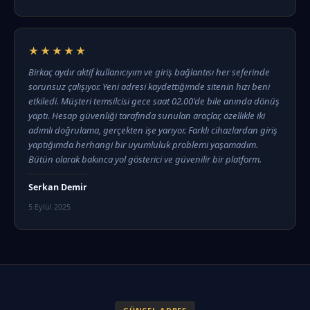
★★★★★
Birkaç aydır aktif kullanıcıyım ve giriş bağlantısı her seferinde
sorunsuz çalışıyor. Yeni adresi kaydettiğimde sitenin hızı beni
etkiledi. Müşteri temsilcisi gece saat 02.00'de bile anında dönüş
yaptı. Hesap güvenliği tarafında sunulan araçlar, özellikle iki
adımlı doğrulama, gerçekten işe yarıyor. Farklı cihazlardan giriş
yaptığımda herhangi bir uyumluluk problemi yaşamadım.
Bütün olarak bakınca yol gösterici ve güvenilir bir platform.
Serkan Demir
5 Eylül 2025