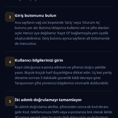
Giriş butonunu bulun
3
Ana sayfanın sağ üst köşesinde 'Giriş' veya 'Oturum Aç'
butonu yer alır. Butona tıklayınca kullanıcı adı ve şifre alanları
açılır. Henüz üye değilseniz 'Kayıt Ol' bağlantısıyla yeni üyelik
oluşturabilirsiniz. Giriş butonu ayrıca sayfanın alt bölümünde
de mevcuttur.
Kullanıcı bilgilerinizi girin
4
Kayıt olduğunuz e-posta adresini ve şifrenizi doğru şekilde
yazın. Büyük-küçük harf duyarlılığına dikkat edin. Üç kez yanlış
deneme sonrası 5 dakikalık güvenlik kilidi devreye girer.
Tarayıcınızın şifre yöneticisi bilgilerinizi otomatik doldurabilir.
İki adımlı doğrulamayı tamamlayın
5
İki adımlı doğrulama aktifse, şifrenizden sonra ek kod ekranı
gelir. Kod, telefonunuza SMS veya e-postanıza link olarak iletilir.
30 saniye geçerli olan bu kodu ilgili alana girin ve doğrulayın.