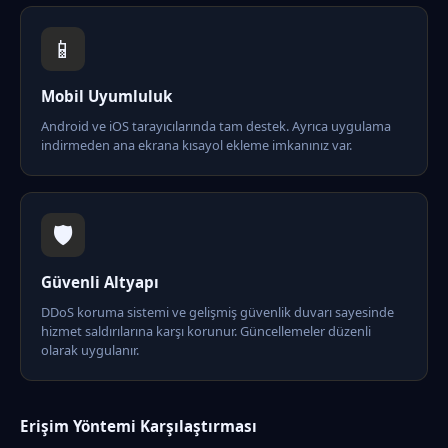
📱
Mobil Uyumluluk
Android ve iOS tarayıcılarında tam destek. Ayrıca uygulama
indirmeden ana ekrana kısayol ekleme imkanınız var.
🛡️
Güvenli Altyapı
DDoS koruma sistemi ve gelişmiş güvenlik duvarı sayesinde
hizmet saldırılarına karşı korunur. Güncellemeler düzenli
olarak uygulanır.
Erişim Yöntemi Karşılaştırması