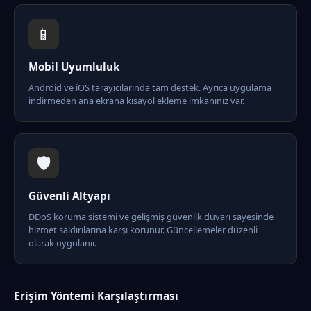
📱
Mobil Uyumluluk
Android ve iOS tarayıcılarında tam destek. Ayrıca uygulama
indirmeden ana ekrana kısayol ekleme imkanınız var.
🛡️
Güvenli Altyapı
DDoS koruma sistemi ve gelişmiş güvenlik duvarı sayesinde
hizmet saldırılarına karşı korunur. Güncellemeler düzenli
olarak uygulanır.
Erişim Yöntemi Karşılaştırması