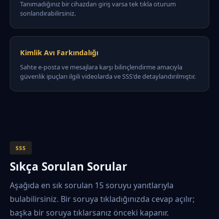
Tanımadığınız bir cihazdan giriş varsa tek tıkla oturum
sonlandırabilirsiniz.
Kimlik Avı Farkındalığı
Sahte e-posta ve mesajlara karşı bilinçlendirme amacıyla
güvenlik ipuçları ilgili videolarda ve SSS'de detaylandırılmıştır.
SSS
Sıkça Sorulan Sorular
Aşağıda en sık sorulan 15 soruyu yanıtlarıyla
bulabilirsiniz. Bir soruya tıkladığınızda cevap açılır;
başka bir soruya tıklarsanız önceki kapanır.