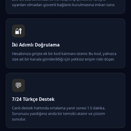
uyarıları olmadan güvenli bağlantı kurulmasına imkan tanır.
🔐
İki Adımlı Doğrulama
Hesabınıza girişte ek bir kod katmanı istenir. Bu kod, yalnızca
size ait bir kanala gönderildiği için yetkisiz erişim riski düşer.
💬
7/24 Türkçe Destek
Canlı destek hattında ortalama yanıt süresi 1.5 dakika.
Sorunuzu yazdığınız anda bir temsilci atanır ve çözüm
sunulur.