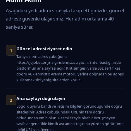
Aşağıdaki yedi adımı sırasıyla takip ettiğinizde, güncel
adrese güvenle ulaşırsınız. Her adım ortalama 40
saniye sürer.
Güncel adresi ziyaret edin
1
Tarayıcınızın adres çubuğuna
https://jojobet.orijinalgirisleriniz.icu yazın. Enter bastığınızda
platformun ana sayfası açılır. Kilit simgesi varsa SSL sertifikası
doğru yüklenmiştir. Arama motoru yerine doğrudan bu adresi
kullanmak sizi yanlış sitelerden korur.
Ana sayfayı doğrulayın
2
Logo, duyuru bandı ve iletişim bilgileri göründüğünde doğru
sitedesiniz. Adres çubuğundaki URL'nin tam doğru
olduğundan emin olun. Resmi siteyle birebir örtüşmeyen
sayfalar genellikle kimlik avı amacı taşır; bu yüzden görünüme
değil URL'ye güvenin.