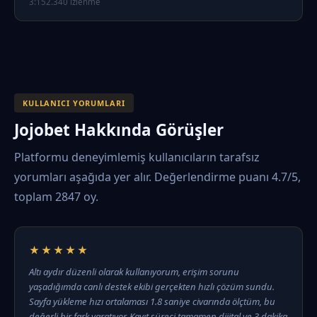
3:15
2.340 izlenme
KULLANICI YORUMLARI
Jojobet Hakkında Görüşler
Platformu deneyimlemiş kullanıcıların tarafsız
yorumları aşağıda yer alır. Değerlendirme puanı 4.7/5,
toplam 2847 oy.
★★★★★
Altı aydır düzenli olarak kullanıyorum, erişim sorunu
yaşadığımda canlı destek ekibi gerçekten hızlı çözüm sundu.
Sayfa yükleme hızı ortalaması 1.8 saniye civarında ölçtüm, bu
değerli bir fark yaratıyor. Kayıt süreci tamamen dijital ve 3 dakika