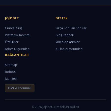
JOJOBET
DESTEK
Güncel Giriş
Sıkça Sorulan Sorular
Platform Tanıtımı
Giriş Rehberi
Özellikler
Video Anlatımlar
Adres Duyuruları
Kullanıcı Yorumları
BAĞLANTILAR
Sitemap
Robots
Manifest
DMCA Korumalı
©
2026
jojobet. Tüm hakları saklıdır.