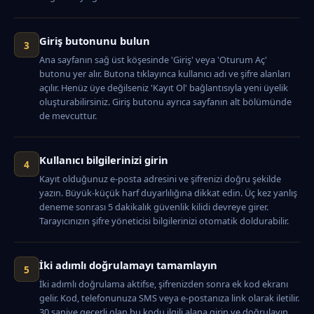
Giriş butonunu bulun
3
Ana sayfanın sağ üst köşesinde 'Giriş' veya 'Oturum Aç'
butonu yer alır. Butona tıklayınca kullanıcı adı ve şifre alanları
açılır. Henüz üye değilseniz 'Kayıt Ol' bağlantısıyla yeni üyelik
oluşturabilirsiniz. Giriş butonu ayrıca sayfanın alt bölümünde
de mevcuttur.
Kullanıcı bilgilerinizi girin
4
Kayıt olduğunuz e-posta adresini ve şifrenizi doğru şekilde
yazın. Büyük-küçük harf duyarlılığına dikkat edin. Üç kez yanlış
deneme sonrası 5 dakikalık güvenlik kilidi devreye girer.
Tarayıcınızın şifre yöneticisi bilgilerinizi otomatik doldurabilir.
İki adımlı doğrulamayı tamamlayın
5
İki adımlı doğrulama aktifse, şifrenizden sonra ek kod ekranı
gelir. Kod, telefonunuza SMS veya e-postanıza link olarak iletilir.
30 saniye geçerli olan bu kodu ilgili alana girin ve doğrulayın.