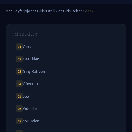
Ana Sayfa
jojobet Giriş
Özellikler
Giriş Rehberi
SSS
İÇINDEKILER
Giriş
01
Özellikler
02
Giriş Rehberi
03
Güvenlik
04
SSS
05
Videolar
06
Yorumlar
07