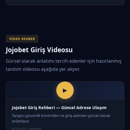
yaşarsanız mobil veriye geçerek giriş deneyebilirsiniz.
bağlantı otomatik olarak yeni adrese yönlendirme yapmaz; o
Platform rehberi, bu sayfanın alt bölümlerinde adım adım
Kurumsal ağlar veya okul ağları bazen belirli bağlantı
yüzden her zaman güncel bilgiyi buradan almanız önerilir.
sunulur. Özellikler, giriş rehberi, güvenlik önerileri ve sıkça
noktalarını kısıtlayabilir; bu durumda farklı bir ağ kullanmanız
sorulan sorular başlıkları altında tüm bilgiler düzenlenmiştir.
gerekebilir. Platform, DNS ayarları ve proxy
Ayrıca ana sayfadaki canlı destek butonuyla doğrudan
yapılandırmalarına da uyum sağlayacak biçimde
temsilciye bağlanarak rehber hakkında soru sorabilirsiniz.
tasarlanmıştır. Her koşulda en güncel adresle erişim
Video eğitimleri de görsel olarak rehberlik eder. İhtiyacınız
VIDEO REHBER
mümkündür.
olan bilgiye hızlıca ulaşmak için içindekiler bölümünden ilgili
Jojobet Giriş Videosu
başlığa tıklamanız yeterlidir.
Görsel olarak anlatımı tercih edenler için hazırlanmış
tanıtım videosu aşağıda yer alıyor.
▶
Jojobet Giriş Rehberi — Güncel Adrese Ulaşım
Tarayıcı güvenlik kontrolleri ve giriş adımları görsel olarak
anlatılıyor.
4:32
4.821 izlenme