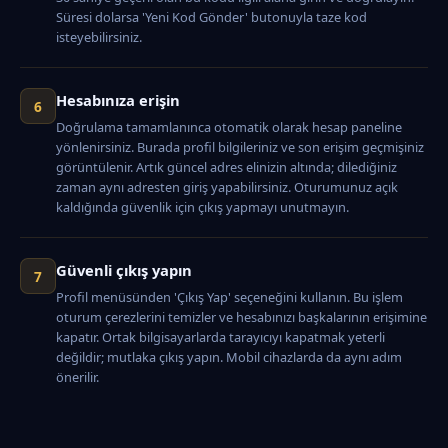
Süresi dolarsa 'Yeni Kod Gönder' butonuyla taze kod
isteyebilirsiniz.
Hesabınıza erişin
6
Doğrulama tamamlanınca otomatik olarak hesap paneline
yönlenirsiniz. Burada profil bilgileriniz ve son erişim geçmişiniz
görüntülenir. Artık güncel adres elinizin altında; dilediğiniz
zaman aynı adresten giriş yapabilirsiniz. Oturumunuz açık
kaldığında güvenlik için çıkış yapmayı unutmayın.
Güvenli çıkış yapın
7
Profil menüsünden 'Çıkış Yap' seçeneğini kullanın. Bu işlem
oturum çerezlerini temizler ve hesabınızı başkalarının erişimine
kapatır. Ortak bilgisayarlarda tarayıcıyı kapatmak yeterli
değildir; mutlaka çıkış yapın. Mobil cihazlarda da aynı adım
önerilir.