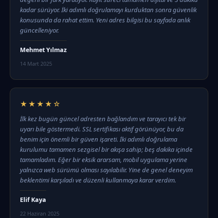
kadar sürüyor. İki adımlı doğrulamayı kurduktan sonra güvenlik
konusunda da rahat ettim. Yeni adres bilgisi bu sayfada anlık
güncelleniyor.
Mehmet Yılmaz
14 Mart 2025
★★★★☆
İlk kez bugün güncel adresten bağlandım ve tarayıcı tek bir
uyarı bile göstermedi. SSL sertifikası aktif görünüyor, bu da
benim için önemli bir güven işareti. İki adımlı doğrulama
kurulumu tamamen sezgisel bir akışa sahip; beş dakika içinde
tamamladım. Eğer bir eksik ararsam, mobil uygulama yerine
yalnızca web sürümü olması sayılabilir. Yine de genel deneyim
beklentimi karşıladı ve düzenli kullanmaya karar verdim.
Elif Kaya
22 Haziran 2025