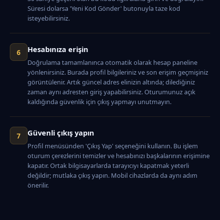
Süresi dolarsa 'Yeni Kod Gönder' butonuyla taze kod
isteyebilirsiniz.
Hesabınıza erişin
6
Doğrulama tamamlanınca otomatik olarak hesap paneline
yönlenirsiniz. Burada profil bilgileriniz ve son erişim geçmişiniz
görüntülenir. Artık güncel adres elinizin altında; dilediğiniz
zaman aynı adresten giriş yapabilirsiniz. Oturumunuz açık
kaldığında güvenlik için çıkış yapmayı unutmayın.
Güvenli çıkış yapın
7
Profil menüsünden 'Çıkış Yap' seçeneğini kullanın. Bu işlem
oturum çerezlerini temizler ve hesabınızı başkalarının erişimine
kapatır. Ortak bilgisayarlarda tarayıcıyı kapatmak yeterli
değildir; mutlaka çıkış yapın. Mobil cihazlarda da aynı adım
önerilir.