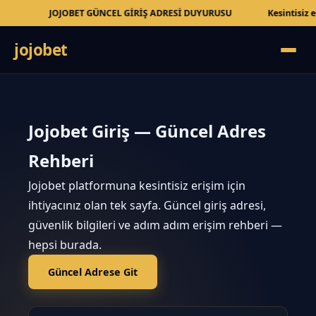
JOJOBET GÜNCEL GİRİŞ ADRESİ DUYURUSU
Kesintisiz erişim iç
jojobet
Jojobet
Giriş
— Güncel Adres
Rehberi
Jojobet platformuna kesintisiz erişim için
ihtiyacınız olan tek sayfa. Güncel giriş adresi,
güvenlik bilgileri ve adım adım erişim rehberi —
hepsi burada.
Güncel Adrese Git