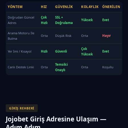
YÖNTEM
HIZ
GÜVENLIK
KOLAYLIK
ÖNERILEN
Doğrudan Güncel
Çok
SSL +
Yüksek
Evet
Adres
Hızlı
Doğrulama
Arama Motoru İle
Orta
Düşük Risk
Orta
Hayır
Bulma
Çok
Yer İmi / Kısayol
Hızlı
Güvenli
Evet
Yüksek
Temsilci
Canlı Destek Linki
Orta
Orta
Koşullu
Onaylı
GIRIŞ REHBERI
Jojobet Giriş Adresine Ulaşım —
Adım Adım