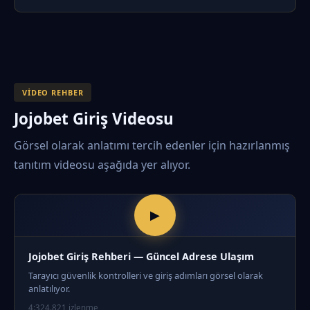
yaşarsanız mobil veriye geçerek giriş deneyebilirsiniz.
bağlantı otomatik olarak yeni adrese yönlendirme yapmaz; o
Platform rehberi, bu sayfanın alt bölümlerinde adım adım
Kurumsal ağlar veya okul ağları bazen belirli bağlantı
yüzden her zaman güncel bilgiyi buradan almanız önerilir.
sunulur. Özellikler, giriş rehberi, güvenlik önerileri ve sıkça
noktalarını kısıtlayabilir; bu durumda farklı bir ağ kullanmanız
sorulan sorular başlıkları altında tüm bilgiler düzenlenmiştir.
gerekebilir. Platform, DNS ayarları ve proxy
Ayrıca ana sayfadaki canlı destek butonuyla doğrudan
yapılandırmalarına da uyum sağlayacak biçimde
temsilciye bağlanarak rehber hakkında soru sorabilirsiniz.
tasarlanmıştır. Her koşulda en güncel adresle erişim
Video eğitimleri de görsel olarak rehberlik eder. İhtiyacınız
VIDEO REHBER
mümkündür.
olan bilgiye hızlıca ulaşmak için içindekiler bölümünden ilgili
Jojobet Giriş Videosu
başlığa tıklamanız yeterlidir.
Görsel olarak anlatımı tercih edenler için hazırlanmış
tanıtım videosu aşağıda yer alıyor.
▶
Jojobet Giriş Rehberi — Güncel Adrese Ulaşım
Tarayıcı güvenlik kontrolleri ve giriş adımları görsel olarak
anlatılıyor.
4:32
4.821 izlenme