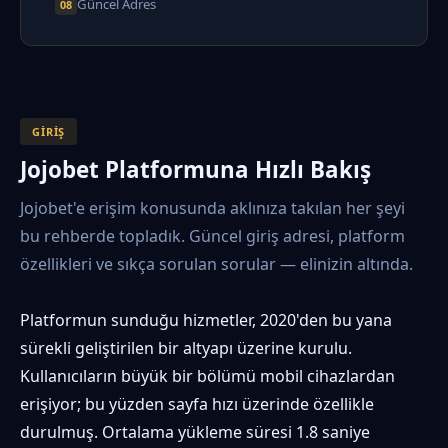
Güncel Adres
08
GIRIŞ
Jojobet Platformuna Hızlı Bakış
Jojobet'e erişim konusunda aklınıza takılan her şeyi
bu rehberde topladık. Güncel giriş adresi, platform
özellikleri ve sıkça sorulan sorular — elinizin altında.
Platformun sunduğu hizmetler, 2020'den bu yana
sürekli geliştirilen bir altyapı üzerine kurulu.
Kullanıcıların büyük bir bölümü mobil cihazlardan
erişiyor; bu yüzden sayfa hızı üzerinde özellikle
durulmuş. Ortalama yükleme süresi 1.8 saniye