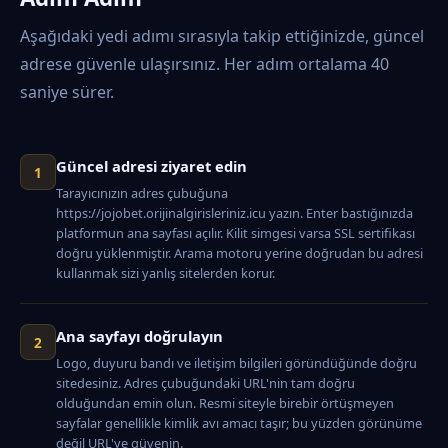
Aşağıdaki yedi adımı sırasıyla takip ettiğinizde, güncel
adrese güvenle ulaşırsınız. Her adım ortalama 40
saniye sürer.
Güncel adresi ziyaret edin
1
Tarayıcınızın adres çubuğuna
https://jojobet.orijinalgirisleriniz.icu yazın. Enter bastığınızda
platformun ana sayfası açılır. Kilit simgesi varsa SSL sertifikası
doğru yüklenmiştir. Arama motoru yerine doğrudan bu adresi
kullanmak sizi yanlış sitelerden korur.
Ana sayfayı doğrulayın
2
Logo, duyuru bandı ve iletişim bilgileri göründüğünde doğru
sitedesiniz. Adres çubuğundaki URL'nin tam doğru
olduğundan emin olun. Resmi siteyle birebir örtüşmeyen
sayfalar genellikle kimlik avı amacı taşır; bu yüzden görünüme
değil URL'ye güvenin.