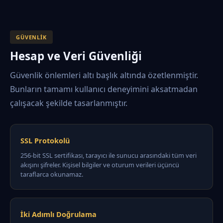
GÜVENLIK
Hesap ve Veri Güvenliği
Güvenlik önlemleri altı başlık altında özetlenmiştir.
Bunların tamamı kullanıcı deneyimini aksatmadan
çalışacak şekilde tasarlanmıştır.
SSL Protokolü
256-bit SSL sertifikası, tarayıcı ile sunucu arasındaki tüm veri
akışını şifreler. Kişisel bilgiler ve oturum verileri üçüncü
taraflarca okunamaz.
İki Adımlı Doğrulama