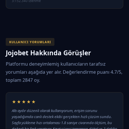
3:15
2.340 izlenme
KULLANICI YORUMLARI
Jojobet Hakkında Görüşler
Platformu deneyimlemiş kullanıcıların tarafsız
yorumları aşağıda yer alır. Değerlendirme puanı 4.7/5,
toplam 2847 oy.
★★★★★
Altı aydır düzenli olarak kullanıyorum, erişim sorunu
yaşadığımda canlı destek ekibi gerçekten hızlı çözüm sundu.
Sayfa yükleme hızı ortalaması 1.8 saniye civarında ölçtüm, bu
değerli bir fark yaratıyor. Kayıt süreci tamamen dijital ve 3 dakika