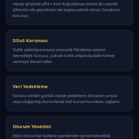
Hesap girişinde şifre + kod doğrulaması istenir. Bu sayede
şifrenizin ele geçirilmesi tek başına yeterli olmaz; hesabınız
korunur.
DDoS Koruması
Trafik saldırılarına karşı otomatik filtreleme sistemi
devrededir. Sunucu, yüksek trafik anlarında dahi hizmet
vermeye devam eder.
Veri Yedekleme
Sunucu verileri günlük olarak yedeklenir. Donanım arızası
veya olağandışı durumlarda hızlı kurtarma imkanı sağlanır.
Oturum Yönetimi
Etkin oturumlar kullanıcı panelinden görüntülenebilir.