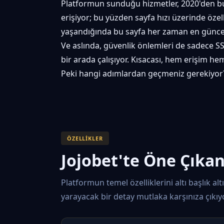
Platformun sunduğu hizmetler, 2020'den bu y
erişiyor; bu yüzden sayfa hızı üzerinde öze
yaşandığında bu sayfa her zaman en güncel b
Ve aslında, güvenlik önlemleri de sadece SSL
bir arada çalışıyor. Kısacası, hem erişim he
Peki hangi adımlardan geçmeniz gerekiyor?
ÖZELLIKLER
Jojobet'te Öne Çıkan
Platformun temel özelliklerini altı başlık al
yarayacak bir detay mutlaka karşınıza çıkıyo