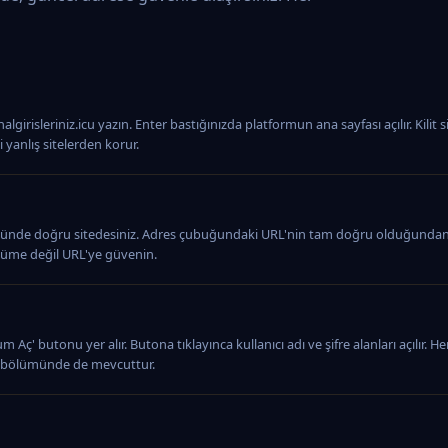
algirisleriniz.icu yazın. Enter bastığınızda platformun ana sayfası açılır. Kili
yanlış sitelerden korur.
üğünde doğru sitedesiniz. Adres çubuğundaki URL'nin tam doğru olduğundan 
ünüme değil URL'ye güvenin.
Aç' butonu yer alır. Butona tıklayınca kullanıcı adı ve şifre alanları açılır. H
alt bölümünde de mevcuttur.