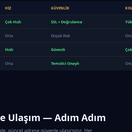
HIZ
GÜVENLIK
KO
Çok Hızlı
SSL + Doğrulama
Yük
Orta
Düşük Risk
Ort
Hızlı
Güvenli
Çok
Orta
Temsilci Onaylı
Ort
ine Ulaşım — Adım Adım
izde, güncel adrese güvenle ulaşırsınız. Her