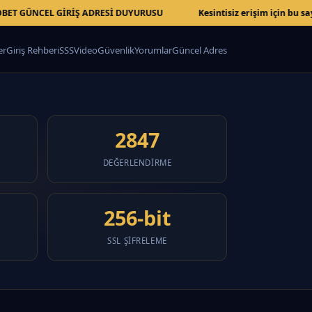
İRİŞ ADRESİ DUYURUSU
Kesintisiz erişim için bu sayfayı işaretleyi
er
Giriş Rehberi
SSS
Video
Güvenlik
Yorumlar
Güncel Adres
2847
DEĞERLENDIRME
256-bit
SSL ŞIFRELEME