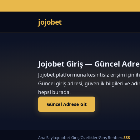
jojobet
Jojobet
Giriş
— Güncel Adre
Jojobet platformuna kesintisiz erişim için ih
Güncel giriş adresi, güvenlik bilgileri ve a
hepsi burada.
Güncel Adrese Git
Ana Sayfa
jojobet Giriş
Özellikler
Giriş Rehberi
SSS