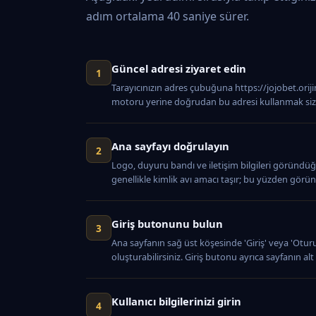
adım ortalama 40 saniye sürer.
Güncel adresi ziyaret edin
1
Tarayıcınızın adres çubuğuna https://jojobet.orijin
motoru yerine doğrudan bu adresi kullanmak sizi 
Ana sayfayı doğrulayın
2
Logo, duyuru bandı ve iletişim bilgileri göründ
genellikle kimlik avı amacı taşır; bu yüzden gör
Giriş butonunu bulun
3
Ana sayfanın sağ üst köşesinde 'Giriş' veya 'Oturum 
oluşturabilirsiniz. Giriş butonu ayrıca sayfanın 
Kullanıcı bilgilerinizi girin
4