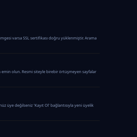
t simgesi varsa SSL sertifikası doğru yüklenmiştir. Arama
emin olun. Resmi siteyle birebir örtüşmeyen sayfalar
enüz üye değilseniz 'Kayıt Ol' bağlantısıyla yeni üyelik