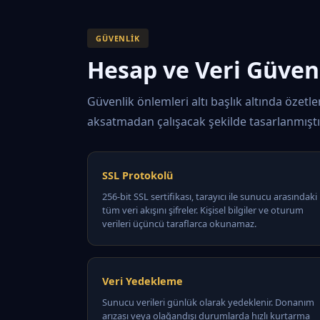
GÜVENLIK
Hesap ve Veri Güven
Güvenlik önlemleri altı başlık altında özetl
aksatmadan çalışacak şekilde tasarlanmıştı
SSL Protokolü
256-bit SSL sertifikası, tarayıcı ile sunucu arasındaki
tüm veri akışını şifreler. Kişisel bilgiler ve oturum
verileri üçüncü taraflarca okunamaz.
Veri Yedekleme
Sunucu verileri günlük olarak yedeklenir. Donanım
arızası veya olağandışı durumlarda hızlı kurtarma