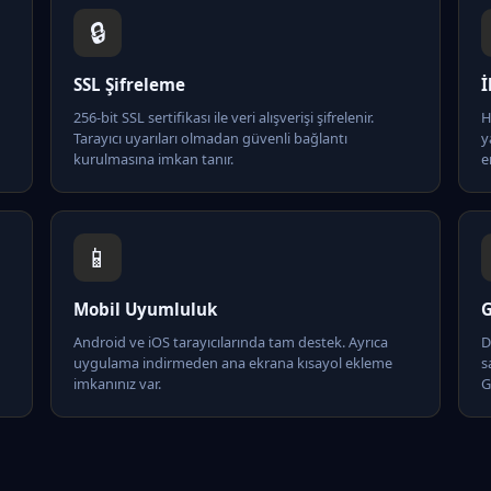
🔒
SSL Şifreleme
İ
256-bit SSL sertifikası ile veri alışverişi şifrelenir.
H
Tarayıcı uyarıları olmadan güvenli bağlantı
y
kurulmasına imkan tanır.
e
📱
Mobil Uyumluluk
G
Android ve iOS tarayıcılarında tam destek. Ayrıca
D
uygulama indirmeden ana ekrana kısayol ekleme
s
imkanınız var.
G