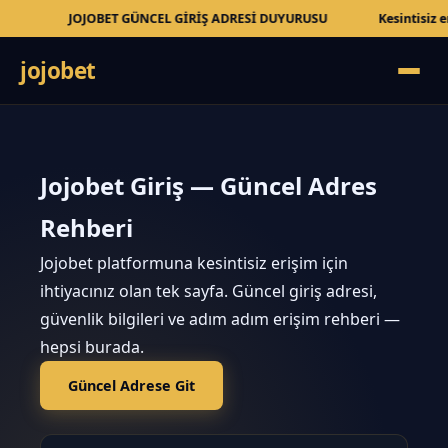
JOJOBET GÜNCEL GİRİŞ ADRESİ DUYURUSU
Kesintisiz erişim iç
jojobet
Jojobet
Giriş
— Güncel Adres
Rehberi
Jojobet platformuna kesintisiz erişim için
ihtiyacınız olan tek sayfa. Güncel giriş adresi,
güvenlik bilgileri ve adım adım erişim rehberi —
hepsi burada.
Güncel Adrese Git