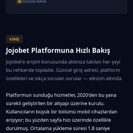
Güncel Adres
08
GIRIŞ
Jojobet Platformuna Hızlı Bakış
Jojobet'e erişim konusunda aklınıza takılan her şeyi
bu rehberde topladık. Güncel giriş adresi, platform
özellikleri ve sıkça sorulan sorular — elinizin altında.
Platformun sunduğu hizmetler, 2020'den bu yana
sürekli geliştirilen bir altyapı üzerine kurulu.
Kullanıcıların büyük bir bölümü mobil cihazlardan
erişiyor; bu yüzden sayfa hızı üzerinde özellikle
durulmuş. Ortalama yükleme süresi 1.8 saniye