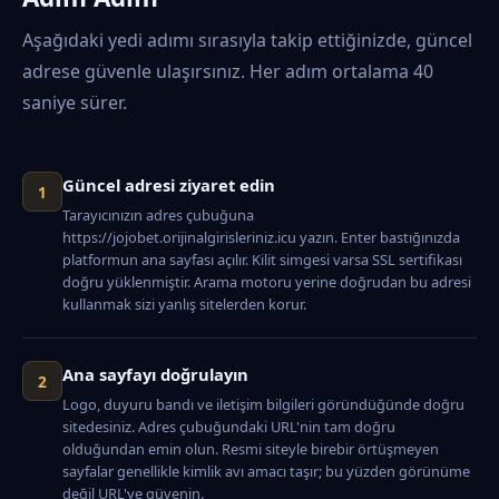
Aşağıdaki yedi adımı sırasıyla takip ettiğinizde, güncel
adrese güvenle ulaşırsınız. Her adım ortalama 40
saniye sürer.
Güncel adresi ziyaret edin
1
Tarayıcınızın adres çubuğuna
https://jojobet.orijinalgirisleriniz.icu yazın. Enter bastığınızda
platformun ana sayfası açılır. Kilit simgesi varsa SSL sertifikası
doğru yüklenmiştir. Arama motoru yerine doğrudan bu adresi
kullanmak sizi yanlış sitelerden korur.
Ana sayfayı doğrulayın
2
Logo, duyuru bandı ve iletişim bilgileri göründüğünde doğru
sitedesiniz. Adres çubuğundaki URL'nin tam doğru
olduğundan emin olun. Resmi siteyle birebir örtüşmeyen
sayfalar genellikle kimlik avı amacı taşır; bu yüzden görünüme
değil URL'ye güvenin.