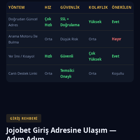
YÖNTEM
HIZ
GÜVENLIK
KOLAYLIK
ÖNERILEN
Doğrudan Güncel
Çok
SSL +
Yüksek
Evet
Adres
Hızlı
Doğrulama
Arama Motoru İle
Orta
Düşük Risk
Orta
Hayır
Bulma
Çok
Yer İmi / Kısayol
Hızlı
Güvenli
Evet
Yüksek
Temsilci
Canlı Destek Linki
Orta
Orta
Koşullu
Onaylı
GIRIŞ REHBERI
Jojobet Giriş Adresine Ulaşım —
Adım Adım