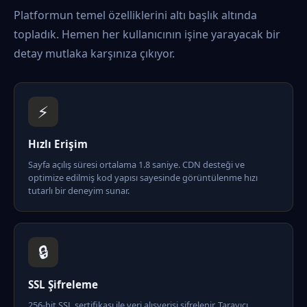
Platformun temel özelliklerini altı başlık altında
topladık. Hemen her kullanıcının işine yarayacak bir
detay mutlaka karşınıza çıkıyor.
⚡
Hızlı Erişim
Sayfa açılış süresi ortalama 1.8 saniye. CDN desteği ve
optimize edilmiş kod yapısı sayesinde görüntülenme hızı
tutarlı bir deneyim sunar.
🔒
SSL Şifreleme
256-bit SSL sertifikası ile veri alışverişi şifrelenir. Tarayıcı