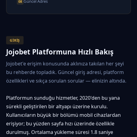
Güncel Adres
08
GIRIŞ
Jojobet Platformuna Hızlı Bakış
Jojobet'e erişim konusunda aklınıza takılan her şeyi
bu rehberde topladık. Güncel giriş adresi, platform
özellikleri ve sıkça sorulan sorular — elinizin altında.
Platformun sunduğu hizmetler, 2020'den bu yana
sürekli geliştirilen bir altyapı üzerine kurulu.
Kullanıcıların büyük bir bölümü mobil cihazlardan
erişiyor; bu yüzden sayfa hızı üzerinde özellikle
durulmuş. Ortalama yükleme süresi 1.8 saniye