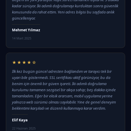
kadar sürüyor. İki adımlı doğrulamayı kurduktan sonra güvenlik
konusunda da rahat ettim. Yeni adres bilgisi bu sayfada anlık
güncelleniyor.
Mehmet Yılmaz
14 Mart 2025
★★★★☆
İlk kez bugün güncel adresten bağlandım ve tarayıcı tek bir
uyarı bile göstermedi. SSL sertifikası aktif görünüyor, bu da
benim için önemli bir güven işareti. İki adımlı doğrulama
kurulumu tamamen sezgisel bir akışa sahip; beş dakika içinde
tamamladım. Eğer bir eksik ararsam, mobil uygulama yerine
yalnızca web sürümü olması sayılabilir. Yine de genel deneyim
beklentimi karşıladı ve düzenli kullanmaya karar verdim.
Elif Kaya
22 Haziran 2025