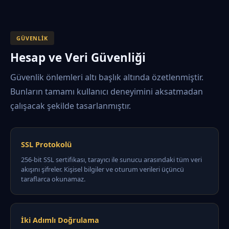
GÜVENLIK
Hesap ve Veri Güvenliği
Güvenlik önlemleri altı başlık altında özetlenmiştir.
Bunların tamamı kullanıcı deneyimini aksatmadan
çalışacak şekilde tasarlanmıştır.
SSL Protokolü
256-bit SSL sertifikası, tarayıcı ile sunucu arasındaki tüm veri
akışını şifreler. Kişisel bilgiler ve oturum verileri üçüncü
taraflarca okunamaz.
İki Adımlı Doğrulama