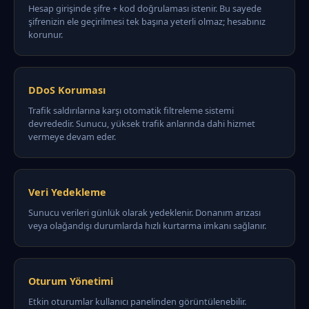
Hesap girişinde şifre + kod doğrulaması istenir. Bu sayede
şifrenizin ele geçirilmesi tek başına yeterli olmaz; hesabınız
korunur.
DDoS Koruması
Trafik saldırılarına karşı otomatik filtreleme sistemi
devrededir. Sunucu, yüksek trafik anlarında dahi hizmet
vermeye devam eder.
Veri Yedekleme
Sunucu verileri günlük olarak yedeklenir. Donanım arızası
veya olağandışı durumlarda hızlı kurtarma imkanı sağlanır.
Oturum Yönetimi
Etkin oturumlar kullanıcı panelinden görüntülenebilir.