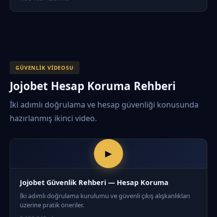
GÜVENLIK VIDEOSU
Jojobet Hesap Koruma Rehberi
İki adımlı doğrulama ve hesap güvenliği konusunda
hazırlanmış ikinci video.
▶
Jojobet Güvenlik Rehberi — Hesap Koruma
İki adımlı doğrulama kurulumu ve güvenli çıkış alışkanlıkları
üzerine pratik öneriler.