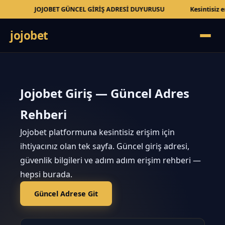
JOJOBET GÜNCEL GİRİŞ ADRESİ DUYURUSU
Kesintisiz erişim iç
jojobet
Jojobet
Giriş
— Güncel Adres
Rehberi
Jojobet platformuna kesintisiz erişim için
ihtiyacınız olan tek sayfa. Güncel giriş adresi,
güvenlik bilgileri ve adım adım erişim rehberi —
hepsi burada.
Güncel Adrese Git