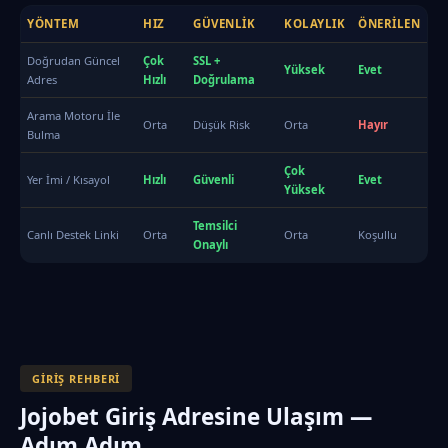
YÖNTEM
HIZ
GÜVENLIK
KOLAYLIK
ÖNERILEN
Doğrudan Güncel
Çok
SSL +
Yüksek
Evet
Adres
Hızlı
Doğrulama
Arama Motoru İle
Orta
Düşük Risk
Orta
Hayır
Bulma
Çok
Yer İmi / Kısayol
Hızlı
Güvenli
Evet
Yüksek
Temsilci
Canlı Destek Linki
Orta
Orta
Koşullu
Onaylı
GIRIŞ REHBERI
Jojobet Giriş Adresine Ulaşım —
Adım Adım