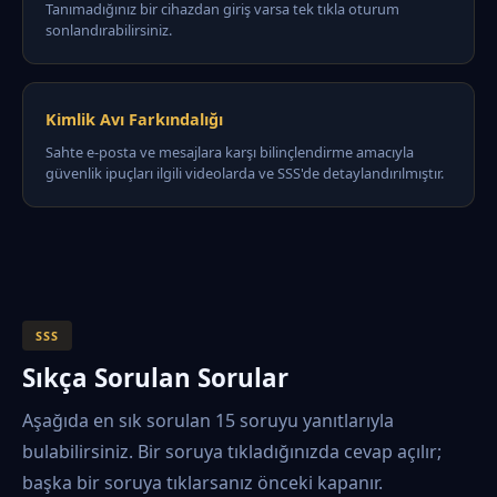
Tanımadığınız bir cihazdan giriş varsa tek tıkla oturum
sonlandırabilirsiniz.
Kimlik Avı Farkındalığı
Sahte e-posta ve mesajlara karşı bilinçlendirme amacıyla
güvenlik ipuçları ilgili videolarda ve SSS'de detaylandırılmıştır.
SSS
Sıkça Sorulan Sorular
Aşağıda en sık sorulan 15 soruyu yanıtlarıyla
bulabilirsiniz. Bir soruya tıkladığınızda cevap açılır;
başka bir soruya tıklarsanız önceki kapanır.