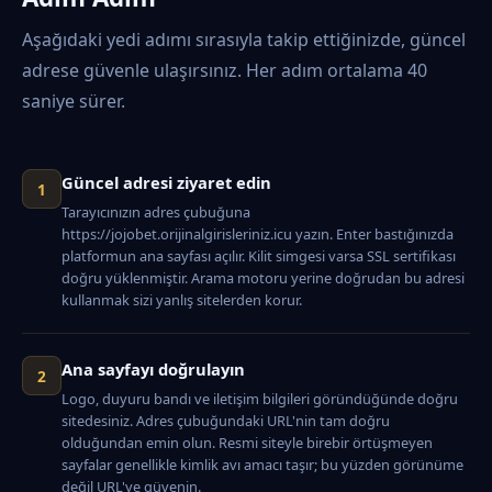
Aşağıdaki yedi adımı sırasıyla takip ettiğinizde, güncel
adrese güvenle ulaşırsınız. Her adım ortalama 40
saniye sürer.
Güncel adresi ziyaret edin
1
Tarayıcınızın adres çubuğuna
https://jojobet.orijinalgirisleriniz.icu yazın. Enter bastığınızda
platformun ana sayfası açılır. Kilit simgesi varsa SSL sertifikası
doğru yüklenmiştir. Arama motoru yerine doğrudan bu adresi
kullanmak sizi yanlış sitelerden korur.
Ana sayfayı doğrulayın
2
Logo, duyuru bandı ve iletişim bilgileri göründüğünde doğru
sitedesiniz. Adres çubuğundaki URL'nin tam doğru
olduğundan emin olun. Resmi siteyle birebir örtüşmeyen
sayfalar genellikle kimlik avı amacı taşır; bu yüzden görünüme
değil URL'ye güvenin.