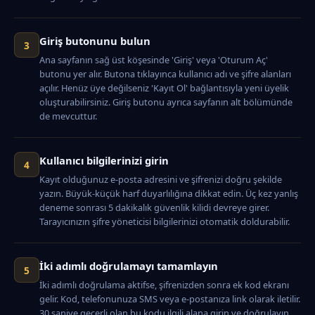
Giriş butonunu bulun
3
Ana sayfanın sağ üst köşesinde 'Giriş' veya 'Oturum Aç'
butonu yer alır. Butona tıklayınca kullanıcı adı ve şifre alanları
açılır. Henüz üye değilseniz 'Kayıt Ol' bağlantısıyla yeni üyelik
oluşturabilirsiniz. Giriş butonu ayrıca sayfanın alt bölümünde
de mevcuttur.
Kullanıcı bilgilerinizi girin
4
Kayıt olduğunuz e-posta adresini ve şifrenizi doğru şekilde
yazın. Büyük-küçük harf duyarlılığına dikkat edin. Üç kez yanlış
deneme sonrası 5 dakikalık güvenlik kilidi devreye girer.
Tarayıcınızın şifre yöneticisi bilgilerinizi otomatik doldurabilir.
İki adımlı doğrulamayı tamamlayın
5
İki adımlı doğrulama aktifse, şifrenizden sonra ek kod ekranı
gelir. Kod, telefonunuza SMS veya e-postanıza link olarak iletilir.
30 saniye geçerli olan bu kodu ilgili alana girin ve doğrulayın.