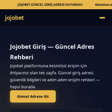
JOJOBET GÜNCEL GİRİŞ ADRESİ DUYURUSU
Kesintisiz erişim iç
jojobet
Jojobet
Giriş
— Güncel Adres
Rehberi
Jojobet platformuna kesintisiz erişim için
ihtiyacınız olan tek sayfa. Güncel giriş adresi,
güvenlik bilgileri ve adım adım erişim rehberi —
hepsi burada.
Güncel Adrese Git