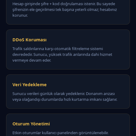
Hesap girişinde şifre + kod doğrulaması istenir. Bu sayede
şifrenizin ele geçirilmesi tek başına yeterli olmaz; hesabınız
korunur.
DDoS Koruması
Trafik saldırılarına karşı otomatik filtreleme sistemi
devrededir. Sunucu, yüksek trafik anlarında dahi hizmet
vermeye devam eder.
Veri Yedekleme
Sunucu verileri günlük olarak yedeklenir. Donanım arızası
veya olağandışı durumlarda hızlı kurtarma imkanı sağlanır.
Oturum Yönetimi
Etkin oturumlar kullanıcı panelinden görüntülenebilir.