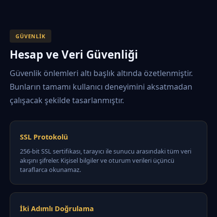
GÜVENLIK
Hesap ve Veri Güvenliği
Güvenlik önlemleri altı başlık altında özetlenmiştir.
Bunların tamamı kullanıcı deneyimini aksatmadan
çalışacak şekilde tasarlanmıştır.
SSL Protokolü
256-bit SSL sertifikası, tarayıcı ile sunucu arasındaki tüm veri
akışını şifreler. Kişisel bilgiler ve oturum verileri üçüncü
taraflarca okunamaz.
İki Adımlı Doğrulama