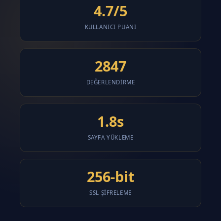
4.7/5
KULLANICI PUANI
2847
DEĞERLENDIRME
1.8s
SAYFA YÜKLEME
256-bit
SSL ŞIFRELEME