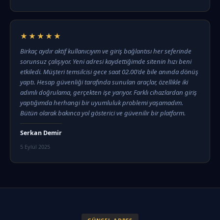
★★★★★
Birkaç aydır aktif kullanıcıyım ve giriş bağlantısı her seferinde
sorunsuz çalışıyor. Yeni adresi kaydettiğimde sitenin hızı beni
etkiledi. Müşteri temsilcisi gece saat 02.00'de bile anında dönüş
yaptı. Hesap güvenliği tarafında sunulan araçlar, özellikle iki
adımlı doğrulama, gerçekten işe yarıyor. Farklı cihazlardan giriş
yaptığımda herhangi bir uyumluluk problemi yaşamadım.
Bütün olarak bakınca yol gösterici ve güvenilir bir platform.
Serkan Demir
5 Eylül 2025