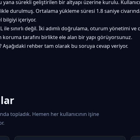
ana sürekli geliştirilen bir altyapı üzerine kurulu. Kullanı
llikle durulmuş. Ortalama yükleme süresi 1.8 saniye civarında
ilgiyi içeriyor.
 ile sınırlı değil. İki adımlı doğrulama, oturum yönetimi ve
m koruma tarafını birlikte ele alan bir yapı görüyorsunuz.
 Aşağıdaki rehber tam olarak bu soruya cevap veriyor.
lar
tında topladık. Hemen her kullanıcının işine
r.