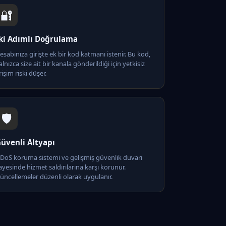
🔐
ki Adımlı Doğrulama
esabınıza girişte ek bir kod katmanı istenir. Bu kod,
alnızca size ait bir kanala gönderildiği için yetkisiz
rişim riski düşer.
🛡️
üvenli Altyapı
DoS koruma sistemi ve gelişmiş güvenlik duvarı
ayesinde hizmet saldırılarına karşı korunur.
üncellemeler düzenli olarak uygulanır.