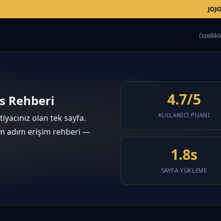
JOJOBET GÜNCEL G
Özellikl
4.7/5
s Rehberi
KULLANICI PUANI
tiyacınız olan tek sayfa.
dım adım erişim rehberi —
1.8s
SAYFA YÜKLEME