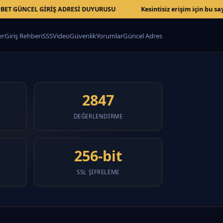
İRİŞ ADRESİ DUYURUSU
Kesintisiz erişim için bu sayfayı işaretleyi
er
Giriş Rehberi
SSS
Video
Güvenlik
Yorumlar
Güncel Adres
2847
DEĞERLENDIRME
256-bit
SSL ŞIFRELEME