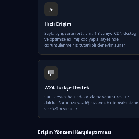
⚡
Hızlı Erişim
Sayfa açılış süresi ortalama 1.8 saniye. CDN desteği
ve optimize edilmiş kod yapısı sayesinde
görüntülenme hızı tutarlı bir deneyim sunar.
💬
7/24 Türkçe Destek
Canlı destek hattında ortalama yanıt süresi 1.5
dakika. Sorunuzu yazdığınız anda bir temsilci atanır
ve çözüm sunulur.
Erişim Yöntemi Karşılaştırması