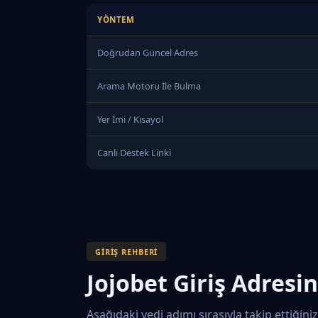
YÖNTEM
Doğrudan Güncel Adres
Arama Motoru İle Bulma
Yer İmi / Kısayol
Canlı Destek Linki
GIRIŞ REHBERI
Jojobet Giriş Adres
Aşağıdaki yedi adımı sırasıyla takip ettiğin