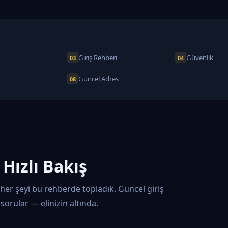
Giriş Rehberi
Güvenlik
03
04
Güncel Adres
08
Hızlı Bakış
 her şeyi bu rehberde topladık. Güncel giriş
 sorular — elinizin altında.