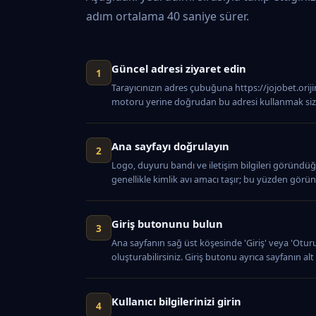
adım ortalama 40 saniye sürer.
Güncel adresi ziyaret edin
1
Tarayıcınızın adres çubuğuna https://jojobet.orijin
motoru yerine doğrudan bu adresi kullanmak sizi 
Ana sayfayı doğrulayın
2
Logo, duyuru bandı ve iletişim bilgileri göründ
genellikle kimlik avı amacı taşır; bu yüzden gör
Giriş butonunu bulun
3
Ana sayfanın sağ üst köşesinde 'Giriş' veya 'Oturum 
oluşturabilirsiniz. Giriş butonu ayrıca sayfanın 
Kullanıcı bilgilerinizi girin
4