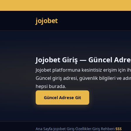
jojobet
Jojobet
Giriş
— Güncel Adre
Jojobet platformuna kesintisiz erişim için ih
Güncel giriş adresi, güvenlik bilgileri ve a
hepsi burada.
Güncel Adrese Git
Ana Sayfa
jojobet Giriş
Özellikler
Giriş Rehberi
SSS