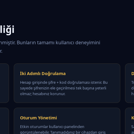
liği
enmiştir. Bunların tamamı kullanıcı deneyimini
r.
İki Adımlı Doğrulama
D
Hesap girişinde şifre + kod doğrulaması istenir. Bu
T
sayede şifrenizin ele geçirilmesi tek başına yeterli
d
olmaz; hesabınız korunur.
h
Oturum Yönetimi
K
Etkin oturumlar kullanıcı panelinden
S
görüntülenebilir. Tanımadığınız bir cihazdan giriş
a