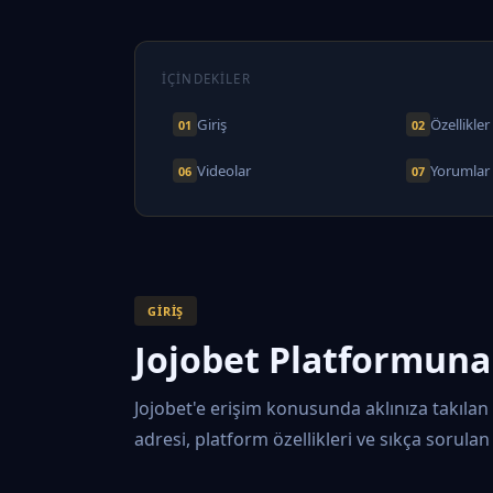
İÇINDEKILER
Giriş
Özellikler
01
02
Videolar
Yorumlar
06
07
GIRIŞ
Jojobet Platformuna 
Jojobet'e erişim konusunda aklınıza takılan
adresi, platform özellikleri ve sıkça sorulan