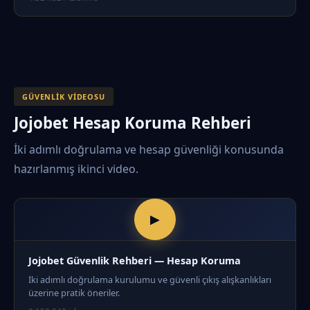
GÜVENLIK VIDEOSU
Jojobet Hesap Koruma Rehberi
İki adımlı doğrulama ve hesap güvenliği konusunda
hazırlanmış ikinci video.
▶
Jojobet Güvenlik Rehberi — Hesap Koruma
İki adımlı doğrulama kurulumu ve güvenli çıkış alışkanlıkları
üzerine pratik öneriler.