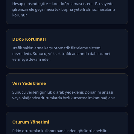
Hesap girişinde şifre + kod doğrulaması istenir. Bu sayede
şifrenizin ele geçirilmesi tek başına yeterli olmaz; hesabınız
korunur.
DDoS Koruması
Trafik saldırılarına karşı otomatik filtreleme sistemi
devrededir. Sunucu, yüksek trafik anlarında dahi hizmet
vermeye devam eder.
Veri Yedekleme
Sunucu verileri günlük olarak yedeklenir. Donanım arızası
veya olağandışı durumlarda hızlı kurtarma imkanı sağlanır.
Oturum Yönetimi
Etkin oturumlar kullanıcı panelinden görüntülenebilir.