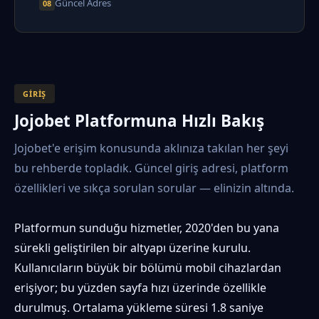
Güncel Adres
08
GIRIŞ
Jojobet Platformuna Hızlı Bakış
Jojobet'e erişim konusunda aklınıza takılan her şeyi
bu rehberde topladık. Güncel giriş adresi, platform
özellikleri ve sıkça sorulan sorular — elinizin altında.
Platformun sunduğu hizmetler, 2020'den bu yana
sürekli geliştirilen bir altyapı üzerine kurulu.
Kullanıcıların büyük bir bölümü mobil cihazlardan
erişiyor; bu yüzden sayfa hızı üzerinde özellikle
durulmuş. Ortalama yükleme süresi 1.8 saniye