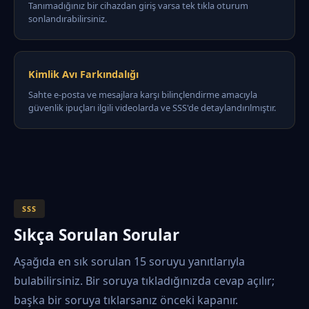
Tanımadığınız bir cihazdan giriş varsa tek tıkla oturum
sonlandırabilirsiniz.
Kimlik Avı Farkındalığı
Sahte e-posta ve mesajlara karşı bilinçlendirme amacıyla
güvenlik ipuçları ilgili videolarda ve SSS'de detaylandırılmıştır.
SSS
Sıkça Sorulan Sorular
Aşağıda en sık sorulan 15 soruyu yanıtlarıyla
bulabilirsiniz. Bir soruya tıkladığınızda cevap açılır;
başka bir soruya tıklarsanız önceki kapanır.