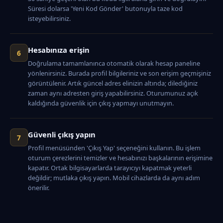
Süresi dolarsa 'Yeni Kod Gönder' butonuyla taze kod
isteyebilirsiniz.
Hesabınıza erişin
6
Doğrulama tamamlanınca otomatik olarak hesap paneline
yönlenirsiniz. Burada profil bilgileriniz ve son erişim geçmişiniz
görüntülenir. Artık güncel adres elinizin altında; dilediğiniz
zaman aynı adresten giriş yapabilirsiniz. Oturumunuz açık
kaldığında güvenlik için çıkış yapmayı unutmayın.
Güvenli çıkış yapın
7
Profil menüsünden 'Çıkış Yap' seçeneğini kullanın. Bu işlem
oturum çerezlerini temizler ve hesabınızı başkalarının erişimine
kapatır. Ortak bilgisayarlarda tarayıcıyı kapatmak yeterli
değildir; mutlaka çıkış yapın. Mobil cihazlarda da aynı adım
önerilir.