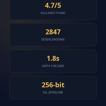
4.7/5
KULLANICI PUANI
2847
DEĞERLENDIRME
1.8s
SAYFA YÜKLEME
256-bit
SSL ŞIFRELEME