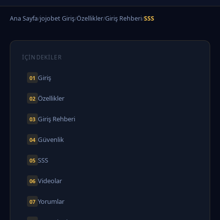
Ana Sayfa
jojobet Giriş
Özellikler
Giriş Rehberi
SSS
İÇINDEKILER
Giriş
01
Özellikler
02
Giriş Rehberi
03
Güvenlik
04
SSS
05
Videolar
06
Yorumlar
07