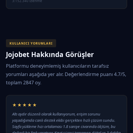
3:15
2.340 izlenme
KULLANICI YORUMLARI
Jojobet Hakkında Görüşler
Platformu deneyimlemiş kullanıcıların tarafsız
yorumları aşağıda yer alır. Değerlendirme puanı 4.7/5,
toplam 2847 oy.
★★★★★
Altı aydır düzenli olarak kullanıyorum, erişim sorunu
yaşadığımda canlı destek ekibi gerçekten hızlı çözüm sundu.
Sayfa yükleme hızı ortalaması 1.8 saniye civarında ölçtüm, bu
değerli bir fark yaratıyor. Kayıt süreci tamamen dijital ve 3 dakika