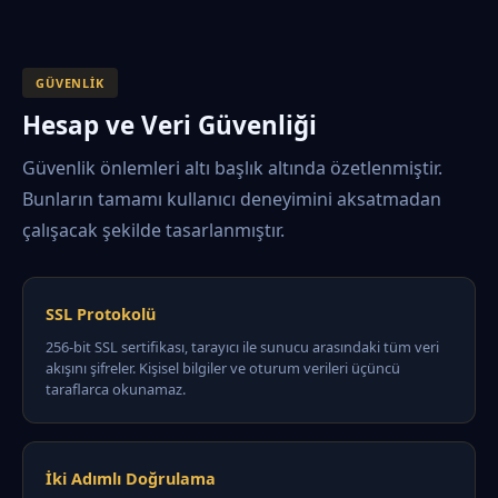
GÜVENLIK
Hesap ve Veri Güvenliği
Güvenlik önlemleri altı başlık altında özetlenmiştir.
Bunların tamamı kullanıcı deneyimini aksatmadan
çalışacak şekilde tasarlanmıştır.
SSL Protokolü
256-bit SSL sertifikası, tarayıcı ile sunucu arasındaki tüm veri
akışını şifreler. Kişisel bilgiler ve oturum verileri üçüncü
taraflarca okunamaz.
İki Adımlı Doğrulama