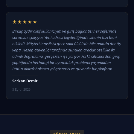
★★★★★
Birkaç aydır aktif kullanıcıyım ve giriş bağlantısı her seferinde
sorunsuz çalışıyor. Yeni adresi kaydettiğimde sitenin hızı beni
etkiledi. Müşteri temsilcisi gece saat 02.00'de bile anında dönüş
yaptı. Hesap güvenliği tarafında sunulan araçlar, özellikle iki
adımlı doğrulama, gerçekten işe yarıyor. Farklı cihazlardan giriş
yaptığımda herhangi bir uyumluluk problemi yaşamadım.
Bütün olarak bakınca yol gösterici ve güvenilir bir platform.
Serkan Demir
5 Eylül 2025