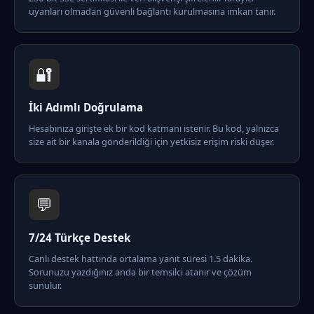
uyarıları olmadan güvenli bağlantı kurulmasına imkan tanır.
🔐
İki Adımlı Doğrulama
Hesabınıza girişte ek bir kod katmanı istenir. Bu kod, yalnızca
size ait bir kanala gönderildiği için yetkisiz erişim riski düşer.
💬
7/24 Türkçe Destek
Canlı destek hattında ortalama yanıt süresi 1.5 dakika.
Sorunuzu yazdığınız anda bir temsilci atanır ve çözüm
sunulur.