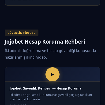
GÜVENLIK VIDEOSU
Jojobet Hesap Koruma Rehberi
İki adımlı doğrulama ve hesap güvenliği konusunda
hazırlanmış ikinci video.
▶
Jojobet Güvenlik Rehberi — Hesap Koruma
İki adımlı doğrulama kurulumu ve güvenli çıkış alışkanlıkları
üzerine pratik öneriler.