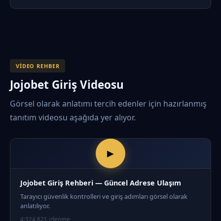
yaşarsanız mobil veriye geçerek giriş deneyebilirsiniz.
bağlantı otomatik olarak yeni adrese yönlendirme yapmaz; o
Platform rehberi, bu sayfanın alt bölümlerinde adım adım
Kurumsal ağlar veya okul ağları bazen belirli bağlantı
yüzden her zaman güncel bilgiyi buradan almanız önerilir.
sunulur. Özellikler, giriş rehberi, güvenlik önerileri ve sıkça
noktalarını kısıtlayabilir; bu durumda farklı bir ağ kullanmanız
sorulan sorular başlıkları altında tüm bilgiler düzenlenmiştir.
gerekebilir. Platform, DNS ayarları ve proxy
Ayrıca ana sayfadaki canlı destek butonuyla doğrudan
yapılandırmalarına da uyum sağlayacak biçimde
temsilciye bağlanarak rehber hakkında soru sorabilirsiniz.
tasarlanmıştır. Her koşulda en güncel adresle erişim
Video eğitimleri de görsel olarak rehberlik eder. İhtiyacınız
VIDEO REHBER
mümkündür.
olan bilgiye hızlıca ulaşmak için içindekiler bölümünden ilgili
Jojobet Giriş Videosu
başlığa tıklamanız yeterlidir.
Görsel olarak anlatımı tercih edenler için hazırlanmış
tanıtım videosu aşağıda yer alıyor.
▶
Jojobet Giriş Rehberi — Güncel Adrese Ulaşım
Tarayıcı güvenlik kontrolleri ve giriş adımları görsel olarak
anlatılıyor.
4:32
4.821 izlenme