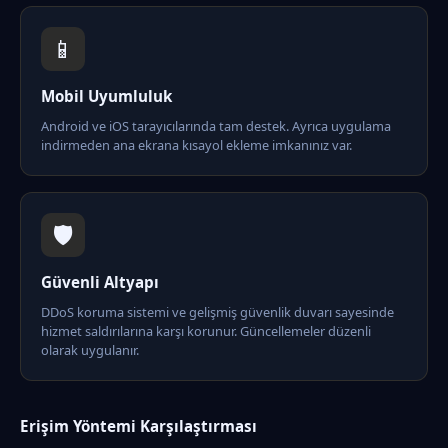
📱
Mobil Uyumluluk
Android ve iOS tarayıcılarında tam destek. Ayrıca uygulama
indirmeden ana ekrana kısayol ekleme imkanınız var.
🛡️
Güvenli Altyapı
DDoS koruma sistemi ve gelişmiş güvenlik duvarı sayesinde
hizmet saldırılarına karşı korunur. Güncellemeler düzenli
olarak uygulanır.
Erişim Yöntemi Karşılaştırması