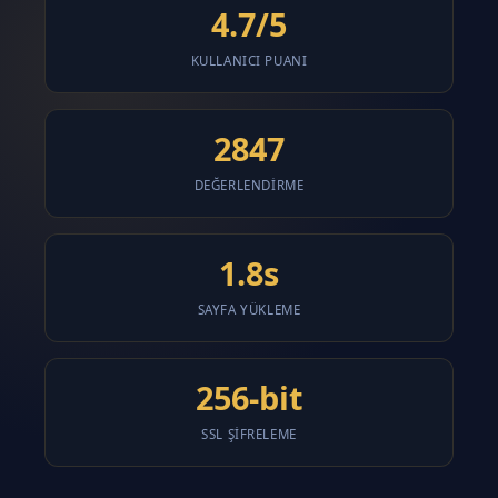
4.7/5
KULLANICI PUANI
2847
DEĞERLENDIRME
1.8s
SAYFA YÜKLEME
256-bit
SSL ŞIFRELEME