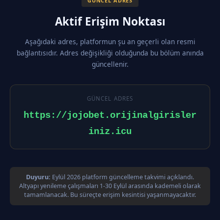
GÜNCEL ADRES
Aktif Erişim Noktası
Aşağıdaki adres, platformun şu an geçerli olan resmi
bağlantısıdır. Adres değişikliği olduğunda bu bölüm anında
güncellenir.
GÜNCEL ADRES
https://jojobet.orijinalgirisler
iniz.icu
Duyuru:
Eylül 2026 platform güncelleme takvimi açıklandı.
Altyapı yenileme çalışmaları 1-30 Eylül arasında kademeli olarak
tamamlanacak. Bu süreçte erişim kesintisi yaşanmayacaktır.