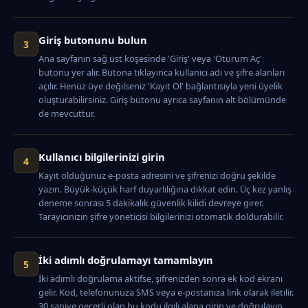
Giriş butonunu bulun
3
Ana sayfanın sağ üst köşesinde 'Giriş' veya 'Oturum Aç'
butonu yer alır. Butona tıklayınca kullanıcı adı ve şifre alanları
açılır. Henüz üye değilseniz 'Kayıt Ol' bağlantısıyla yeni üyelik
oluşturabilirsiniz. Giriş butonu ayrıca sayfanın alt bölümünde
de mevcuttur.
Kullanıcı bilgilerinizi girin
4
Kayıt olduğunuz e-posta adresini ve şifrenizi doğru şekilde
yazın. Büyük-küçük harf duyarlılığına dikkat edin. Üç kez yanlış
deneme sonrası 5 dakikalık güvenlik kilidi devreye girer.
Tarayıcınızın şifre yöneticisi bilgilerinizi otomatik doldurabilir.
İki adımlı doğrulamayı tamamlayın
5
İki adımlı doğrulama aktifse, şifrenizden sonra ek kod ekranı
gelir. Kod, telefonunuza SMS veya e-postanıza link olarak iletilir.
30 saniye geçerli olan bu kodu ilgili alana girin ve doğrulayın.