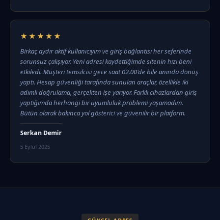
★★★★★
Birkaç aydır aktif kullanıcıyım ve giriş bağlantısı her seferinde
sorunsuz çalışıyor. Yeni adresi kaydettiğimde sitenin hızı beni
etkiledi. Müşteri temsilcisi gece saat 02.00'de bile anında dönüş
yaptı. Hesap güvenliği tarafında sunulan araçlar, özellikle iki
adımlı doğrulama, gerçekten işe yarıyor. Farklı cihazlardan giriş
yaptığımda herhangi bir uyumluluk problemi yaşamadım.
Bütün olarak bakınca yol gösterici ve güvenilir bir platform.
Serkan Demir
5 Eylül 2025