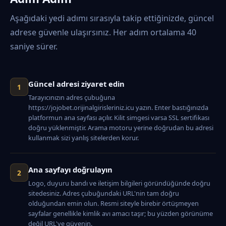
Aşağıdaki yedi adımı sırasıyla takip ettiğinizde, güncel
adrese güvenle ulaşırsınız. Her adım ortalama 40
saniye sürer.
Güncel adresi ziyaret edin
1
Tarayıcınızın adres çubuğuna
https://jojobet.orijinalgirisleriniz.icu yazın. Enter bastığınızda
platformun ana sayfası açılır. Kilit simgesi varsa SSL sertifikası
doğru yüklenmiştir. Arama motoru yerine doğrudan bu adresi
kullanmak sizi yanlış sitelerden korur.
Ana sayfayı doğrulayın
2
Logo, duyuru bandı ve iletişim bilgileri göründüğünde doğru
sitedesiniz. Adres çubuğundaki URL'nin tam doğru
olduğundan emin olun. Resmi siteyle birebir örtüşmeyen
sayfalar genellikle kimlik avı amacı taşır; bu yüzden görünüme
değil URL'ye güvenin.