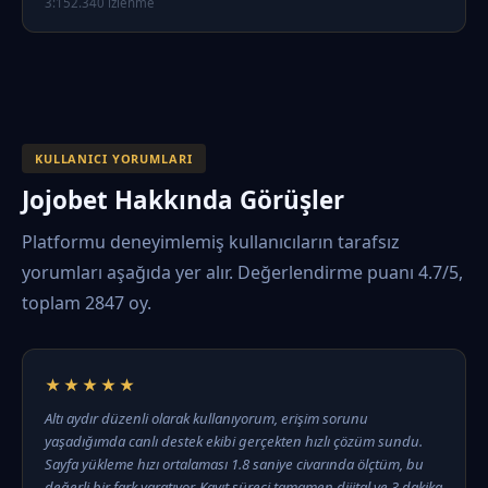
3:15
2.340 izlenme
KULLANICI YORUMLARI
Jojobet Hakkında Görüşler
Platformu deneyimlemiş kullanıcıların tarafsız
yorumları aşağıda yer alır. Değerlendirme puanı 4.7/5,
toplam 2847 oy.
★★★★★
Altı aydır düzenli olarak kullanıyorum, erişim sorunu
yaşadığımda canlı destek ekibi gerçekten hızlı çözüm sundu.
Sayfa yükleme hızı ortalaması 1.8 saniye civarında ölçtüm, bu
değerli bir fark yaratıyor. Kayıt süreci tamamen dijital ve 3 dakika