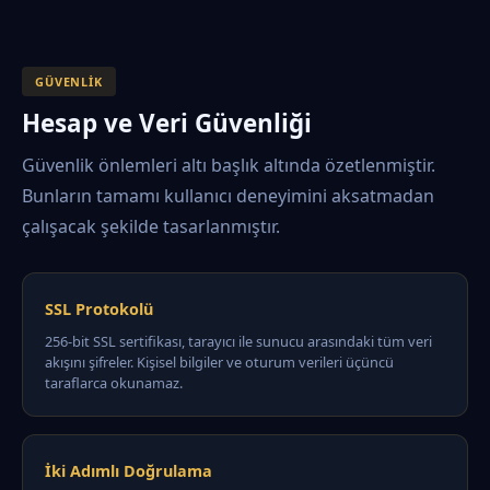
GÜVENLIK
Hesap ve Veri Güvenliği
Güvenlik önlemleri altı başlık altında özetlenmiştir.
Bunların tamamı kullanıcı deneyimini aksatmadan
çalışacak şekilde tasarlanmıştır.
SSL Protokolü
256-bit SSL sertifikası, tarayıcı ile sunucu arasındaki tüm veri
akışını şifreler. Kişisel bilgiler ve oturum verileri üçüncü
taraflarca okunamaz.
İki Adımlı Doğrulama