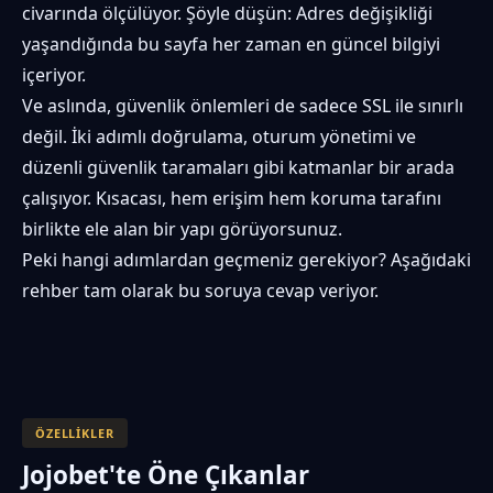
civarında ölçülüyor. Şöyle düşün: Adres değişikliği
yaşandığında bu sayfa her zaman en güncel bilgiyi
içeriyor.
Ve aslında, güvenlik önlemleri de sadece SSL ile sınırlı
değil. İki adımlı doğrulama, oturum yönetimi ve
düzenli güvenlik taramaları gibi katmanlar bir arada
çalışıyor. Kısacası, hem erişim hem koruma tarafını
birlikte ele alan bir yapı görüyorsunuz.
Peki hangi adımlardan geçmeniz gerekiyor? Aşağıdaki
rehber tam olarak bu soruya cevap veriyor.
ÖZELLIKLER
Jojobet'te Öne Çıkanlar