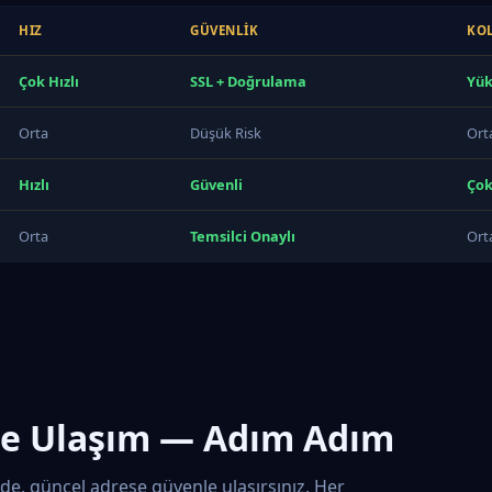
HIZ
GÜVENLIK
KO
Çok Hızlı
SSL + Doğrulama
Yük
Orta
Düşük Risk
Ort
Hızlı
Güvenli
Çok
Orta
Temsilci Onaylı
Ort
ine Ulaşım — Adım Adım
izde, güncel adrese güvenle ulaşırsınız. Her