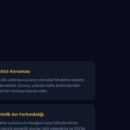
DoS Koruması
rafik saldırılarına karşı otomatik filtreleme sistemi
evrededir. Sunucu, yüksek trafik anlarında dahi
izmet vermeye devam eder.
imlik Avı Farkındalığı
ahte e-posta ve mesajlara karşı bilinçlendirme
macıyla güvenlik ipuçları ilgili videolarda ve SSS'de