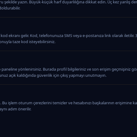
u şekilde yazın. Büyük-küçük harf duyarlılığına dikkat edin. Üç kez yanlış den
doldurabilir.
kod ekranı gelir. Kod, telefonunuza SMS veya e-postanıza link olarak iletilir. 3
nuyla taze kod isteyebilirsiniz.
ine yönlenirsiniz. Burada profil bilgileriniz ve son erişim geçmişiniz görünt
unuz açık kaldığında güvenlik için çıkış yapmayı unutmayın.
 Bu işlem oturum çerezlerini temizler ve hesabınızı başkalarının erişimine kap
aynı adım önerilir.