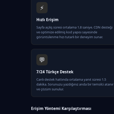
⚡
Hızlı Erişim
Sayfa açılış süresi ortalama 1.8 saniye. CDN desteği
ve optimize edilmiş kod yapısı sayesinde
görüntülenme hızı tutarlı bir deneyim sunar.
💬
7/24 Türkçe Destek
Canlı destek hattında ortalama yanıt süresi 1.5
dakika. Sorunuzu yazdığınız anda bir temsilci atanır
ve çözüm sunulur.
Erişim Yöntemi Karşılaştırması