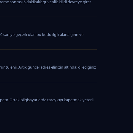
eme sonrası 5 dakikalık güvenlik kilidi devreye girer.
0 saniye geçerli olan bu kodu ilgili alana girin ve
ülenir. Artık güncel adres elinizin altında; dilediğiniz
atır. Ortak bilgisayarlarda tarayıcıyı kapatmak yeterli