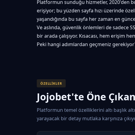
Platformun sunduğu hizmetler, 2020'den bu y
erişiyor; bu yüzden sayfa hızı üzerinde öze
yaşandığında bu sayfa her zaman en güncel b
Ve aslında, güvenlik önlemleri de sadece SSL
bir arada çalışıyor. Kısacası, hem erişim he
Peki hangi adımlardan geçmeniz gerekiyor?
ÖZELLIKLER
Jojobet'te Öne Çıkan
Platformun temel özelliklerini altı başlık al
yarayacak bir detay mutlaka karşınıza çıkıyo