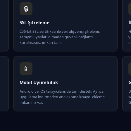
🔒
SSL Şifreleme
İ
256-bit SSL sertifikası ile veri alışverişi şifrelenir.
H
Tarayıcı uyarıları olmadan güvenli bağlantı
y
kurulmasına imkan tanır.
e
📱
Mobil Uyumluluk
G
Android ve iOS tarayıcılarında tam destek. Ayrıca
D
uygulama indirmeden ana ekrana kısayol ekleme
s
imkanınız var.
G