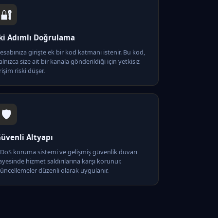
🔐
ki Adımlı Doğrulama
esabınıza girişte ek bir kod katmanı istenir. Bu kod,
alnızca size ait bir kanala gönderildiği için yetkisiz
rişim riski düşer.
🛡️
üvenli Altyapı
DoS koruma sistemi ve gelişmiş güvenlik duvarı
ayesinde hizmet saldırılarına karşı korunur.
üncellemeler düzenli olarak uygulanır.