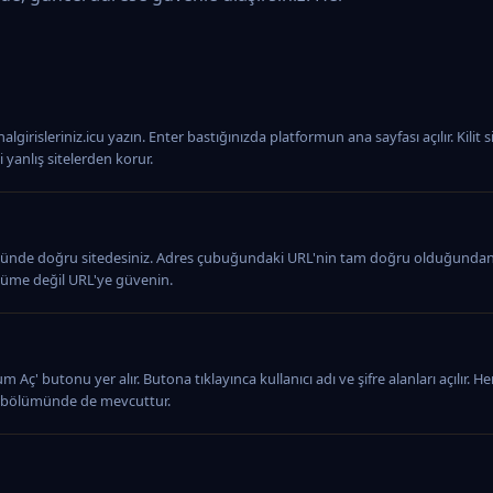
algirisleriniz.icu yazın. Enter bastığınızda platformun ana sayfası açılır. Kili
yanlış sitelerden korur.
üğünde doğru sitedesiniz. Adres çubuğundaki URL'nin tam doğru olduğundan 
ünüme değil URL'ye güvenin.
Aç' butonu yer alır. Butona tıklayınca kullanıcı adı ve şifre alanları açılır. H
alt bölümünde de mevcuttur.