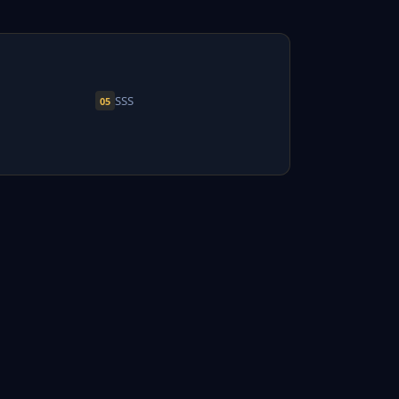
SSS
05