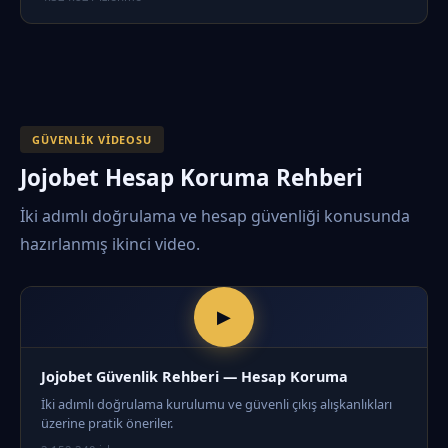
GÜVENLIK VIDEOSU
Jojobet Hesap Koruma Rehberi
İki adımlı doğrulama ve hesap güvenliği konusunda
hazırlanmış ikinci video.
▶
Jojobet Güvenlik Rehberi — Hesap Koruma
İki adımlı doğrulama kurulumu ve güvenli çıkış alışkanlıkları
üzerine pratik öneriler.