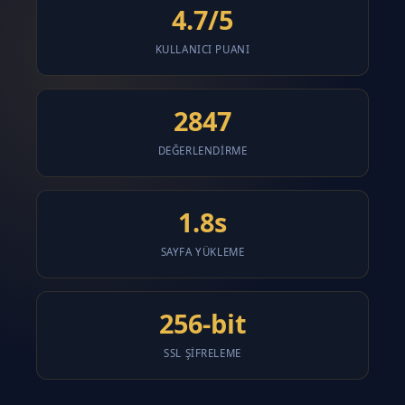
4.7/5
KULLANICI PUANI
2847
DEĞERLENDIRME
1.8s
SAYFA YÜKLEME
256-bit
SSL ŞIFRELEME