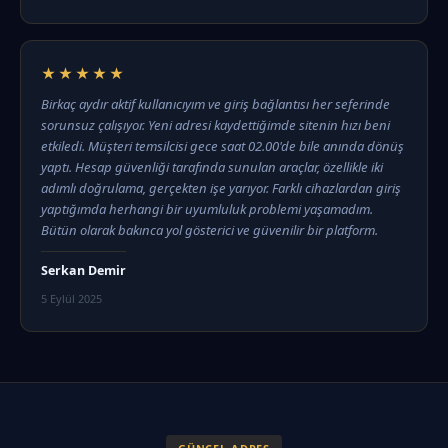
★★★★★
Birkaç aydır aktif kullanıcıyım ve giriş bağlantısı her seferinde
sorunsuz çalışıyor. Yeni adresi kaydettiğimde sitenin hızı beni
etkiledi. Müşteri temsilcisi gece saat 02.00'de bile anında dönüş
yaptı. Hesap güvenliği tarafında sunulan araçlar, özellikle iki
adımlı doğrulama, gerçekten işe yarıyor. Farklı cihazlardan giriş
yaptığımda herhangi bir uyumluluk problemi yaşamadım.
Bütün olarak bakınca yol gösterici ve güvenilir bir platform.
Serkan Demir
5 Eylül 2025