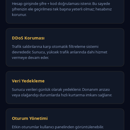
Hesap girişinde şifre + kod doğrulaması istenir. Bu sayede
şifrenizin ele geçirilmesi tek başına yeterli olmaz; hesabınız
korunur.
DDoS Koruması
Trafik saldırılarına karşı otomatik filtreleme sistemi
devrededir. Sunucu, yüksek trafik anlarında dahi hizmet
vermeye devam eder.
Veri Yedekleme
Sunucu verileri günlük olarak yedeklenir. Donanım arızası
veya olağandışı durumlarda hızlı kurtarma imkanı sağlanır.
Oturum Yönetimi
Etkin oturumlar kullanıcı panelinden görüntülenebilir.