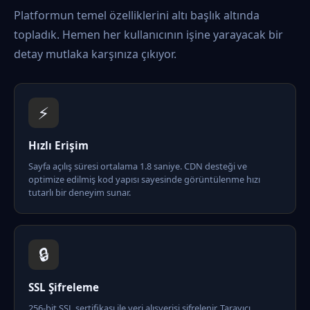
Platformun temel özelliklerini altı başlık altında
topladık. Hemen her kullanıcının işine yarayacak bir
detay mutlaka karşınıza çıkıyor.
⚡
Hızlı Erişim
Sayfa açılış süresi ortalama 1.8 saniye. CDN desteği ve
optimize edilmiş kod yapısı sayesinde görüntülenme hızı
tutarlı bir deneyim sunar.
🔒
SSL Şifreleme
256-bit SSL sertifikası ile veri alışverişi şifrelenir. Tarayıcı