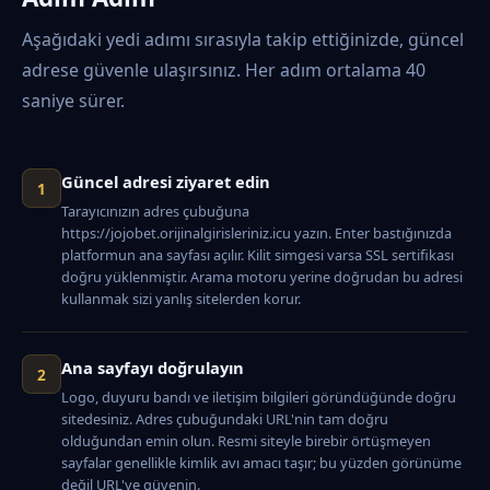
Aşağıdaki yedi adımı sırasıyla takip ettiğinizde, güncel
adrese güvenle ulaşırsınız. Her adım ortalama 40
saniye sürer.
Güncel adresi ziyaret edin
1
Tarayıcınızın adres çubuğuna
https://jojobet.orijinalgirisleriniz.icu yazın. Enter bastığınızda
platformun ana sayfası açılır. Kilit simgesi varsa SSL sertifikası
doğru yüklenmiştir. Arama motoru yerine doğrudan bu adresi
kullanmak sizi yanlış sitelerden korur.
Ana sayfayı doğrulayın
2
Logo, duyuru bandı ve iletişim bilgileri göründüğünde doğru
sitedesiniz. Adres çubuğundaki URL'nin tam doğru
olduğundan emin olun. Resmi siteyle birebir örtüşmeyen
sayfalar genellikle kimlik avı amacı taşır; bu yüzden görünüme
değil URL'ye güvenin.