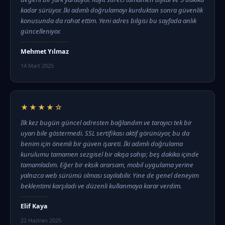
kadar sürüyor. İki adımlı doğrulamayı kurduktan sonra güvenlik
konusunda da rahat ettim. Yeni adres bilgisi bu sayfada anlık
güncelleniyor.
Mehmet Yılmaz
14 Mart 2025
★★★★☆
İlk kez bugün güncel adresten bağlandım ve tarayıcı tek bir
uyarı bile göstermedi. SSL sertifikası aktif görünüyor, bu da
benim için önemli bir güven işareti. İki adımlı doğrulama
kurulumu tamamen sezgisel bir akışa sahip; beş dakika içinde
tamamladım. Eğer bir eksik ararsam, mobil uygulama yerine
yalnızca web sürümü olması sayılabilir. Yine de genel deneyim
beklentimi karşıladı ve düzenli kullanmaya karar verdim.
Elif Kaya
22 Haziran 2025